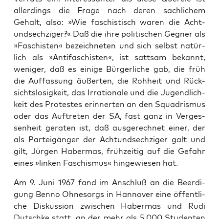
aller­dings die Fra­ge nach deren sach­li­chem
Gehalt, also: »Wie faschis­tisch waren die Acht­
und­sech­zi­ger?« Daß die ihre poli­ti­schen Geg­ner als
»Faschis­ten« bezeich­ne­ten und sich selbst natür­
lich als »Anti­fa­schis­ten«, ist satt­sam bekannt,
weni­ger, daß es eini­ge Bür­ger­li­che gab, die früh
die Auf­fas­sung äußer­ten, die Roh­heit und Rück­
sichts­lo­sig­keit, das Irra­tio­na­le und die Jugend­lich­
keit des Pro­tes­tes erin­ner­ten an den Squa­dris­mus
oder das Auf­tre­ten der SA, fast ganz in Ver­ges­
sen­heit gera­ten ist, daß aus­ge­rech­net einer, der
als Par­tei­gän­ger der Acht­und­sech­zi­ger galt und
gilt, Jür­gen Haber­mas, früh­zei­tig auf die Gefahr
eines »lin­ken Faschis­mus« hin­ge­wie­sen hat.
Am 9. Juni 1967 fand im Anschluß an die Beer­di­
gung Ben­no Ohnes­orgs in Han­no­ver eine öffent­li­
che Dis­kus­si­on zwi­schen Haber­mas und Rudi
Dutsch­ke statt, an der mehr als 5.000 Stu­den­ten