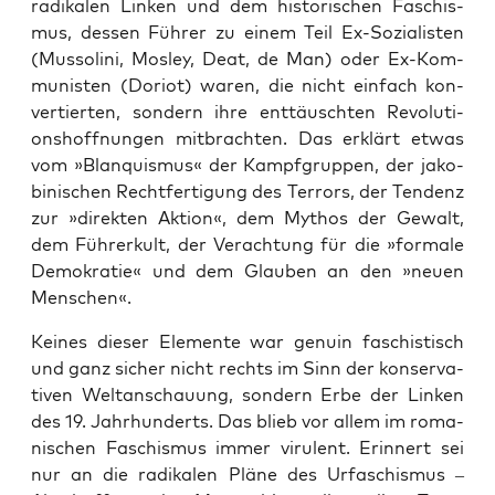
radi­ka­len Lin­ken und dem his­to­ri­schen Faschis­
mus, des­sen Füh­rer zu einem Teil Ex-Sozia­lis­ten
(Mus­so­li­ni, Mos­ley, Deat, de Man) oder Ex-Kom­
mu­nis­ten (Dori­ot) waren, die nicht ein­fach kon­
ver­tier­ten, son­dern ihre ent­täusch­ten Revo­lu­ti­
ons­hoff­nun­gen mit­brach­ten. Das erklärt etwas
vom »Blan­qu­is­mus« der Kampf­grup­pen, der jako­
bi­ni­schen Recht­fer­ti­gung des Ter­rors, der Ten­denz
zur »direk­ten Akti­on«, dem Mythos der Gewalt,
dem Füh­rer­kult, der Ver­ach­tung für die »for­ma­le
Demo­kra­tie« und dem Glau­ben an den »neu­en
Menschen«.
Kei­nes die­ser Ele­men­te war genu­in faschis­tisch
und ganz sicher nicht rechts im Sinn der kon­ser­va­
ti­ven Welt­an­schau­ung, son­dern Erbe der Lin­ken
des 19. Jahr­hun­derts. Das blieb vor allem im roma­
ni­schen Faschis­mus immer viru­lent. Erin­nert sei
nur an die radi­ka­len Plä­ne des Urfa­schis­mus –