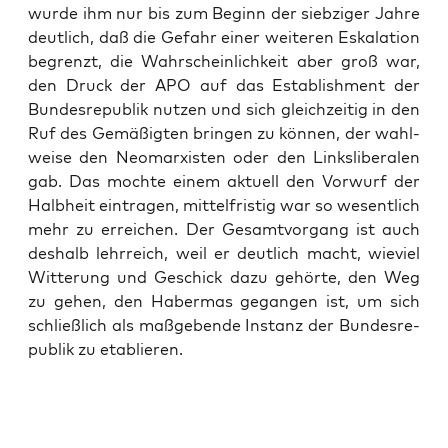
wur­de ihm nur bis zum Beginn der sieb­zi­ger Jah­re
deut­lich, daß die Gefahr einer wei­te­ren Eska­la­ti­on
begrenzt, die Wahr­schein­lich­keit aber groß war,
den Druck der APO auf das Estab­lish­ment der
Bun­des­re­pu­blik nut­zen und sich gleich­zei­tig in den
Ruf des Gemä­ßig­ten brin­gen zu kön­nen, der wahl­
wei­se den Neo­mar­xis­ten oder den Links­li­be­ra­len
gab. Das moch­te einem aktu­ell den Vor­wurf der
Halb­heit ein­tra­gen, mit­tel­fris­tig war so wesent­lich
mehr zu errei­chen. Der Gesamt­vor­gang ist auch
des­halb lehr­reich, weil er deut­lich macht, wie­viel
Wit­te­rung und Geschick dazu gehör­te, den Weg
zu gehen, den Haber­mas gegan­gen ist, um sich
schließ­lich als maß­ge­ben­de Instanz der Bun­des­re­
pu­blik zu etablieren.