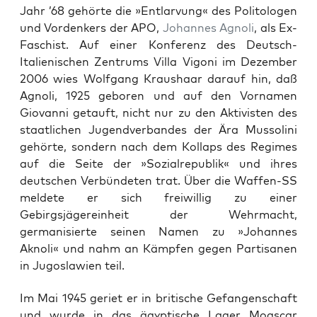
Jahr ’68 gehörte die »Entlarvung« des Politologen
und Vordenkers der APO,
Johannes Agnoli
, als Ex-
Faschist. Auf einer Konferenz des Deutsch-
Italienischen Zentrums Villa Vigoni im Dezember
2006 wies Wolfgang Kraushaar darauf hin, daß
Agnoli, 1925 geboren und auf den Vornamen
Giovanni getauft, nicht nur zu den Aktivisten des
staatlichen Jugendverbandes der Ära Mussolini
gehörte, sondern nach dem Kollaps des Regimes
auf die Seite der »Sozialrepublik« und ihres
deutschen Verbündeten trat. Über die Waffen-SS
meldete er sich freiwillig zu einer
Gebirgsjägereinheit der Wehrmacht,
germanisierte seinen Namen zu »Johannes
Aknoli« und nahm an Kämpfen gegen Partisanen
in Jugoslawien teil.
Im Mai 1945 geriet er in bri­ti­sche Gefan­gen­schaft
und wur­de in das ägyp­ti­sche Lager Moas­car