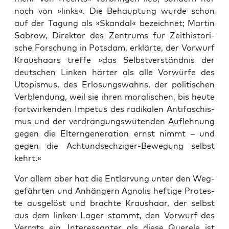
noch von »links«. Die Behaup­tung wur­de schon
auf der Tagung als »Skan­dal« bezeich­net; Mar­tin
Sab­row, Direk­tor des Zen­trums für Zeit­his­to­ri­
sche For­schung in Pots­dam, erklär­te, der Vor­wurf
Kraus­haars tref­fe »das Selbst­ver­ständ­nis der
deut­schen Lin­ken här­ter als alle Vor­wür­fe des
Uto­pis­mus, des Erlö­sungs­wahns, der poli­ti­schen
Ver­blen­dung, weil sie ihren mora­li­schen, bis heu­te
fort­wir­ken­den Impe­tus des radi­ka­len Anti­fa­schis­
mus und der ver­drän­gungs­wü­ten­den Auf­leh­nung
gegen die Eltern­ge­nera­ti­on ernst nimmt – und
gegen die Acht­und­sech­zi­ger-Bewe­gung selbst
kehrt.«
Vor allem aber hat die Ent­lar­vung unter den Weg­
ge­fähr­ten und Anhän­gern Agno­lis hef­ti­ge Pro­tes­
te aus­ge­löst und brach­te Kraus­haar, der selbst
aus dem lin­ken Lager stammt, den Vor­wurf des
Ver­rats ein. Inter­es­san­ter als die­se Que­r­e­le ist