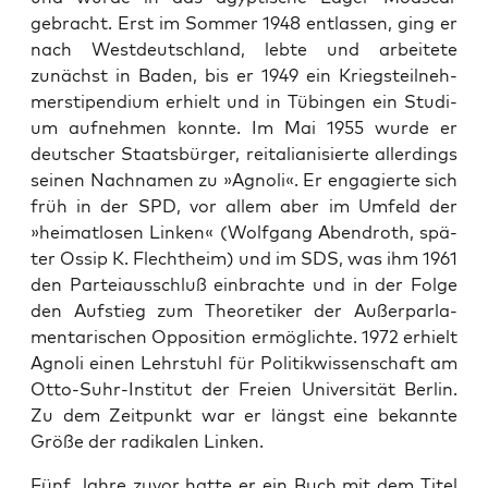
gebracht. Erst im Som­mer 1948 ent­las­sen, ging er
nach West­deutsch­land, leb­te und arbei­te­te
zunächst in Baden, bis er 1949 ein Kriegs­teil­neh­
mer­sti­pen­di­um erhielt und in Tübin­gen ein Stu­di­
um auf­neh­men konn­te. Im Mai 1955 wur­de er
deut­scher Staats­bür­ger, rei­ta­lia­ni­sier­te aller­dings
sei­nen Nach­na­men zu »Agno­li«. Er enga­gier­te sich
früh in der SPD, vor allem aber im Umfeld der
»hei­mat­lo­sen Lin­ken« (Wolf­gang Abend­roth, spä­
ter Ossip K. Flecht­heim) und im SDS, was ihm 1961
den Par­tei­aus­schluß ein­brach­te und in der Fol­ge
den Auf­stieg zum Theo­re­ti­ker der Außer­par­la­
men­ta­ri­schen Oppo­si­ti­on ermög­lich­te. 1972 erhielt
Agno­li einen Lehr­stuhl für Poli­tik­wis­sen­schaft am
Otto-Suhr-Insti­tut der Frei­en Uni­ver­si­tät Ber­lin.
Zu dem Zeit­punkt war er längst eine bekann­te
Grö­ße der radi­ka­len Linken.
Fünf Jah­re zuvor hat­te er ein Buch mit dem Titel