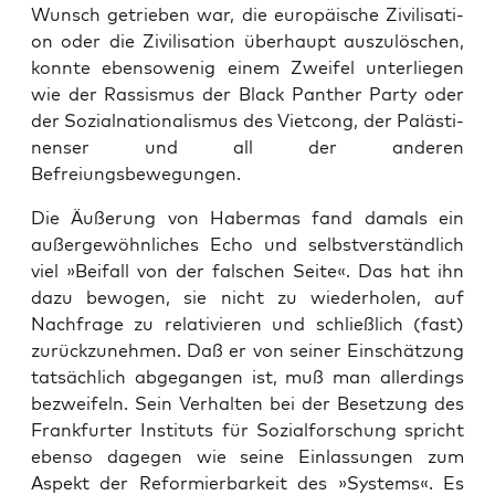
Wunsch getrie­ben war, die euro­päi­sche Zivi­li­sa­ti­
on oder die Zivi­li­sa­ti­on über­haupt aus­zu­lö­schen,
konn­te eben­so­we­nig einem Zwei­fel unter­lie­gen
wie der Ras­sis­mus der Black Pan­ther Par­ty oder
der Sozi­al­na­tio­na­lis­mus des Viet­cong, der Paläs­ti­
nen­ser und all der ande­ren
Befreiungsbewegungen.
Die Äuße­rung von Haber­mas fand damals ein
außer­ge­wöhn­li­ches Echo und selbst­ver­ständ­lich
viel »Bei­fall von der fal­schen Sei­te«. Das hat ihn
dazu bewo­gen, sie nicht zu wie­der­ho­len, auf
Nach­fra­ge zu rela­ti­vie­ren und schließ­lich (fast)
zurück­zu­neh­men. Daß er von sei­ner Ein­schät­zung
tat­säch­lich abge­gan­gen ist, muß man aller­dings
bezwei­feln. Sein Ver­hal­ten bei der Beset­zung des
Frank­fur­ter Insti­tuts für Sozi­al­for­schung spricht
eben­so dage­gen wie sei­ne Ein­las­sun­gen zum
Aspekt der Refor­mier­bar­keit des »Sys­tems«. Es