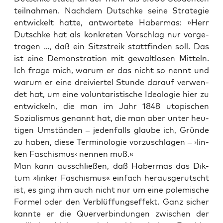
teil­nah­men. Nach­dem Dutsch­ke sei­ne Stra­te­gie
ent­wi­ckelt hat­te, ant­wor­te­te Haber­mas: »Herr
Dutsch­ke hat als kon­kre­ten Vor­schlag nur vor­ge­
tra­gen …, daß ein Sitz­streik statt­fin­den soll. Das
ist eine Demons­tra­ti­on mit gewalt­lo­sen Mit­teln.
Ich fra­ge mich, war­um er das nicht so nennt und
war­um er eine drei­vier­tel Stun­de dar­auf ver­wen­
det hat, um eine vol­un­t­a­ris­ti­sche Ideo­lo­gie hier zu
ent­wi­ckeln, die man im Jahr 1848 uto­pi­schen
Sozia­lis­mus genannt hat, die man aber unter heu­
ti­gen Umstän­den – jeden­falls glau­be ich, Grün­de
zu haben, die­se Ter­mi­no­lo­gie vor­zu­schla­gen – ›lin­
ken Faschis­mus‹ nen­nen muß.«
Man kann aus­schlie­ßen, daß Haber­mas das Dik­
tum »lin­ker Faschis­mus« ein­fach her­aus­ge­rutscht
ist, es ging ihm auch nicht nur um eine pole­mi­sche
For­mel oder den Ver­blüf­fungs­ef­fekt. Ganz sicher
kann­te er die Quer­ver­bin­dun­gen zwi­schen der