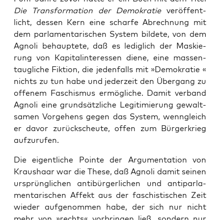
Die Trans­for­ma­ti­on der Demo­kra­tie
ver­öf­fent­
licht, des­sen Kern eine schar­fe Abrech­nung mit
dem par­la­men­ta­ri­schen Sys­tem bil­de­te, von dem
Agno­li behaup­te­te, daß es ledig­lich der Mas­kie­
rung von Kapi­tal­in­ter­es­sen die­ne, eine mas­sen­
taug­li­che Fik­ti­on, die jeden­falls mit »Demo­kra­tie «
nichts zu tun habe und jeder­zeit den Über­gang zu
offe­nem Faschis­mus ermög­li­che. Damit ver­band
Agno­li eine grund­sätz­li­che Legi­ti­mie­rung gewalt­
sa­men Vor­ge­hens gegen das Sys­tem, wenn­gleich
er davor zurück­scheu­te, offen zum Bür­ger­krieg
aufzurufen.
Die eigent­li­che Poin­te der Argu­men­ta­ti­on von
Kraus­haar war die The­se, daß Agno­li damit sei­nen
ursprüng­li­chen anti­bür­ger­li­chen und anti­par­la­
men­ta­ri­schen Affekt aus der faschis­ti­schen Zeit
wie­der auf­ge­nom­men habe, der sich nur nicht
mehr von »rechts« vor­brin­gen ließ, son­dern nur