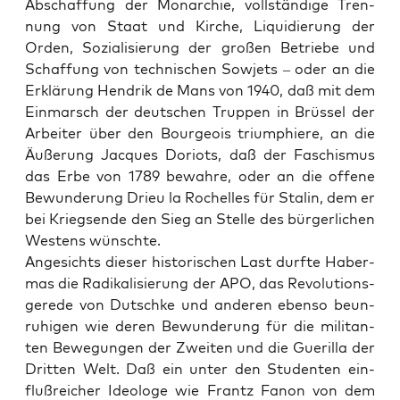
Abschaf­fung der Mon­ar­chie, voll­stän­di­ge Tren­
nung von Staat und Kir­che, Liqui­die­rung der
Orden, Sozia­li­sie­rung der gro­ßen Betrie­be und
Schaf­fung von tech­ni­schen Sowjets – oder an die
Erklä­rung Hen­drik de Mans von 1940, daß mit dem
Ein­marsch der deut­schen Trup­pen in Brüs­sel der
Arbei­ter über den Bour­geois tri­um­phie­re, an die
Äuße­rung Jac­ques Dori­ots, daß der Faschis­mus
das Erbe von 1789 bewah­re, oder an die offe­ne
Bewun­de­rung Drieu la Rochel­les für Sta­lin, dem er
bei Kriegs­en­de den Sieg an Stel­le des bür­ger­li­chen
Wes­tens wünschte.
Ange­sichts die­ser his­to­ri­schen Last durf­te Haber­
mas die Radi­ka­li­sie­rung der APO, das Revo­lu­ti­ons­
ge­re­de von Dutsch­ke und ande­ren eben­so beun­
ru­hi­gen wie deren Bewun­de­rung für die mili­tan­
ten Bewe­gun­gen der Zwei­ten und die Gue­ril­la der
Drit­ten Welt. Daß ein unter den Stu­den­ten ein­
fluß­rei­cher Ideo­lo­ge wie Frantz Fanon von dem