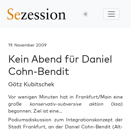
19. November 2009
Kein Abend für Daniel
Cohn-Bendit
Götz Kubitschek
Vor wenigen Minuten hat in Frankfurt/Main eine
große
konservativ-subversive aktion
(ksa)
begonnen. Ziel ist eine...
Podi­ums­dis­kus­si­on zum Inte­gra­ti­ons­kon­zept der
Stadt Frank­furt, an der Dani­el Cohn-Ben­dit (Alt-