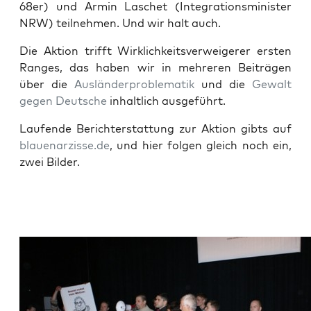
68er) und Armin Laschet (Inte­gra­ti­ons­mi­nis­ter
NRW) teil­neh­men. Und wir halt auch.
Die Akti­on trifft Wirk­lich­keits­ver­wei­ge­rer ers­ten
Ran­ges, das haben wir in meh­re­ren Bei­trä­gen
über die
Aus­län­der­pro­ble­ma­tik
und die
Gewalt
gegen Deut­sche
inhalt­lich ausgeführt.
Lau­fen­de Bericht­erstat­tung zur Akti­on gibts auf
blauenarzisse.de
, und hier fol­gen gleich noch ein,
zwei Bilder.