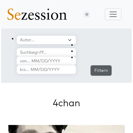
Filtern
4chan