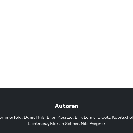
Autoren
Sommerfeld
,
Daniel Fiß
,
Ellen Kositza
,
Erik Lehnert
,
Götz Kubitsche
Lichtmesz
,
Martin Sellner
,
Nils Wegner