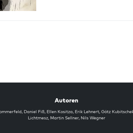
Autoren
Sommerfeld
,
Daniel Fiß
,
Ellen Kositza
,
Erik Lehnert
,
Götz Kubitsche
Lichtmesz
,
Martin Sellner
,
Nils Wegner