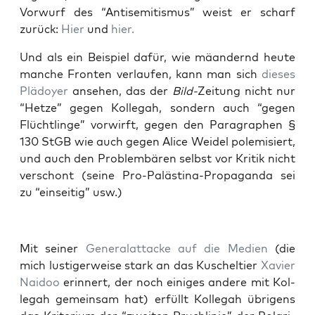
Vor­wurf des “Anti­se­mi­tis­mus” weist er scharf
zurück:
Hier
und
hier.
Und als ein Bei­spiel dafür, wie mäan­dernd heu­te
man­che Fron­ten ver­lau­fen, kann man sich
die­ses
Plä­doy­er
anse­hen, das der
Bild-
Zei­tung nicht nur
“Het­ze” gegen Kol­le­gah, son­dern auch “gegen
Flücht­lin­ge” vor­wirft, gegen den Para­gra­phen §
130 StGB wie auch gegen Ali­ce Wei­del pole­mi­siert,
und auch den Pro­blem­bä­ren selbst vor Kri­tik nicht
ver­schont (sei­ne Pro-Paläs­ti­na-Pro­pa­gan­da sei
zu “ein­sei­tig” usw.)
Mit sei­ner
Gene­ral­at­ta­cke auf die Medi­en
(die
mich lus­ti­ger­wei­se stark an das Kuschel­tier
Xavier
Naidoo
erin­nert, der noch eini­ges ande­re mit Kol­
le­gah gemein­sam hat) erfüllt Kol­le­gah übri­gens