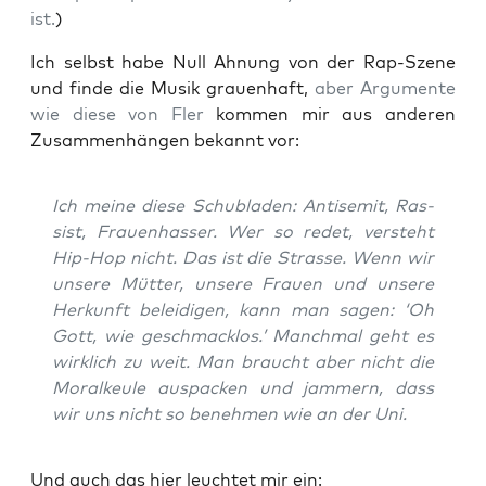
ist.
)
Ich selbst habe Null Ahnung von der Rap-Sze­ne
und fin­de die Musik grau­en­haft,
aber Argu­men­te
wie die­se von Fler
kom­men mir aus ande­ren
Zusam­men­hän­gen bekannt vor:
Ich mei­ne die­se Schub­la­den: Anti­se­mit, Ras­
sist, Frau­en­has­ser. Wer so redet, ver­steht
Hip-Hop nicht. Das ist die Stras­se. Wenn wir
unse­re Müt­ter, unse­re Frau­en und unse­re
Her­kunft belei­di­gen, kann man sagen: ‘Oh
Gott, wie geschmack­los.’ Manch­mal geht es
wirk­lich zu weit. Man braucht aber nicht die
Moral­keu­le aus­pa­cken und jam­mern, dass
wir uns nicht so beneh­men wie an der Uni.
Und auch das hier leuch­tet mir ein: