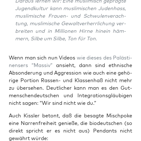
Dar­aus ler­nen wir: Eine mus­li­misch gepräg­te
Jugend­kul­tur kann mus­li­mi­schen Juden­hass,
mus­li­mi­sche Frau­en- und Schwu­len­ver­ach­
tung, mus­li­mi­sche Gewalt­ver­herr­li­chung ver­
brei­ten und in Mil­lio­nen Hir­ne hin­ein häm­
mern, Sil­be um Sil­be, Ton für Ton.
Wenn man sich nun Vide­os
wie die­ses des Paläs­ti­
nen­sers “Mas­siv”
ansieht, dann sind eth­ni­sche
Abson­de­rung und Aggres­si­on wie auch eine gehö­
ri­ge Por­ti­on Ras­sen- und Klas­sen­haß nicht mehr
zu über­se­hen. Deut­li­cher kann man es den Gut­
men­schen­deut­schen und Inte­gra­ti­ons­gläu­bi­gen
nicht sagen: “Wir sind nicht wie du.”
Auch Kiss­ler betont, daß die besag­te Misch­po­ke
eine Nar­ren­frei­heit genie­ße, die bio­deut­schen (so
direkt spricht er es nicht aus) Pen­dants nicht
gewährt würde: