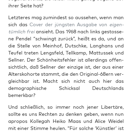
ihrer Sei­te hat?
Letz­te­res mag zumin­dest so aus­se­hen, wenn man
sich das
Cover der jüngs­ten Aus­ga­be von
eigen­
tüm­lich frei
ansieht. Das 1968 nach links gestos­se­
ne Pen­del “schwingt zurück”, heißt es da, und an
die Stel­le von Mein­hof, Dutsch­ke, Lang­hans und
Teu­fel tre­ten Lengs­feld, Tell­kamp, Mat­tus­sek und
Sell­ner. Der Schön­heits­feh­ler ist aller­dings offen­
sicht­lich, daß Sell­ner der ein­zi­ge ist, der aus einer
Alters­ko­hor­te stammt, die den Ori­gi­nal-68ern ver­
gleich­bar ist. Macht sich nicht auch hier das
demo­gra­phi­sche Schick­sal Deutsch­lands
bemerkbar?
Und schließ­lich, so immer noch jener Liber­tä­re,
soll­te es uns Rech­ten zu den­ken geben, wenn nun
apro­pos Kol­le­gah Hei­ko Maas und Ali­ce Wei­del
mit einer Stim­me heu­len. “Für sol­che ‘Künst­ler’ ist