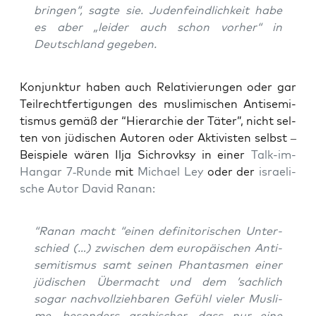
brin­gen“, sag­te sie. Juden­feind­lich­keit habe
es aber „lei­der auch schon vor­her“ in
Deutsch­land gegeben.
Kon­junk­tur haben auch Rela­ti­vie­run­gen oder gar
Teil­recht­fer­ti­gun­gen des mus­li­mi­schen Anti­se­mi­
tis­mus gemäß der “Hier­ar­chie der Täter”, nicht sel­
ten von jüdi­schen Autoren oder Akti­vis­ten selbst –
Bei­spie­le wären Ilja Sichrovksy in einer
Talk-im-
Han­gar 7‑Runde
mit
Micha­el Ley
oder der
israe­li­
sche Autor David Ranan:
“Ranan macht “einen defi­ni­to­ri­schen Unter­
schied (…) zwi­schen dem euro­päi­schen Anti­
se­mi­tis­mus samt sei­nen Phan­tas­men einer
jüdi­schen Über­macht und dem ’sach­lich
sogar nach­voll­zieh­ba­ren Gefühl vie­ler Mus­li­
me, beson­ders ara­bi­scher, dass nur eine