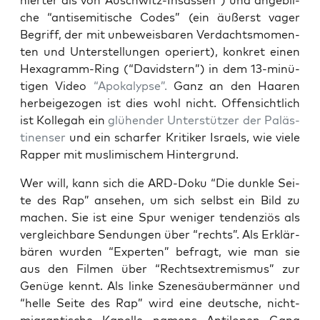
nier­ter als von Ausch­witz-Insas­sen”)
und angeb­li­
che “anti­se­mi­ti­sche Codes” (ein äußerst vager
Begriff, der mit unbe­weis­ba­ren Ver­dachts­mo­men­
ten und Unter­stel­lun­gen ope­riert), kon­kret einen
Hexa­gramm-Ring (“David­stern”) in dem 13-minü­
ti­gen Video
“Apo­ka­lyp­se”.
Ganz an den Haa­ren
her­bei­ge­zo­gen ist dies wohl nicht. Offen­sicht­lich
ist Kol­le­gah ein
glü­hen­der Unter­stüt­zer der Paläs­
ti­nen­ser
und ein schar­fer Kri­ti­ker Isra­els, wie vie­le
Rap­per mit mus­li­mi­schem Hintergrund.
Wer will, kann sich die ARD-Doku “Die dunk­le Sei­
te des Rap” anse­hen, um sich selbst ein Bild zu
machen. Sie ist eine Spur weni­ger ten­den­zi­ös als
ver­gleich­ba­re Sen­dun­gen über “rechts”. Als Erklär­
bä­ren wur­den “Exper­ten” befragt, wie man sie
aus den Fil­men über “Rechts­extre­mis­mus” zur
Genü­ge kennt. Als lin­ke Sze­ne­säu­ber­män­ner und
“hel­le Sei­te des Rap” wird eine deut­sche, nicht-