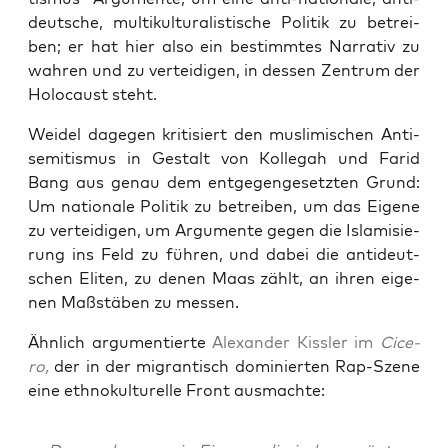
deut­sche, mul­ti­kul­tu­ra­lis­ti­sche Poli­tik zu betrei­
ben; er hat hier also ein bestimm­tes Nar­ra­tiv zu
wah­ren und zu ver­tei­di­gen, in des­sen Zen­trum der
Holo­caust steht.
Wei­del dage­gen kri­ti­siert den mus­li­mi­schen Anti­
se­mi­tis­mus in Gestalt von Kol­le­gah und Farid
Bang aus genau dem ent­ge­gen­ge­setz­ten Grund:
Um natio­na­le Poli­tik zu betrei­ben, um das Eige­ne
zu ver­tei­di­gen, um Argu­men­te gegen die Isla­mi­sie­
rung ins Feld zu füh­ren, und dabei die anti­deut­
schen Eli­ten, zu denen Maas zählt, an ihren eige­
nen Maß­stä­ben zu messen.
Ähn­lich argu­men­tier­te
Alex­an­der Kiss­ler im
Cice­
ro,
der in der migran­tisch domi­nier­ten Rap-Sze­ne
eine eth­no­kul­tu­rel­le Front ausmachte: