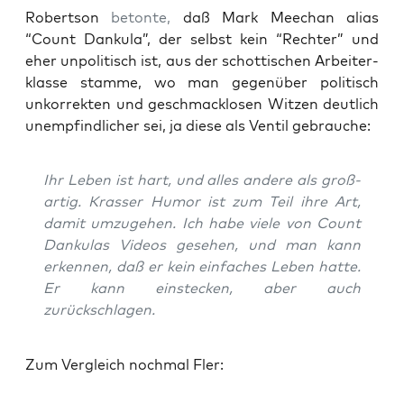
Robert­son
beton­te,
daß Mark Mee­chan ali­as
“Count Dan­ku­la”, der selbst kein “Rech­ter” und
eher unpo­li­tisch ist, aus der schot­ti­schen Arbei­ter­
klas­se stam­me, wo man gegen­über poli­tisch
unkor­rek­ten und geschmack­lo­sen Wit­zen deut­lich
unemp­find­li­cher sei, ja die­se als Ven­til gebrauche:
Ihr Leben ist hart, und alles ande­re als groß­
ar­tig. Kras­ser Humor ist zum Teil ihre Art,
damit umzu­ge­hen. Ich habe vie­le von Count
Dan­ku­las Vide­os gese­hen, und man kann
erken­nen, daß er kein ein­fa­ches Leben hat­te.
Er kann ein­ste­cken, aber auch
zurückschlagen.
Zum Ver­gleich noch­mal Fler: