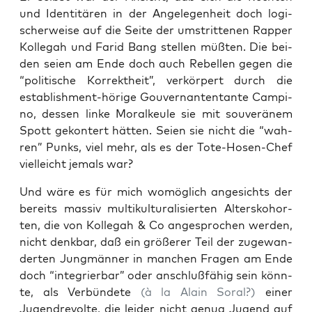
und Iden­ti­tä­ren in der Ange­le­gen­heit doch logi­
scher­wei­se auf die Sei­te der umstrit­te­nen Rap­per
Kol­le­gah und Farid Bang stel­len müß­ten. Die bei­
den sei­en am Ende doch auch Rebel­len gegen die
“poli­ti­sche Kor­rekt­heit”, ver­kör­pert durch die
estab­lish­ment-höri­ge Gou­ver­nan­ten­tan­te Cam­pi­
no, des­sen lin­ke Moral­keu­le sie mit sou­ve­rä­nem
Spott gekon­tert hät­ten. Sei­en sie nicht die “wah­
ren” Punks, viel mehr, als es der Tote-Hosen-Chef
viel­leicht jemals war?
Und wäre es für mich womög­lich ange­sichts der
bereits mas­siv mul­ti­kul­tu­ra­li­sier­ten Alters­ko­hor­
ten, die von Kol­le­gah & Co ange­spro­chen wer­den,
nicht denk­bar, daß ein grö­ße­rer Teil der zuge­wan­
der­ten Jung­män­ner in man­chen Fra­gen am Ende
doch “inte­grier­bar” oder anschluß­fä­hig sein könn­
te, als Ver­bün­de­te
(à la Alain Soral?)
einer
Jugend­re­vol­te, die lei­der nicht genug Jugend auf