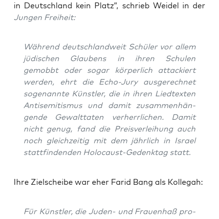
in Deutsch­land kein Platz”, schrieb Wei­del in der
Jun­gen Freiheit:
Wäh­rend deutsch­land­weit Schü­ler vor allem
jüdi­schen Glau­bens in ihren Schu­len
gemobbt oder sogar kör­per­lich atta­ckiert
wer­den, ehrt die Echo-Jury aus­ge­rech­net
soge­nann­te Künst­ler, die in ihren Lied­tex­ten
Anti­se­mi­tis­mus und damit zusam­men­hän­
gen­de Gewalt­ta­ten ver­herr­li­chen. Damit
nicht genug, fand die Preis­ver­lei­hung auch
noch gleich­zei­tig mit dem jähr­lich in Isra­el
statt­fin­den­den Holo­caust-Gedenk­tag statt.
Ihre Ziel­schei­be war eher Farid Bang als Kollegah:
Für Künst­ler, die Juden- und Frau­en­haß pro­