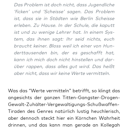
Das Pro­blem ist doch nicht, dass Jugend­li­che
‘ficken’ und ‘Scheis­se’ sagen. Das Pro­blem
ist, dass sie in Städ­ten wie Ber­lin Scheis­se
erle­ben. Zu Hau­se. In der Schu­le, die kaputt
ist und zu weni­ge Leh­rer hat. In einem Sys­
tem, das ihnen sagt: Ihr seid nichts, euch
braucht kei­ner. Bloss weil ich einer von Hun­
dert­tau­sen­den bin, der es geschafft hat,
kann ich mich doch nicht hin­stel­len und dar­
über rap­pen, dass alles gut wird. Das heißt
aber nicht, dass wir kei­ne Wer­te vermitteln.
Was das “Wer­te ver­mit­teln” betrifft, so klingt das
ange­sichts der gan­zen Tit­ten-Gangs­ter-Dro­gen-
Gewalt-Zuhäl­ter-Ver­ge­wal­ti­gungs-Schuß­waf­fen-
Tira­den des Gen­res natür­lich lus­tig heuch­le­risch,
aber den­noch steckt hier ein Körn­chen Wahr­heit
drin­nen, und das kann man gera­de an Kol­le­gah