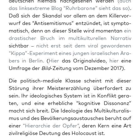
deut­schen nie­mals nach­ge­se­hen wer­den
(auch
das links­extre­me Blog “Ruhr­ba­ro­ne” sieht das so)
.
Daß sich der Skan­dal vor allem an dem Kil­ler­vor­
wurf des “Anti­se­mi­tis­mus” ent­zün­det, ist sym­pto­
ma­tisch, denn an die­ser Stel­le wird momen­tan
ein
dras­ti­scher Bruch im mul­ti­kul­tu­rel­len Nar­ra­tiv
sicht­bar –
nicht erst seit dem viral gewor­de­nen
“Kippa”-Experiment eines jun­gen israe­li­schen Ara­
bers in Ber­lin.
(
Hier
das Ori­gi­nal­vi­deo,
hier
eine
Umfra­ge der
Bild
-Zei­tung vom Dezem­ber 2017).
Die poli­tisch-media­le Klas­se scheint mit die­ser
Stö­rung ihrer Meis­ter­er­zäh­lung über­for­dert zu
sein. Ihr ideo­lo­gi­sches Sys­tem ist in Kon­flikt gera­
ten, und eine erheb­li­che “kogni­ti­ve Dis­so­nanz”
macht sich breit. Die Ideo­lo­gie des Mul­ti­kul­tu­ra­lis­
mus und des Bevöl­ke­rungs­aus­tau­sches beruht auf
einer
“Hier­ar­chie der Opfer”
, deren Kern eine Art
zivil­re­li­giö­se Deu­tung des Holo­caust ist.