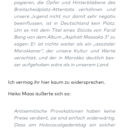
pa­gie­ren, die Opfer und Hin­ter­blie­be­ne des
Breit­scheid­platz-Atten­tats ver­höh­nen und
unse­re Jugend nicht nur damit sehr nega­tiv
beein­flus­sen, ist in Deutsch­land kein Platz.
Um es mit dem Titel eines Stücks von Farid
Bang von dem Album „Asphalt Mas­sa­ka 3“ zu
sagen: Er ist nichts wei­ter als ein „aso­zia­ler
Marok­ka­ner“, der unse­re Kul­tur und Wer­te
ver­ach­tet, und der in Marok­ko deut­lich bes­
ser auf­ge­ho­ben wäre als in unse­rem Land.
Ich ver­mag ihr hier kaum zu widersprechen.
Hei­ko Maas äußer­te sich so:
Anti­se­mi­ti­sche Pro­vo­ka­tio­nen haben kei­ne
Prei­se ver­dient, sie sind ein­fach wider­wär­tig.
Dass am Holo­caust­ge­denk­tag ein sol­cher