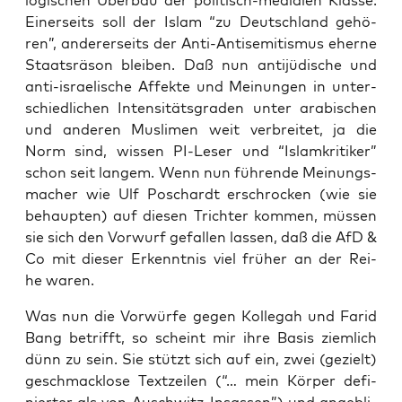
lo­gi­schen Über­bau der poli­tisch-media­len Klas­se:
Einer­seits soll der Islam “zu Deutsch­land gehö­
ren”, ande­rer­seits der Anti-Anti­se­mi­tis­mus eher­ne
Staats­rä­son blei­ben. Daß nun anti­jü­di­sche und
anti-israe­li­sche Affek­te und Mei­nun­gen in unter­
schied­li­chen Inten­si­täts­gra­den unter ara­bi­schen
und ande­ren Mus­li­men weit ver­brei­tet, ja die
Norm sind, wis­sen PI-Leser und “Islam­kri­ti­ker”
schon seit lan­gem. Wenn nun füh­ren­de Mei­nungs­
ma­cher wie Ulf Pos­ch­ardt erschro­cken (wie sie
behaup­ten) auf die­sen Trich­ter kom­men, müs­sen
sie sich den Vor­wurf gefal­len las­sen, daß die AfD &
Co mit die­ser Erkennt­nis viel frü­her an der Rei­
he waren.
Was nun die Vor­wür­fe gegen Kol­le­gah und Farid
Bang betrifft, so scheint mir ihre Basis ziem­lich
dünn zu sein. Sie stützt sich auf ein, zwei (gezielt)
geschmack­lo­se Text­zei­len (“… m
ein Kör­per defi­