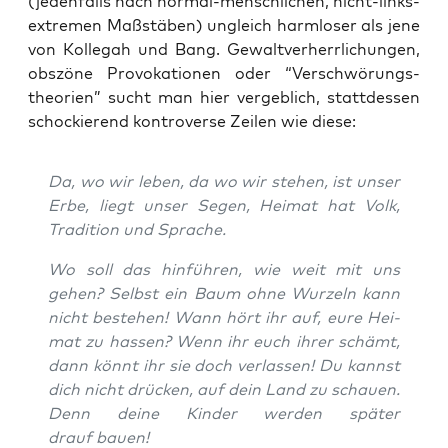
(jeden­falls nach nor­mal-mensch­li­chen, nicht-links­
extre­men Maß­stä­ben) ungleich harm­lo­ser als jene
von Kol­le­gah und Bang. Gewalt­ver­herr­li­chun­gen,
obs­zö­ne Pro­vo­ka­tio­nen oder “Ver­schwö­rungs­
theo­rien” sucht man hier ver­geb­lich, statt­des­sen
scho­ckie­rend kon­tro­ver­se Zei­len wie diese:
Da, wo wir leben, da wo wir ste­hen, ist unser
Erbe, liegt unser Segen, Hei­mat hat Volk,
Tra­di­ti­on und Sprache.
Wo soll das hin­füh­ren, wie weit mit uns
gehen? Selbst ein Baum ohne Wur­zeln kann
nicht bestehen! Wann hört ihr auf, eure Hei­
mat zu has­sen? Wenn ihr euch ihrer schämt,
dann könnt ihr sie doch ver­las­sen! Du kannst
dich nicht drü­cken, auf dein Land zu schau­en.
Denn dei­ne Kin­der wer­den spä­ter
drauf bauen!