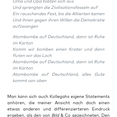
Oma und Opa tob­ten sich aus
Und spreng­ten die Zivi­li­sa­ti­ons­fes­seln auf
Ein rau­schen­des Fest, bis die Alli­ier­ten kamen
Und ihnen gegen ihren Wil­len die Demo­kra­tie
aufzwangen
Atom­bom­be auf Deutsch­land, dann ist Ruhe
im Karton
Komm wir bom­ben einen Kra­ter und dann
flu­ten wir das Loch
Atom­bom­be auf Deutsch­land, dann ist Ruhe
im Karton
Atom­bom­be auf Deutsch­land, alles Gute
kommt von oben
Man kann sich auch Kol­le­gahs eige­ne State­ments
anhö­ren, die mei­ner Ansicht nach doch einen
etwas ande­ren und dif­fe­ren­zier­te­ren Ein­druck
erge­ben, als den von
Bild
& Co gezeich­ne­ten. Den