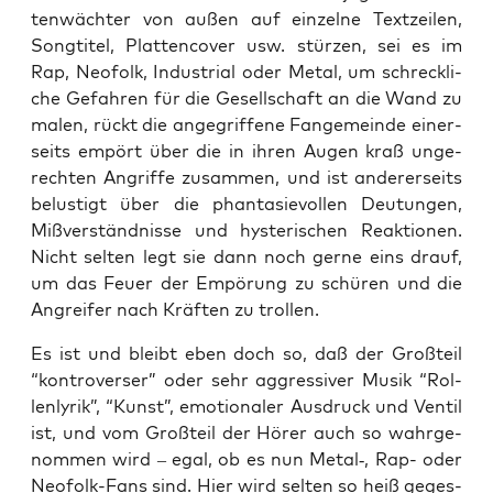
ten­wäch­ter von außen auf ein­zel­ne Text­zei­len,
Song­ti­tel, Plat­ten­co­ver usw. stür­zen, sei es im
Rap, Neo­folk, Indus­tri­al oder Metal, um schreck­li­
che Gefah­ren für die Gesell­schaft an die Wand zu
malen, rückt die ange­grif­fe­ne Fan­ge­mein­de einer­
seits empört über die in ihren Augen kraß unge­
rech­ten Angrif­fe zusam­men, und ist ande­rer­seits
belus­tigt über die phan­ta­sie­vol­len Deu­tun­gen,
Miß­ver­ständ­nis­se und hys­te­ri­schen Reak­tio­nen.
Nicht sel­ten legt sie dann noch ger­ne eins drauf,
um das Feu­er der Empö­rung zu schü­ren und die
Angrei­fer nach Kräf­ten zu trollen.
Es ist und bleibt eben doch so, daß der Groß­teil
“kon­tro­ver­ser” oder sehr aggres­si­ver Musik “Rol­
len­ly­rik”, “Kunst”, emo­tio­na­ler Aus­druck und Ven­til
ist, und vom Groß­teil der Hörer auch so wahr­ge­
nom­men wird – egal, ob es nun Metal‑, Rap- oder
Neo­folk-Fans sind. Hier wird sel­ten so heiß geges­