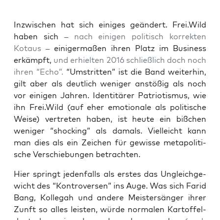
Inzwi­schen hat sich eini­ges geän­dert. Frei.Wild
haben sich –
nach eini­gen poli­tisch kor­rek­ten
Kotaus
– eini­ger­ma­ßen ihren Platz im Busi­ness
erkämpft,
und erhiel­ten 2016 schließ­lich doch noch
ihren “Echo”.
“Umstrit­ten” ist die Band wei­ter­hin,
gilt aber als deut­lich weni­ger anstö­ßig als noch
vor eini­gen Jah­ren. Iden­ti­tä­rer Patrio­tis­mus, wie
ihn Frei.Wild (auf eher emo­tio­na­le als poli­ti­sche
Wei­se) ver­tre­ten haben, ist heu­te ein biß­chen
weni­ger “sho­cking” als damals. Viel­leicht kann
man dies als ein Zei­chen für gewis­se meta­po­li­ti­
sche Ver­schie­bun­gen betrachten.
Hier springt jeden­falls als ers­tes das Ungleich­ge­
wicht des “Kon­tro­ver­sen” ins Auge. Was sich Farid
Bang, Kol­le­gah und ande­re Meis­ter­sän­ger ihrer
Zunft so alles leis­ten, wür­de nor­ma­len Kar­tof­fel­