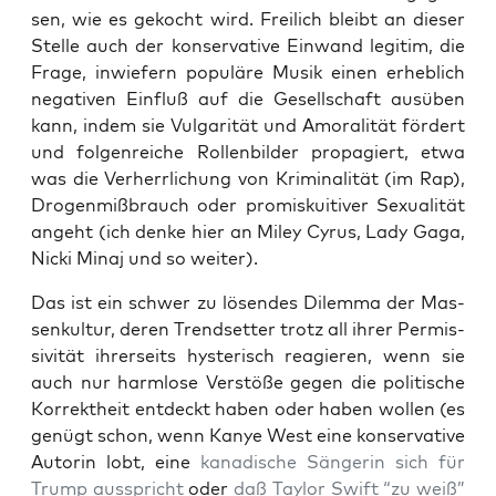
sen, wie es gekocht wird. Frei­lich bleibt an die­ser
Stel­le auch der kon­ser­va­ti­ve Ein­wand legi­tim, die
Fra­ge, inwie­fern popu­lä­re Musik einen erheb­lich
nega­ti­ven Ein­fluß auf die Gesell­schaft aus­üben
kann, indem sie Vul­ga­ri­tät und Amo­ra­li­tät för­dert
und fol­gen­rei­che Rol­len­bil­der pro­pa­giert, etwa
was die Ver­herr­li­chung von Kri­mi­na­li­tät (im Rap),
Dro­gen­miß­brauch oder pro­mis­kui­ti­ver Sexua­li­tät
angeht (ich den­ke hier an Miley Cyrus, Lady Gaga,
Nicki Minaj und so weiter).
Das ist ein schwer zu lösen­des Dilem­ma der Mas­
sen­kul­tur, deren Trend­set­ter trotz all ihrer Per­mis­
si­vi­tät ihrer­seits hys­te­risch reagie­ren, wenn sie
auch nur harm­lo­se Ver­stö­ße gegen die poli­ti­sche
Kor­rekt­heit ent­deckt haben oder haben wol­len (es
genügt schon, wenn Kanye West eine kon­ser­va­ti­ve
Autorin lobt, eine
kana­di­sche Sän­ge­rin sich für
Trump aus­spricht
oder
daß Tay­lor Swift “zu weiß”