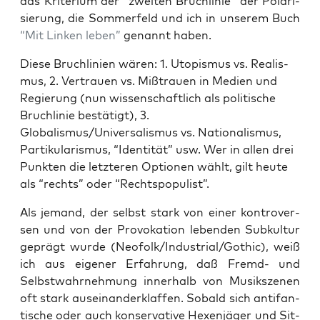
das Kri­te­ri­um der “zwei­ten Bruch­li­nie” der Pola­ri­
sie­rung, die Som­mer­feld und ich in unse­rem Buch
“Mit Lin­ken leben”
genannt haben.
Die­se Bruch­li­ni­en wären: 1. Uto­pis­mus vs. Rea­lis­
mus, 2. Ver­trau­en vs. Miß­trau­en in Medi­en und
Regie­rung (nun wis­sen­schaft­lich als poli­ti­sche
Bruch­li­nie bestä­tigt), 3.
Globalismus/Universalismus vs. Natio­na­lis­mus,
Par­ti­ku­la­ris­mus, “Iden­ti­tät” usw. Wer in allen drei
Punk­ten die letz­te­ren Optio­nen wählt, gilt heu­te
als “rechts” oder “Rechts­po­pu­list”.
Als jemand, der selbst stark von einer kon­tro­ver­
sen und von der Pro­vo­ka­ti­on leben­den Sub­kul­tur
geprägt wur­de (Neofolk/Industrial/Gothic), weiß
ich aus eige­ner Erfah­rung, daß Fremd- und
Selbst­wahr­neh­mung inner­halb von Musik­sze­nen
oft stark aus­ein­an­der­klaf­fen. Sobald sich anti­fan­
ti­sche oder auch kon­ser­va­ti­ve Hexen­jä­ger und Sit­