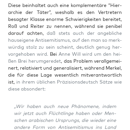
Die­se beinhal­tet auch eine kom­ple­men­tä­re “Hier­
ar­chie der Täter”, wes­halb es den Ver­tre­tern
besag­ter Klas­se enor­me Schwie­rig­kei­ten berei­tet,
Roß und Rei­ter zu nen­nen, wäh­rend sie peni­bel
dar­auf ach­ten,
daß stets auch der angeb­li­che
haus­ei­ge­ne Anti­se­mi­tis­mus, auf den man so merk­
wür­dig stolz zu sein scheint, deut­lich genug her­
vor­ge­ho­ben wird.
Bei
Anne Will wird um den hei­
ßen Brei her­um­ge­re­det
, das Pro­blem ver­all­ge­mei­
nert, rela­ti­viert und gene­ra­li­siert, wäh­rend Mer­kel,
die für die­se Lage wesent­lich mit­ver­ant­wort­lich
ist,
in ihrem übli­chen Prä­zi­si­ons­deutsch Sät­ze wie
die­se absondert:
„Wir haben auch neue Phä­no­me­ne, indem
wir jetzt auch Flücht­lin­ge haben oder Men­
schen ara­bi­schen Ursprungs, die wie­der eine
ande­re Form von Anti­se­mi­tis­mus ins Land