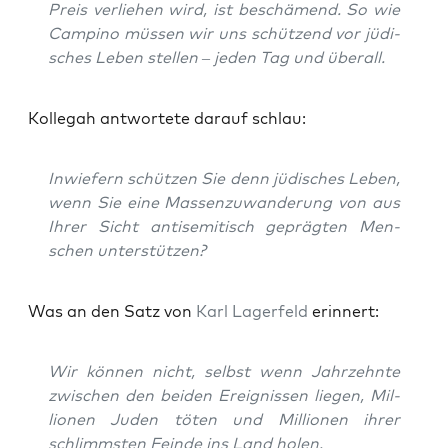
Preis ver­lie­hen wird, ist beschä­mend. So wie
Cam­pi­no müs­sen wir uns schüt­zend vor jüdi­
sches Leben stel­len – jeden Tag und überall.
Kol­le­gah ant­wor­te­te dar­auf schlau:
Inwie­fern schüt­zen Sie denn jüdi­sches Leben,
wenn Sie eine Mas­sen­zu­wan­de­rung von aus
Ihrer Sicht anti­se­mi­tisch gepräg­ten Men­
schen unterstützen?
Was an den Satz von
Karl Lager­feld
erinnert:
Wir kön­nen nicht, selbst wenn Jahr­zehn­te
zwi­schen den bei­den Ereig­nis­sen lie­gen, Mil­
lio­nen Juden töten und Mil­lio­nen ihrer
schlimms­ten Fein­de ins Land holen.