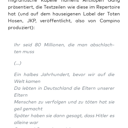
migran­ti­sche Kapel­le namens Anti­lo­pen Gang
prä­sen­tiert, die Text­zei­len wie die­se im Reper­toire
hat (und auf dem haus­ei­ge­nen Label der Toten
Hosen, JKP, ver­öf­fent­licht, also von Cam­pi­no
produziert):
Ihr seid 80 Mil­lio­nen, die man abschlach­
ten muss
(…)
Ein hal­bes Jahr­hun­dert, bevor wir auf die
Welt kamen
Da leb­ten in Deutsch­land die Eltern unse­rer
Eltern
Men­schen zu ver­fol­gen und zu töten hat sie
geil gemacht
Spä­ter haben sie dann gesagt, dass Hit­ler es
allei­ne war