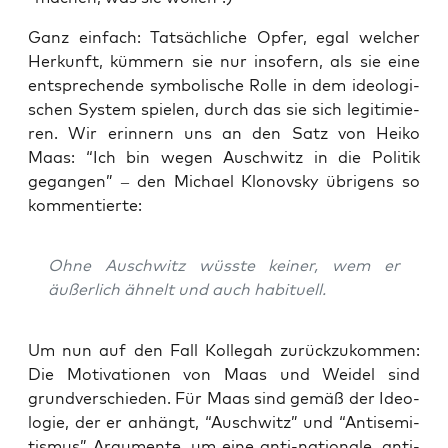
Ganz ein­fach: Tat­säch­li­che Opfer, egal wel­cher
Her­kunft, küm­mern sie nur inso­fern, als sie eine
ent­spre­chen­de sym­bo­li­sche Rol­le in dem ideo­lo­gi­
schen Sys­tem spie­len, durch das sie sich legi­ti­mie­
ren. Wir erin­nern uns an den Satz von Hei­ko
Maas: “
Ich bin wegen Ausch­witz in die Poli­tik
gegan­gen” – den Micha­el Klo­novs­ky übri­gens so
kommentierte:
Ohne Ausch­witz wüss­te kei­ner, wem er
äußer­lich ähnelt und auch habituell.
Um nun auf den Fall Kol­le­gah zurück­zu­kom­men:
Die Moti­va­tio­nen von Maas und Wei­del sind
grund­ver­schie­den. Für Maas sind gemäß der Ideo­
lo­gie, der er anhängt, “Ausch­witz” und “Anti­se­mi­
tis­mus” Argu­men­te, um eine anti-natio­na­le, anti­