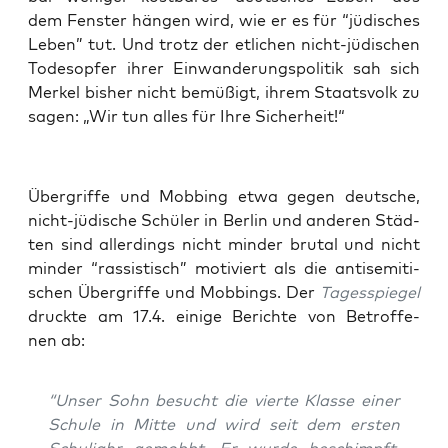
dem Fens­ter hän­gen wird, wie er es für “jüdi­sches
Leben” tut. Und trotz der etli­chen nicht-jüdi­schen
Todes­op­fer ihrer Ein­wan­de­rungs­po­li­tik sah sich
Mer­kel bis­her nicht bemü­ßigt, ihrem Staats­volk zu
sagen: „Wir tun alles für Ihre Sicherheit!“
Über­grif­fe und Mob­bing etwa gegen deut­sche,
nicht-jüdi­sche Schü­ler in Ber­lin und ande­ren Städ­
ten sind aller­dings nicht min­der bru­tal und nicht
min­der “ras­sis­tisch” moti­viert als die anti­se­mi­ti­
schen Über­grif­fe und Mob­bings. Der
Tages­spie­gel
druck­te am 17.4. eini­ge Berich­te von Betrof­fe­
nen ab:
“Unser Sohn besucht die vier­te Klas­se einer
Schu­le in Mit­te und wird seit dem ers­ten