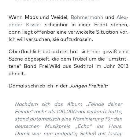
Wenn Maas und Wei­del,
Böh­mer­mann
und
Alex­
an­der Kiss­ler
schein­bar in einer Front ste­hen,
dann liegt offen­bar eine ver­wi­ckel­te Situa­ti­on vor.
Ich will ver­su­chen, sie aufzudröseln.
Ober­fläch­lich betrach­tet hat sich hier gewiß eine
Sze­ne abge­spielt, die dem Tru­bel um die “umstrit­
te­ne” Band Frei.Wild aus Süd­ti­rol im Jahr 2013
ähnelt.
Damals schrieb ich in der
Jun­gen Freiheit:
Nach­dem sich das Album „Fein­de dei­ner
Fein­de“ mehr als 100.000mal ver­kauft hat­te,
stand auto­ma­tisch eine Nomi­nie­rung für den
deut­schen Musik­preis „Echo“ ins Haus.
Damit war nun end­gül­tig Schluß mit lus­tig: