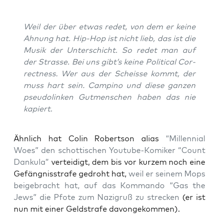
Weil der über etwas redet, von dem er kei­ne
Ahnung hat. Hip-Hop ist nicht lieb, das ist die
Musik der Unter­schicht. So redet man auf
der Stras­se. Bei uns gibt’s kei­ne Poli­ti­cal Cor­
rect­ness. Wer aus der Scheis­se kommt, der
muss hart sein. Cam­pi­no und die­se gan­zen
pseu­do­lin­ken Gut­men­schen haben das nie
kapiert.
Ähn­lich hat Colin Robert­son ali­as
“Mil­len­ni­al
Woes” den schot­ti­schen You­tube-Komi­ker “Count
Dan­ku­la”
ver­tei­digt, dem bis vor kur­zem noch eine
Gefäng­nis­stra­fe gedroht hat,
weil er sei­nem Mops
bei­gebracht hat, auf das Kom­man­do “Gas the
Jews” die Pfo­te zum Nazi­gruß zu stre­cken
(er ist
nun mit einer Geld­stra­fe davongekommen).