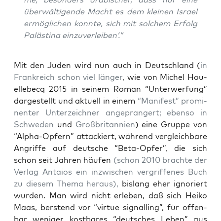
über­wäl­ti­gen­de Macht es dem klei­nen Isra­el
ermög­li­chen konn­te, sich mit sol­chem Erfolg
Paläs­ti­na einzuverleiben’.”
Mit den Juden wird nun auch in Deutsch­land (
in
Frank­reich schon viel län­ger
, wie von Michel Hou­
el­le­becq 2015 in sei­nem Roman “Unter­wer­fung”
dar­ge­stellt und aktu­ell in einem
“Mani­fest” pro­mi­
nen­ter Unter­zeich­ner ange­pran­gert;
eben­so in
Schwe­den
und
Groß­bri­tan­ni­en
) eine Grup­pe von
“Alpha-Opfern” atta­ckiert, wäh­rend ver­gleich­ba­re
Angrif­fe auf deut­sche “Beta-Opfer”, die sich
schon seit Jah­ren häu­fen
(schon 2010 brach­te der
Ver­lag Antai­os ein inzwi­schen ver­grif­fe­nes Buch
zu die­sem The­ma her­aus),
bis­lang eher igno­riert
wur­den. Man wird nicht erle­ben, daß sich Hei­ko
Maas, bers­tend vor “vir­tue signal­ling”, für offen­
bar weni­ger kost­ba­res “deut­sches Leben” aus