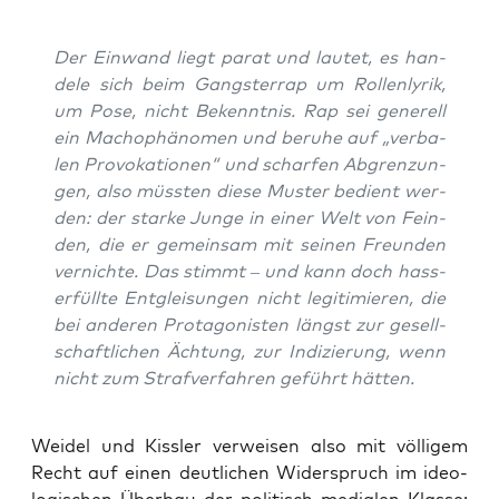
Der Ein­wand liegt parat und lau­tet, es han­
de­le sich beim Gangs­ter­rap um Rol­len­ly­rik,
um Pose, nicht Bekennt­nis. Rap sei gene­rell
ein Macho­phä­no­men und beru­he auf „ver­ba­
len Pro­vo­ka­tio­nen“ und schar­fen Abgren­zun­
gen, also müss­ten die­se Mus­ter bedient wer­
den: der star­ke Jun­ge in einer Welt von Fein­
den, die er gemein­sam mit sei­nen Freun­den
ver­nich­te. Das stimmt – und kann doch hass­
erfüll­te Ent­glei­sun­gen nicht legi­ti­mie­ren, die
bei ande­ren Prot­ago­nis­ten längst zur gesell­
schaft­li­chen Äch­tung, zur Indi­zie­rung, wenn
nicht zum Straf­ver­fah­ren geführt hätten.
Wei­del und Kiss­ler ver­wei­sen also mit völ­li­gem
Recht auf einen deut­li­chen Wider­spruch im ideo­