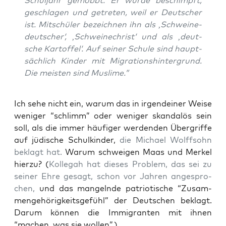
Schul­jahr gemobbt. Er wur­de beschimpft,
geschla­gen und getre­ten, weil er Deut­scher
ist. Mit­schü­ler bezeich­nen ihn als ‚Schwei­ne­
deut­scher‘, ‚Schwei­ne­christ‘ und als ‚deut­
sche Kar­tof­fel‘. Auf sei­ner Schu­le sind haupt­
säch­lich Kin­der mit Migra­ti­ons­hin­ter­grund.
Die meis­ten sind Muslime.”
Ich sehe nicht ein, war­um das in irgend­ei­ner Wei­se
weni­ger “schlimm” oder weni­ger skan­da­lös sein
soll, als die immer häu­fi­ger wer­den­den Über­grif­fe
auf jüdi­sche Schul­kin­der,
die Micha­el Wolff­sohn
beklagt hat.
War­um schwei­gen Maas und Mer­kel
hier­zu? (
Kol­le­gah hat die­ses Pro­blem, das sei zu
sei­ner Ehre gesagt, schon vor Jah­ren ange­spro­
chen,
und das man­geln­de patrio­ti­sche “Zusam­
men­ge­hö­rig­keits­ge­fühl” der Deut­schen beklagt.
Dar­um kön­nen die Immi­gran­ten mit ihnen
“machen, was sie wollen”.)