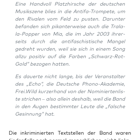
Eine Hand­voll Platz­hir­sche der deut­schen
Musik­sze­ne blies in die Anti­fa-Trom­pe­te, um
den Riva­len vom Feld zu pus­ten. Dar­un­ter
befan­den sich pikan­ter­wei­se auch die Tra­la­
la-Pop­per von Mia, die im Jahr 2003 ihrer­
seits durch die anti­fa­schis­ti­sche Man­gel
gedreht wur­den, weil sie sich in einem Song
all­zu posi­tiv auf die Far­ben „Schwarz-Rot-
Gold“ bezo­gen hatten.
Es dau­er­te nicht lan­ge, bis der Ver­an­stal­ter
des „Echo“, die Deut­sche Pho­no-Aka­de­mie,
Frei.Wild kur­zer­hand von der Nomi­nier­ten­lis­
te stri­chen – also allein des­halb, weil die Band
in den Augen bestimm­ter Leu­te die „fal­sche
Gesin­nung“ hat.
Die inkri­mi­nier­ten Text­stel­len der Band waren