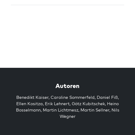
Autoren
Benedikt Kaiser
,
Caroline Sommerfeld
,
Daniel Fiß
,
Ellen Kositza
,
Erik Lehnert
,
Götz Kubitschek
,
Heino
Bosselmann
,
Martin Lichtmesz
,
Martin Sellner
,
Nils
Wegner