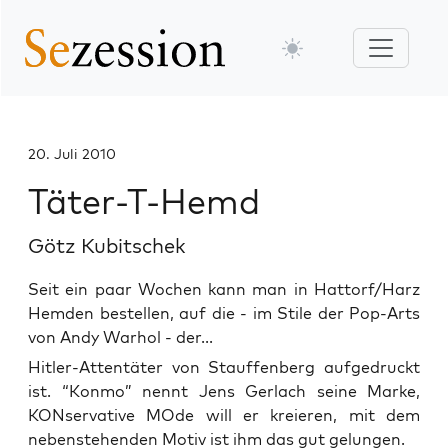
20. Juli 2010
Täter-T-Hemd
Götz Kubitschek
Seit ein paar Wochen kann man in Hattorf/Harz
Hemden bestellen, auf die - im Stile der Pop-Arts
von Andy Warhol - der...
Hit­ler-Atten­tä­ter von Stauf­fen­berg auf­ge­druckt
ist. “Kon­mo” nennt Jens Ger­lach sei­ne Mar­ke,
KON­ser­va­ti­ve MOde will er kre­ieren, mit dem
neben­ste­hen­den Motiv ist ihm das gut gelungen.