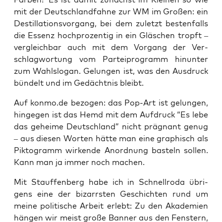
mit der Deutsch­land­fah­ne zur WM im Gro­ßen: ein
Destil­la­ti­ons­vor­gang, bei dem zuletzt bes­ten­falls
die Essenz hoch­pro­zen­tig in ein Gläs­chen tropft –
ver­gleich­bar auch mit dem Vor­gang der Ver­
schlag­wor­tung vom Par­tei­pro­gramm hin­un­ter
zum Wahl­slo­gan. Gelun­gen ist, was den Aus­druck
bün­delt und im Gedächt­nis bleibt.
Auf konmo.de bezo­gen: das Pop-Art ist gelun­gen,
hin­ge­gen ist das Hemd mit dem Auf­druck “Es lebe
das gehei­me Deutsch­land” nicht prä­gnant genug
– aus die­sen Wor­ten hät­te man eine gra­phisch als
Pik­to­gramm wir­ken­de Anord­nung bas­teln sol­len.
Kann man ja immer noch machen.
Mit Stauf­fen­berg habe ich in Schnell­ro­da übri­
gens eine der bizarrs­ten Geschich­ten rund um
mei­ne poli­ti­sche Arbeit erlebt: Zu den Aka­de­mien
hän­gen wir meist gro­ße Ban­ner aus den Fens­tern,