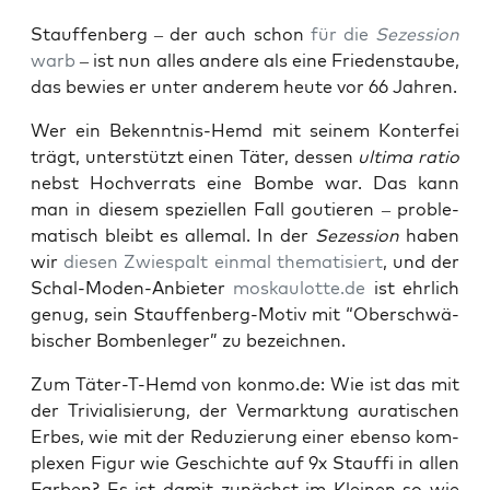
Stauf­fen­berg – der auch schon
für die
Sezes­si­on
warb
– ist nun alles ande­re als eine Frie­dens­tau­be,
das bewies er unter ande­rem heu­te vor 66 Jahren.
Wer ein Bekennt­nis-Hemd mit sei­nem Kon­ter­fei
trägt, unter­stützt einen Täter, des­sen
ulti­ma ratio
nebst Hoch­ver­rats eine Bom­be war. Das kann
man in die­sem spe­zi­el­len Fall gou­tie­ren – pro­ble­
ma­tisch bleibt es alle­mal. In der
Sezes­si­on
haben
wir
die­sen Zwie­spalt ein­mal the­ma­ti­siert
, und der
Schal-Moden-Anbie­ter
moskaulotte.de
ist ehr­lich
genug, sein Stauf­fen­berg-Motiv mit “Ober­schwä­
bi­scher Bom­ben­le­ger” zu bezeichnen.
Zum Täter-T-Hemd von konmo.de: Wie ist das mit
der Tri­via­li­sie­rung, der Ver­mark­tung aura­ti­schen
Erbes, wie mit der Redu­zie­rung einer eben­so kom­
ple­xen Figur wie Geschich­te auf 9x Stauf­fi in allen
Far­ben? Es ist damit zunächst im Klei­nen so wie