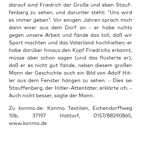
dar­auf sind Fried­rich der Gro­ße und eben Stauf­
fen­berg zu sehen, und dar­un­ter steht: “Uns wird
es immer geben”. Vor eini­gen Jah­ren sprach mich
dann einer aus dem Dorf an – er habe nichts
gegen unse­re Arbeit und fän­de das toll, daß wir
Sport mach­ten und das Vater­land hoch­hiel­ten; er
habe dar­über hin­aus den Kopf Fried­richs erkannt,
müs­se aber schon sagen (und das flüs­ter­te er),
daß er es nicht gut fän­de, neben die­sem gro­ßen
Mann der Geschich­te auch ein Bild von Adolf Hit­
ler aus dem Fens­ter hän­gen zu sehen. – Dies sei
Stauf­fen­berg, der Hit­ler-Atten­tä­ter, erklär­te ich. –
Auch nicht bes­ser, sag­te der Mann.
Zu konmo.de: Kon­mo Tex­ti­li­en, Eichen­dorff­weg
10b, 37197 Hat­torf, 0157/88290865,
www.konmo.de