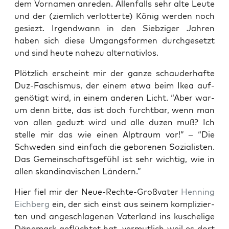
dem Vor­na­men anre­den. Allen­falls sehr alte Leu­te
und der (ziem­lich ver­lot­ter­te) König wer­den noch
gesiezt. Irgend­wann in den Sieb­zi­ger Jah­ren
haben sich die­se Umgangs­for­men durch­ge­setzt
und sind heu­te nahe­zu alternativlos.
Plötz­lich erscheint mir der gan­ze schau­der­haf­te
Duz-Faschis­mus, der einem etwa beim Ikea auf­
ge­nö­tigt wird, in einem ande­ren Licht. “Aber war­
um denn bit­te, das ist doch furcht­bar, wenn man
von allen geduzt wird und alle duzen muß? Ich
stel­le mir das wie einen Alp­traum vor!” – “Die
Schwe­den sind ein­fach die gebo­re­nen Sozia­lis­ten.
Das Gemein­schafts­ge­fühl ist sehr wich­tig, wie in
allen skan­di­na­vi­schen Ländern.”
Hier fiel mir der Neue-Rech­te-Groß­va­ter
Hen­ning
Eich­berg
ein, der sich einst aus sei­nem kom­pli­zier­
ten und ange­schla­ge­nen Vater­land ins kusche­li­ge
Däne­mark geflüch­tet hat, ver­mut­lich weil es dort