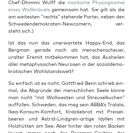
Chef-Dhim­mi Wulff die
mar­kan­te Phy­sio­gno­mie
eines Woll­knäu­els
gemein­sam hat. Sie gilt als die
am wei­tes­ten “rechts” ste­hen­de Par­tei, neben den
Schwe­den­de­mo­kra­ten-New­co­mern, ver­
steht sich.)
Ist das nun das uner­war­te­te Hap­py-End, das
Berg­man gera­de noch als men­schen­scheu­er,
uralter Ere­mit mit­be­kom­men hat, das Aus­hei­len
aller meta­phy­si­schen Neu­ro­sen in der sozi­al­de­mo­
kra­ti­schen Wohlstandswelt?
So ein­fach ist es nicht. Gott­fried Benn schrieb ein­
mal, die Abgrün­de der mensch­li­chen See­le kön­ne
man nicht “mit Woll­wes­ten und Streu­sel­ku­chen”
auf­fül­len. Schwe­den, das mag sein ABBA’s Tra­la­la,
Ikea-Kon­sum-Kom­fort, Knä­cke­brot mit Prei­sel­
bee­ren und Astrid-Lind­gren-arti­ge Idyl­len mit
Holz­hüt­ten am See. Aber hin­ter den roten Backen