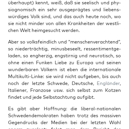
über­haupt) kennt, weiß, daß sie see­lisch und phy­
sio­gno­misch ein sehr aus­ge­präg­tes und lie­bens­
wür­di­ges Volk sind, und das auch heu­te noch, wo
sie nicht min­der von allen Krank­hei­ten der west­li­
chen Welt heim­ge­sucht werden.
Aber so volks­feind­lich und “men­schen­ver­ach­tend”,
so nie­der­träch­tig, minus­be­seelt, res­sen­ti­ment­ge­
la­den, so eng­her­zig, eng­stir­nig und neu­ro­tisch, so
ohne einen Fun­ken Lie­be zu Euro­pa und sei­nen
wun­der­ba­ren Völ­kern ist eben die inter­na­tio­na­le
Mul­ti­kul­ti-Lin­ke: sie wird nicht auf­ge­ben, bis auch
noch der letz­te Schwe­de, Deut­sche,
Eng­län­der
,
Ita­lie­ner, Fran­zo­se usw. sich selbst zum Kot­zen
fin­det und jede Selbst­ach­tung aufgibt.
Es gibt aber Hoff­nung: die libe­ral-natio­na­len
Schwe­den­de­mo­kra­ten haben trotz des mas­si­ven
Gegen­drucks der Medi­en bei der letz­ten Wahl