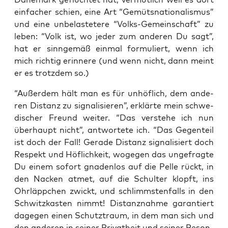
ein­fa­cher schien, eine Art “Gemüts­na­tio­na­lis­mus”
und eine unbe­las­te­te­re “Volks-Gemein­schaft” zu
leben: “Volk ist, wo jeder zum ande­ren Du sagt”,
hat er sinn­ge­mäß ein­mal for­mu­liert, wenn ich
mich rich­tig erin­ne­re (und wenn nicht, dann meint
er es trotz­dem so.)
“Außer­dem hält man es für unhöf­lich, dem ande­
ren Distanz zu signa­li­sie­ren”, erklär­te mein schwe­
di­scher Freund wei­ter. “Das ver­ste­he ich nun
über­haupt nicht”, ant­wor­te­te ich. “Das Gegen­teil
ist doch der Fall! Gera­de Distanz signa­li­siert doch
Respekt und Höf­lich­keit, woge­gen das unge­frag­te
Du einem sofort gna­den­los auf die Pel­le rückt, in
den Nacken atmet, auf die Schul­ter klopft, ins
Ohr­läpp­chen zwickt, und schlimms­ten­falls in den
Schwitz­kas­ten nimmt! Distanz­nah­me garan­tiert
dage­gen einen Schutz­traum, in dem man sich und
den ande­ren in sei­ner Pri­vat­heit und sei­ner Beson­