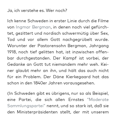
Ja, ich ver­ste­he es. Wer noch?
Ich ken­ne Schwe­den in ers­ter Linie durch die Fil­me
von
Ing­mar Berg­man
, in denen noch viel gefürch­
tet, gezit­tert und nor­disch schwer­mü­tig über Sex,
Tod und vor allem Gott nach­ge­grü­belt wur­de.
Wor­un­ter der Pas­to­ren­sohn Berg­man, Jahr­gang
1918, noch tief gelit­ten hat, ist inzwi­schen offen­
bar durch­ge­stan­den. Der Kampf ist vor­bei, der
Gedan­ke an Gott tut nie­man­dem mehr weh. Kei­
ner glaubt mehr an ihn, und hält das auch nicht
für ein Pro­blem. Der Däne Kier­ke­gaard hat das
schon in den 1840er Jah­ren vorausgesehen.
(In Schwe­den gibt es übri­gens, nur so als Bei­spiel,
eine Par­tei, die sich allen Erns­tes
“Mode­ra­te
Samm­lungs­par­tei”
nennt, und so stark ist, daß sie
den Minis­ter­prä­si­den­ten stellt, der mit unse­rem