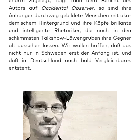
enorm zuge­legt; folgt man dem Bericht des
Autors auf
Occi­den­tal Obser­ver
, so sind ihre
Anhän­ger durch­weg gebil­de­te Men­schen mit aka­
de­mi­schem Hin­ter­grund und ihre Köp­fe bril­lan­te
und intel­li­gen­te Rhe­to­ri­ker, die noch in den
schlimms­ten Talk­show-Löwen­gru­ben ihre Geg­ner
alt aus­se­hen las­sen. Wir wol­len hof­fen, daß das
nicht nur in Schwe­den erst der Anfang ist, und
daß in Deutsch­land auch bald Ver­gleich­ba­res
entsteht.