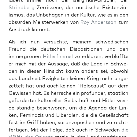
lau­ert immer noch der Berg­man-Grüb­ler, der
Strind­berg
-Zer­ris­se­ne, der nor­di­sche Exis­ten­zia­
lis­mus, das Unbe­ha­gen in der Kul­tur, wie es in den
absur­den Meis­ter­wer­ken von
Roy Anders­son
zum
Aus­druck kommt.
Als ich nun ver­such­te, mei­nem schwe­di­schen
Freund die deut­schen Dis­po­si­tio­nen und den
immer­grü­nen
Hit­ler­fim­mel
zu erklä­ren, ver­blüff­te
er mich mit der Aus­sa­ge, daß die Lage in Schwe­
den in die­ser Hin­sicht kaum anders sei, obwohl
das Land seit Ewig­kei­ten kei­nen Krieg mehr ange­
zet­telt hat und auch kei­nen “Holo­caust” auf dem
Gewis­sen hat. Es herr­sche ein pro­fun­der, staat­lich
geför­der­ter kul­tu­rel­ler Selbst­haß, und Hit­ler wer­
de stän­dig beschwo­ren, um die Agen­da der Lin­
ken, Femi­na­zis und Libe­ra­len, die die Gesell­schaft
fest im Griff haben, vor­an­zu­pu­shen und zu recht­
fer­ti­gen. Mit der Fol­ge, daß auch in Schwe­den
die