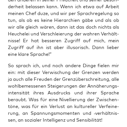
der­heit belas­sen kann. Wenn ich etwa auf Arbeit
mei­nen Chef duze, und wir per Sprach­re­ge­lung so
tun, als ob es kei­ne Hier­ar­chien gäbe und als ob
wir alle gleich wären, dann ist das doch nichts als
Heu­che­lei und Ver­schleie­rung der wah­ren Ver­hält­
nis­se! Er hat bes­se­ren Zugriff auf mich, mein
Zugriff auf ihn ist aber illu­so­risch. Dann lie­ber
eine kla­re Sprache!”
So sprach ich, und noch ande­re Din­ge fie­len mir
ein: mit die­ser Ver­wi­schung der Gren­zen wer­den
ja auch alle Freu­den der Grenz­über­schrei­tung, alle
wohl­be­mes­se­nen Stei­ge­run­gen der Annä­he­rungs­
in­ten­si­tät ihres Aus­drucks und ihrer Spra­che
beraubt. Was für eine Nivel­lie­rung der Zwi­schen­
tö­ne, was für ein Ver­lust an kul­tu­rel­ler Ver­fei­ne­
rung, an Span­nungs­mo­men­ten und ‑ver­hält­nis­
sen, an sozia­ler Intel­li­genz und Sensibilität!