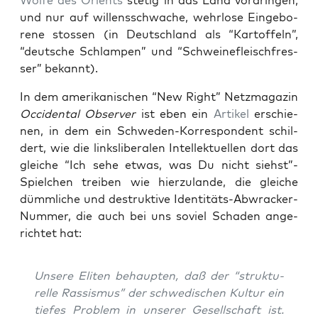
Wöl­fe des Ori­ents
ste­tig in das Land vor­drin­gen,
und nur auf wil­lens­schwa­che, wehr­lo­se Ein­ge­bo­
re­ne stos­sen (in Deutsch­land als “Kar­tof­feln”,
“deut­sche Schlam­pen” und “Schwei­ne­fleisch­fres­
ser” bekannt).
In dem ame­ri­ka­ni­schen “New Right” Netz­ma­ga­zin
Occi­den­tal Obser­ver
ist eben ein
Arti­kel
erschie­
nen, in dem ein Schwe­den-Kor­re­spon­dent schil­
dert, wie die links­li­be­ra­len Intel­lek­tu­el­len dort das
glei­che “Ich sehe etwas, was Du nicht siehst”-
Spielchen trei­ben wie hier­zu­lan­de, die glei­che
dümm­li­che und destruk­ti­ve Iden­ti­täts-Abwra­cker-
Num­mer, die auch bei uns soviel Scha­den ange­
rich­tet hat:
Unse­re Eli­ten behaup­ten, daß der “struk­tu­
rel­le Ras­sis­mus” der schwe­di­schen Kul­tur ein
tie­fes Pro­blem in unse­rer Gesell­schaft ist.