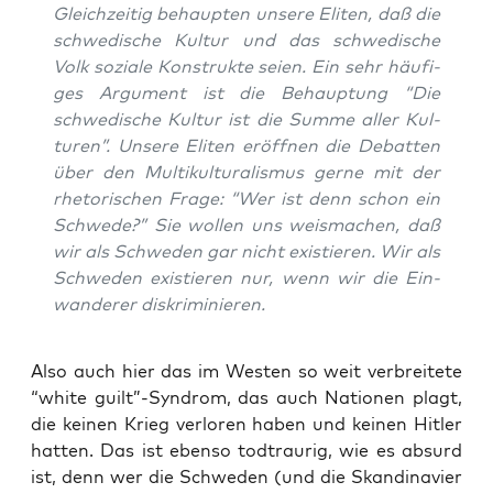
Gleich­zei­tig behaup­ten unse­re Eli­ten, daß die
schwe­di­sche Kul­tur und das schwe­di­sche
Volk sozia­le Kon­struk­te sei­en. Ein sehr häu­fi­
ges Argu­ment ist die Behaup­tung “Die
schwe­di­sche Kul­tur ist die Sum­me aller Kul­
tu­ren”. Unse­re Eli­ten eröff­nen die Debat­ten
über den Mul­ti­kul­tu­ra­lis­mus ger­ne mit der
rhe­to­ri­schen Fra­ge: “Wer ist denn schon ein
Schwe­de?” Sie wol­len uns weis­ma­chen, daß
wir als Schwe­den gar nicht exis­tie­ren. Wir als
Schwe­den exis­tie­ren nur, wenn wir die Ein­
wan­de­rer diskriminieren.
Also auch hier das im Wes­ten so weit ver­brei­te­te
“white guilt”-Syndrom, das auch Natio­nen plagt,
die kei­nen Krieg ver­lo­ren haben und kei­nen Hit­ler
hat­ten. Das ist eben­so tod­trau­rig, wie es absurd
ist, denn wer die Schwe­den (und die Skan­di­na­vi­er