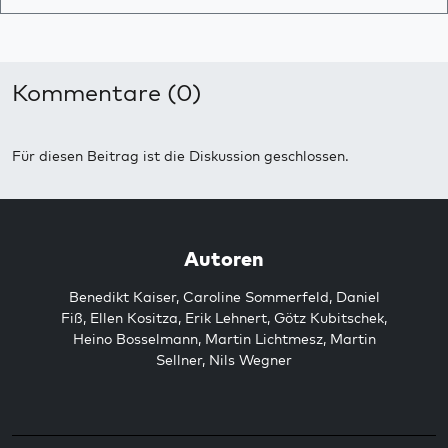
Kommentare (0)
Für diesen Beitrag ist die Diskussion geschlossen.
Autoren
Benedikt Kaiser
,
Caroline Sommerfeld
,
Daniel
Fiß
,
Ellen Kositza
,
Erik Lehnert
,
Götz Kubitschek
,
Heino Bosselmann
,
Martin Lichtmesz
,
Martin
Sellner
,
Nils Wegner