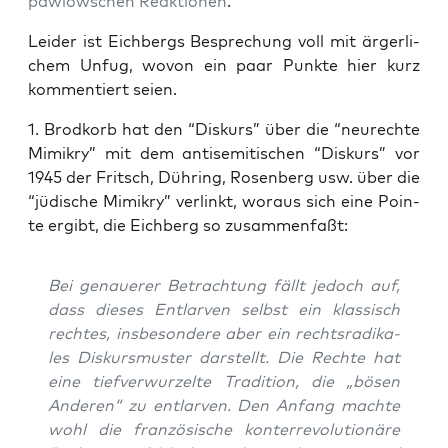
paw­low­schen Reak­tio­nen
.
Lei­der ist Eich­bergs Bespre­chung voll mit ärger­li­
chem Unfug, wovon ein paar Punk­te hier kurz
kom­men­tiert seien.
1. Brod­korb hat den “Dis­kurs” über die “neu­rech­te
Mimi­kry” mit dem anti­se­mi­ti­schen “Dis­kurs” vor
1945 der Frit­sch, Düh­ring, Rosen­berg usw. über die
“jüdi­sche Mimi­kry” ver­linkt, wor­aus sich eine Poin­
te ergibt, die Eich­berg so zusammenfaßt:
Bei genaue­rer Betrach­tung fällt jedoch auf,
dass die­ses Ent­lar­ven selbst ein klas­sisch
rech­tes, ins­be­son­de­re aber ein rechts­ra­di­ka­
les Dis­kurs­mus­ter dar­stellt. Die Rech­te hat
eine tief­ver­wur­zel­te Tra­di­ti­on, die „bösen
Ande­ren“ zu ent­lar­ven. Den Anfang mach­te
wohl die fran­zö­si­sche kon­ter­re­vo­lu­tio­nä­re