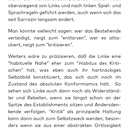
über­wie­gend von Links und nach lin­ken Spiel- und
Sprach­re­geln geführt wer­den, auch wenn sich das
seit Sar­ra­zin lang­sam ändert.
Man könn­te viel­leicht sagen: wer das Bestehen­de
ver­tei­digt, neigt zum “ent­lar­ven”, wer es atta­
ckiert, neigt zum “kri­ti­sie­ren”.
Wei­ters wäre zu prä­zi­sie­ren, daß die Lin­ke eine
“habi­tu­el­le Nähe” eher zum “
Habi­tus
des Kri­ti­
schen” hat, was eben auch ihr hart­nä­cki­ges
Selbst­bild kon­sti­tu­iert, das sich auch noch im
Zustand des abso­lu­ten Kon­for­mis­mus hält. So
sehen sich Lin­ke auch dann noch als Wider­ständ­
ler und Rebel­len, wenn sie längst schon an der
Spit­ze des Estab­lish­ments sit­zen und Anders­den­
ken­de ver­fol­gen. “Kri­tik” als prin­zi­pi­el­le Hal­tung
kann dann auch zum Selbst­zweck wer­den, beson­
ders wenn sie aus einer abs­trak­ten Ort­lo­sig­keit