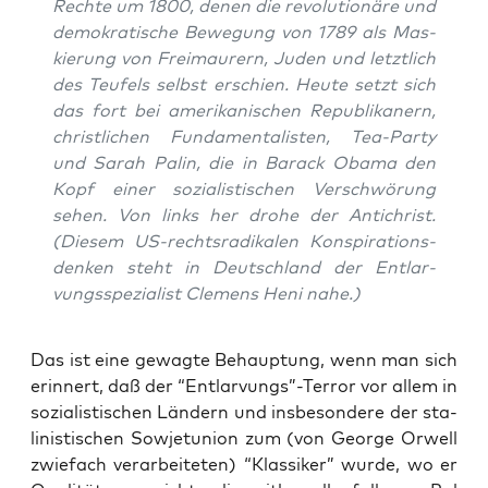
Rech­te um 1800, denen die revo­lu­tio­nä­re und
demo­kra­ti­sche Bewe­gung von 1789 als Mas­
kie­rung von Frei­mau­rern, Juden und letzt­lich
des Teu­fels selbst erschien. Heu­te setzt sich
das fort bei ame­ri­ka­ni­schen Repu­bli­ka­nern,
christ­li­chen Fun­da­men­ta­lis­ten, Tea-Par­ty
und Sarah Palin, die in Barack Oba­ma den
Kopf einer sozia­lis­ti­schen Ver­schwö­rung
sehen. Von links her dro­he der Anti­christ.
(Die­sem US-rechts­ra­di­ka­len Kon­spi­ra­ti­ons­
den­ken steht in Deutsch­land der Ent­lar­
vungs­spe­zia­list Cle­mens Heni nahe.)
Das ist eine gewag­te Behaup­tung, wenn man sich
erin­nert, daß der “Entlarvungs”-Terror vor allem in
sozia­lis­ti­schen Län­dern und ins­be­son­de­re der sta­
li­nis­ti­schen Sowjet­uni­on zum (von Geor­ge Orwell
zwie­fach ver­ar­bei­te­ten) “Klas­si­ker” wur­de, wo er