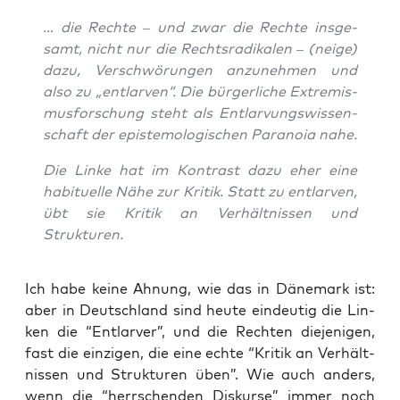
… die Rech­te – und zwar die Rech­te ins­ge­
samt, nicht nur die Rechts­ra­di­ka­len – (nei­ge)
dazu, Ver­schwö­run­gen anzu­neh­men und
also zu „ent­lar­ven“. Die bür­ger­li­che Extre­mis­
mus­for­schung steht als Ent­lar­vungs­wis­sen­
schaft der epis­te­mo­lo­gi­schen Para­noia nahe.
Die Lin­ke hat im Kon­trast dazu eher eine
habi­tu­el­le Nähe zur Kri­tik. Statt zu ent­lar­ven,
übt sie Kri­tik an Ver­hält­nis­sen und
Strukturen.
Ich habe kei­ne Ahnung, wie das in Däne­mark ist:
aber in Deutsch­land sind heu­te ein­deu­tig die Lin­
ken die “Ent­lar­ver”, und die Rech­ten die­je­ni­gen,
fast die ein­zi­gen, die eine ech­te “Kri­tik an Ver­hält­
nis­sen und Struk­tu­ren üben”. Wie auch anders,
wenn die “herr­schen­den Dis­kur­se” immer noch