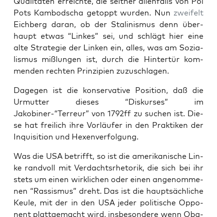
Qua­li­tä­ten erreich­te, die seit­her allen­falls von Pol
Pots Kam­bo­dscha getoppt wur­den. Nun
zwei­felt
Eich­berg dar­an, ob der Sta­li­nis­mus denn über­
haupt etwas “Lin­kes” sei, und schlägt hier eine
alte Stra­te­gie der Lin­ken ein, alles, was am Sozia­
lis­mus miß­lun­gen ist, durch die Hin­ter­tür kom­
men­den rech­ten Prin­zi­pi­en zuzuschlagen.
Dage­gen ist die kon­ser­va­ti­ve Posi­ti­on, daß die
Urmut­ter die­ses “Dis­kur­ses” im
Jakobiner-“Terreur” von 1792ff zu suchen ist. Die­
se hat frei­lich ihre Vor­läu­fer in den Prak­ti­ken der
Inqui­si­ti­on und Hexenverfolgung.
Was die USA betrifft, so ist die ame­ri­ka­ni­sche Lin­
ke rand­voll mit Ver­dachts­rhe­to­rik, die sich bei ihr
stets um einen wirk­li­chen oder einen ange­nom­me­
nen “Ras­sis­mus” dreht. Das ist die haupt­säch­li­che
Keu­le, mit der in den USA jeder poli­ti­sche Oppo­
nent platt­ge­macht wird, ins­be­son­de­re wenn Oba­