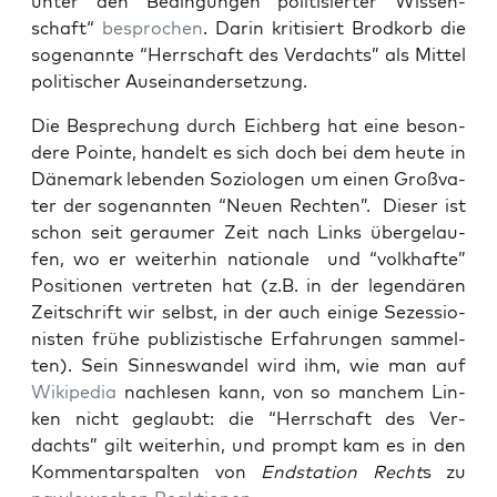
unter den Bedin­gun­gen poli­ti­sier­ter Wis­sen­
schaft“
bespro­chen
. Dar­in kri­ti­siert Brod­korb die
soge­nann­te “Herr­schaft des Ver­dachts” als Mit­tel
poli­ti­scher Auseinandersetzung.
Die Bespre­chung durch Eich­berg hat eine beson­
de­re Poin­te, han­delt es sich doch bei dem heu­te in
Däne­mark leben­den Sozio­lo­gen um einen Groß­va­
ter der soge­nann­ten “Neu­en Rech­ten”. Die­ser ist
schon seit gerau­mer Zeit nach Links über­ge­lau­
fen, wo er wei­ter­hin natio­na­le und “volk­haf­te”
Posi­tio­nen ver­tre­ten hat (z.B. in der legen­dä­ren
Zeit­schrift wir selbst, in der auch eini­ge Sezes­sio­
nis­ten frü­he publi­zis­ti­sche Erfah­run­gen sam­mel­
ten). Sein Sin­nes­wan­del wird ihm, wie man auf
Wiki­pe­dia
nach­le­sen kann, von so man­chem Lin­
ken nicht geglaubt: die “Herr­schaft des Ver­
dachts” gilt wei­ter­hin, und prompt kam es in den
Kom­men­tar­spal­ten von
End­sta­ti­on Recht
s zu