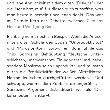
und jene Ähn­lich­keit mit dem alten “Dis­kurs” über
die Juden hat, muß für die­sen auch zutref­fen, was
man heu­te all­ge­mein über jenen denkt. Das war
im Grun­de Kern der Debat­te zwi­schen
Cle­mens
Heni und Wolf­gang Benz.
Eich­berg nennt noch ein Bei­spiel: Wenn die Anti­se­
mi­ten alter Schu­le den Juden “Unpro­duk­ti­vi­tät”
und “Para­si­ten­tum” vor­war­fen, dann ähn­le das
Thi­lo Sar­ra­zins Behaup­tung “deut­sche Unter­
schich­ten, uner­wünsch­te Ein­wan­de­rer und ins­be­
son­de­re Mos­lems sei­en unpro­duk­tiv und müss­ten
durch die Pro­duk­ti­vi­tät der wei­ßen Mit­tel­klas­se-
Nor­mal­deut­schen durch­ge­füt­tert wer­den.” Und
schwupp, wie mit dem Zau­ber­stab ange­rührt, ist
Sar­ra­zins Argu­ment dis­kre­di­tiert, weil als “Dis­
kurs­mus­ter” – entlarvt.