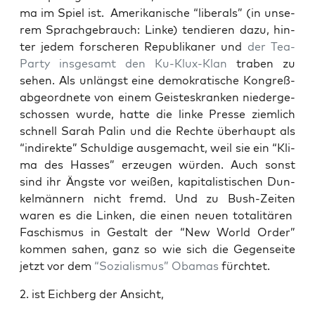
ma im Spiel ist. Ame­ri­ka­ni­sche “libe­rals” (in unse­
rem Sprach­ge­brauch: Lin­ke) ten­die­ren dazu, hin­
ter jedem for­sche­ren Repu­bli­ka­ner und
der Tea-
Par­ty ins­ge­samt den Ku-Klux-Klan
tra­ben zu
sehen. Als unlängst eine demo­kra­ti­sche Kon­greß­
ab­ge­ord­ne­te von einem Geis­tes­kran­ken nie­der­ge­
schos­sen wur­de, hat­te die lin­ke Pres­se ziem­lich
schnell Sarah Palin und die Rech­te über­haupt als
“indi­rek­te” Schul­di­ge aus­ge­macht, weil sie ein “Kli­
ma des Has­ses” erzeu­gen wür­den. Auch sonst
sind ihr Ängs­te vor wei­ßen, kapi­ta­lis­ti­schen Dun­
kel­män­nern nicht fremd. Und zu Bush-Zei­ten
waren es die Lin­ken, die einen neu­en tota­li­tä­ren
Faschis­mus in Gestalt der “New World Order”
kom­men sahen, ganz so wie sich die Gegen­sei­te
jetzt vor dem
“Sozia­lis­mus” Oba­mas
fürchtet.
2. ist Eich­berg der Ansicht,