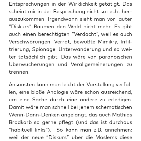
Ent­spre­chun­gen in der Wirk­lich­keit getä­tigt. Das
scheint mir in der Bespre­chung nicht so recht her­
aus­zu­kom­men. Irgend­wann sieht man vor lau­ter
“Diskurs”-Bäumen den Wald nicht mehr. Es gibt
auch einen berech­tig­ten “Ver­dacht”, weil es auch
Ver­schwö­run­gen, Ver­rat, bewuß­te Mimi­kry, Infil­
trie­rung, Spio­na­ge, Unter­wan­de­rung und so wei­
ter tat­säch­lich gibt. Das wäre von para­noi­schen
Über­wu­che­run­gen und Ver­all­ge­mei­ne­run­gen zu
trennen.
Ansons­ten kann man leicht der Vor­stel­lung ver­fal­
len, eine blo­ße Ana­lo­gie wäre schon aus­rei­chend,
um eine Sache durch eine ande­re zu erle­di­gen.
Damit wäre man schnell bei jenem sche­ma­ti­schen
Wenn-Dann-Den­ken ange­langt, das auch Mathi­as
Brod­korb so ger­ne pflegt (und das ist durch­aus
“habi­tu­ell links”). So kann man z.B. anneh­men:
weil der neue “Dis­kurs” über die Mos­lems die­se