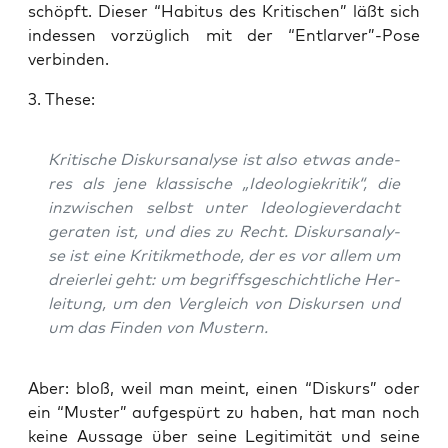
schöpft. Die­ser “Habi­tus des Kri­ti­schen” läßt sich
indes­sen vor­züg­lich mit der “Entlarver”-Pose
verbinden.
3. The­se:
Kri­ti­sche Dis­kurs­ana­ly­se ist also etwas ande­
res als jene klas­si­sche „Ideo­lo­gie­kri­tik“, die
inzwi­schen selbst unter Ideo­lo­gie­ver­dacht
gera­ten ist, und dies zu Recht. Dis­kurs­ana­ly­
se ist eine Kri­tik­me­tho­de, der es vor allem um
drei­er­lei geht: um begriffs­ge­schicht­li­che Her­
lei­tung, um den Ver­gleich von Dis­kur­sen und
um das Fin­den von Mustern.
Aber: bloß, weil man meint, einen “Dis­kurs” oder
ein “Mus­ter” auf­ge­spürt zu haben, hat man noch
kei­ne Aus­sa­ge über sei­ne Legi­ti­mi­tät und sei­ne