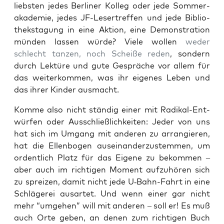
liebs­ten jedes Ber­li­ner Kol­leg oder jede Som­mer­
aka­de­mie, jedes JF-Leser­tref­fen und jede Biblio­
theks­ta­gung in eine Akti­on, eine Demons­tra­ti­on
mün­den las­sen wür­de? Vie­le wol­len
weder
schlecht tan­zen, noch Schei­ße reden
, son­dern
durch Lek­tü­re und gute Gesprä­che vor allem für
das wei­ter­kom­men, was ihr eige­nes Leben und
das ihrer Kin­der ausmacht.
Kom­me also nicht stän­dig einer mit Radi­kal-Ent­
wür­fen oder Aus­schließ­lich­kei­ten: Jeder von uns
hat sich im Umgang mit ande­ren zu arran­gie­ren,
hat die Ellen­bo­gen aus­ein­an­der­zu­stem­men, um
ordent­lich Platz für das Eige­ne zu bekom­men –
aber auch im rich­ti­gen Moment auf­zu­hö­ren sich
zu sprei­zen, damit nicht jede U‑Bahn-Fahrt in eine
Schlä­ge­rei aus­ar­tet. Und wenn einer gar nicht
mehr “umge­hen” will mit ande­ren – soll er! Es muß
auch Orte geben, an denen zum rich­ti­gen Buch