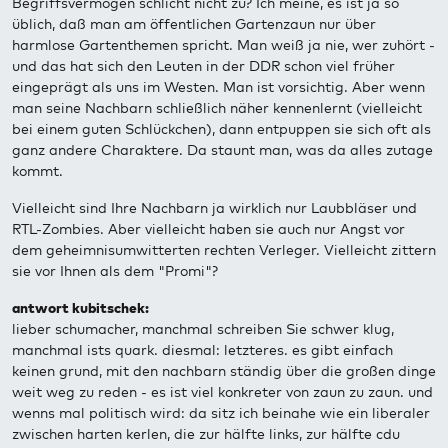
Begriffsvermögen schlicht nicht zu? Ich meine, es ist ja so
üblich, daß man am öffentlichen Gartenzaun nur über
harmlose Gartenthemen spricht. Man weiß ja nie, wer zuhört -
und das hat sich den Leuten in der DDR schon viel früher
eingeprägt als uns im Westen. Man ist vorsichtig. Aber wenn
man seine Nachbarn schließlich näher kennenlernt (vielleicht
bei einem guten Schlückchen), dann entpuppen sie sich oft als
ganz andere Charaktere. Da staunt man, was da alles zutage
kommt.
Vielleicht sind Ihre Nachbarn ja wirklich nur Laubbläser und
RTL-Zombies. Aber vielleicht haben sie auch nur Angst vor
dem geheimnisumwitterten rechten Verleger. Vielleicht zittern
sie vor Ihnen als dem "Promi"?
antwort kubitschek:
lieber schumacher, manchmal schreiben Sie schwer klug,
manchmal ists quark. diesmal: letzteres. es gibt einfach
keinen grund, mit den nachbarn ständig über die großen dinge
weit weg zu reden - es ist viel konkreter von zaun zu zaun. und
wenns mal politisch wird: da sitz ich beinahe wie ein liberaler
zwischen harten kerlen, die zur hälfte links, zur hälfte cdu