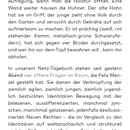
Auf­re­gung, wenn man die Holz­tür öff­net. Eine
Wand wei­ter hau­sen die Hüh­ner. Der alte Hahn
hat sie im Griff, der jun­ge zieht ohne Volk durch
den Gar­ten und ver­sucht durch Gekrä­he auf sich
auf­merk­sam zu machen. Er ist präch­tig (weiß, rot
ste­hen­der Kamm, metal­lisch-grü­ne Schwanz­fe­
dern), hat sich gegen vier Brü­der durch­ge­setzt,
und wer ihn vor dem Topf bewah­ren will , kann ihn
abholen.
In unse­rem Netz-Tage­buch ste­hen seit ges­tern
Abend
vier offe­ne Fra­gen im Raum
, die Felix Men­
zel gestellt hat. Sie die­nen der Ver­knüp­fung der
ziem­lich agi­len, ziem­lich jun­gen, ziem­lich jugend­
lich bestück­ten Iden­ti­tä­ren Bewe­gung mit der
bele­se­nen, aus­dif­fe­ren­zier­ten, manch­mal zyni­
schen, manch­mal gelas­se­nen, jeden­falls des­il­lu­sio­
nier­ten Neu­en Rech­ten – die im Ver­gleich zu den
Iden­ti­tä­ren auf welt­an­schau­lich und struk­tu­rell