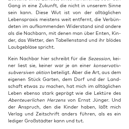
Gang in eine Zukunft, die nicht in unse­rem Sin­ne
sein kann. Die­se Wut ist von der all­täg­li­chen
Lebens­pra­xis meis­tens weit ent­fernt, die Ver­bün­
de­ten im auf­kom­men­den Wider­stand sind ande­re
als die Nach­barn, mit denen man über Enten, Kin­
der, das Wet­ter, den Tabel­len­stand und ihr blö­des
Laub­ge­blä­se spricht.
Kein Nach­bar hier schreibt für die
Sezes­si­on
, kei­
ner liest sie, kei­ner war je an einer
kon­ser­va­tiv-
sub­ver­si­ven akti­on
betei­ligt. Aber die Art, aus dem
eige­nen Stück Gar­ten, dem Dorf und der Land­
schaft etwas zu machen, hat mich im all­täg­li­chen
Leben eben­so stark geprägt wie die Lek­tü­re des
Aben­teu­er­li­chen Her­zens
von Ernst Jün­ger. Und
der Anspruch, den die Kin­der haben, läßt mich
Ver­lag und Zeit­schrift anders füh­ren, als es ein
ledi­ger Groß­städ­ter kann und tut.