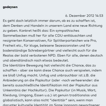
godeysen
6. Dezember 2012 14:53
Es geht doch letztlich immer darum, ob es zu schaffen ist,
dem Denken und Handeln in unserem Land eine neue Richtung
zu geben. Konkret heißt das: Ein sympathisches
Sammelbecken muß her für alle CDU-enttäuschten und
resignierten Konservativen, für Splitterparteichen wie Pro,
Freiheit etc., für kluge, belesene Sezessionisten und für
bodenständige Schrebergärtner und vielleicht auch für die
Realos der bald verbotenen NPD. Eben für alle, denen deutsch
und abendländisch noch etwas bedeutet.
Die Identitäre Bewegung hat vielleicht die Chance, das zu
schaffen - aber sie kann diese Chance auch verspielen, indem
sie bloß Unfug macht. Unfug und unbrauchbar ist z.B. die
Anbiederung an die Popkultur (oder -noch verheerender: die
bereits ausschließliche Identifikation mit der Popkultur aus
Unkenntnis der Hochkultur). Die Popkultur (in Musik, Wort,
Kleidung, Umgang, Essen u.a.) ist genuin traditionslos und
globalistisch, kann also nicht "identitär" sein, wenn man
darunter kulturelle Identität im Sinne langsam gewachsener