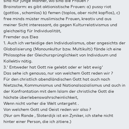
sind nur junge Männer, wo sind die Frauen ?
Brainstorm: es gibt aktionistische Frauen: a) pussy riot
(gottlos , schamlos) b) femen (toplos, aber nicht kopflos), c)
free minds müster muslimische Frauen, kreativ und aus
meiner Sicht interessant, da gegen Kulturrelativismus und
gleichzeitig für Individualität,
Fremder aus Elea
1. Auch ich verteidige den Individualismus, aber angesichts der
Globalisierung (Monounkultur bzw. Multikulti) fände ich eine
Philosophie der Gleichursprünglichkeit von Individuum und
Kollektiv nötig.
3.' Entweder hat Gott nie gelebt oder er lebt ewig'
Das sehe ich genauso, nur von welchem Gott reden wir ?
Für den christlich abendländischen Gott hat auch nach
Nietzsche, Kommunismus und Nationalsozialismus und auch in
der Konfrontation mit dem Islam der christliche Gott die
höchste überlebenswahrscheinlichkeit,
Wenn nicht vorher die Welt untergeht .
Von welchem Gott und Geist reden wir also ?
(Nur am Rande , Sloterdijk ist ein Zyniker, ich stehe nicht
hinter einer Person, die ich zitiere.)