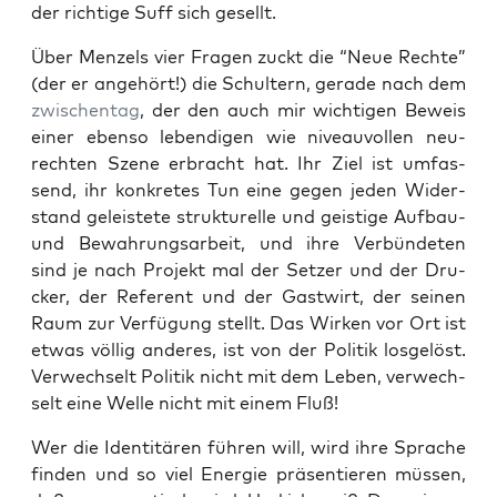
der rich­ti­ge Suff sich gesellt.
Über Men­zels vier Fra­gen zuckt die “Neue Rech­te”
(der er ange­hört!) die Schul­tern, gera­de nach dem
zwi­schen­tag
, der den auch mir wich­ti­gen Beweis
einer eben­so leben­di­gen wie niveau­vol­len neu­
rech­ten Sze­ne erbracht hat. Ihr Ziel ist umfas­
send, ihr kon­kre­tes Tun eine gegen jeden Wider­
stand geleis­te­te struk­tu­rel­le und geis­ti­ge Auf­bau-
und Bewah­rungs­ar­beit, und ihre Ver­bün­de­ten
sind je nach Pro­jekt mal der Set­zer und der Dru­
cker, der Refe­rent und der Gast­wirt, der sei­nen
Raum zur Ver­fü­gung stellt. Das Wir­ken vor Ort ist
etwas völ­lig ande­res, ist von der Poli­tik los­ge­löst.
Ver­wech­selt Poli­tik nicht mit dem Leben, ver­wech­
selt eine Wel­le nicht mit einem Fluß!
Wer die Iden­ti­tä­ren füh­ren will, wird ihre Spra­che
fin­den und so viel Ener­gie prä­sen­tie­ren müs­sen,