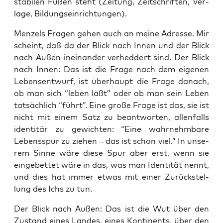
sta­bi­len Füßen steht (Zei­tung, Zeit­schrif­ten, Ver­
la­ge, Bildungseinrichtungen).
Men­zels Fra­gen gehen auch an mei­ne Adres­se. Mir
scheint, daß da der Blick nach Innen und der Blick
nach Außen inein­an­der ver­hed­dert sind. Der Blick
nach Innen: Das ist die Fra­ge nach dem eige­nen
Lebens­ent­wurf, ist über­haupt die Fra­ge danach,
ob man sich “leben läßt” oder ob man sein Leben
tat­säch­lich “führt”. Eine gro­ße Fra­ge ist das, sie ist
nicht mit einem Satz zu beant­wor­ten, allen­falls
iden­ti­tär zu gewich­ten: “Eine wahr­nehm­ba­re
Lebens­spur zu zie­hen – das ist schon viel.” In unse­
rem Sin­ne wäre die­se Spur aber erst, wenn sie
ein­ge­bet­tet wäre in das, was man Iden­ti­tät nennt,
und dies hat immer etwas mit einer Zurück­stel­
lung des Ichs zu tun.
Der Blick nach Außen: Das ist die Wut über den
Zustand eines Lan­des, eines Kon­ti­nents, über den