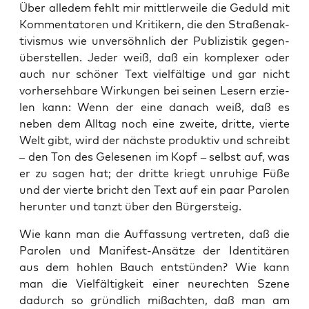
Über alle­dem fehlt mir mitt­ler­wei­le die Geduld mit
Kom­men­ta­to­ren und Kri­ti­kern, die den Stra­ßen­ak­
ti­vis­mus wie unver­söhn­lich der Publi­zis­tik gegen­
über­stel­len. Jeder weiß, daß ein kom­ple­xer oder
auch nur schö­ner Text viel­fäl­ti­ge und gar nicht
vor­her­seh­ba­re Wir­kun­gen bei sei­nen Lesern erzie­
len kann: Wenn der eine danach weiß, daß es
neben dem All­tag noch eine zwei­te, drit­te, vier­te
Welt gibt, wird der nächs­te pro­duk­tiv und schreibt
– den Ton des Gele­se­nen im Kopf – selbst auf, was
er zu sagen hat; der drit­te kriegt unru­hi­ge Füße
und der vier­te bricht den Text auf ein paar Paro­len
her­un­ter und tanzt über den Bürgersteig.
Wie kann man die Auf­fas­sung ver­tre­ten, daß die
Paro­len und Mani­fest-Ansät­ze der Iden­ti­tä­ren
aus dem hoh­len Bauch ent­stün­den? Wie kann
man die Viel­fäl­tig­keit einer neu­rech­ten Sze­ne
dadurch so gründ­lich miß­ach­ten, daß man am