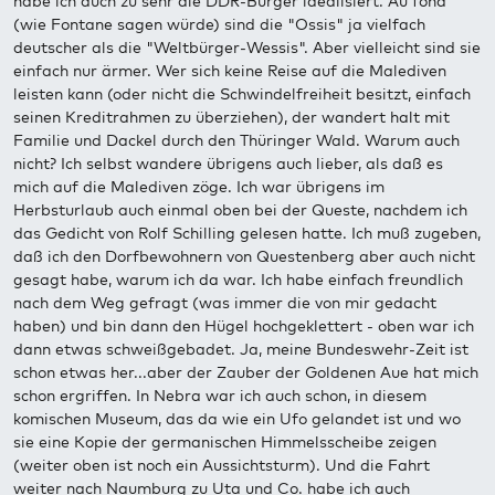
habe ich auch zu sehr die DDR-Bürger idealisiert. Au fond
(wie Fontane sagen würde) sind die "Ossis" ja vielfach
deutscher als die "Weltbürger-Wessis". Aber vielleicht sind sie
einfach nur ärmer. Wer sich keine Reise auf die Malediven
leisten kann (oder nicht die Schwindelfreiheit besitzt, einfach
seinen Kreditrahmen zu überziehen), der wandert halt mit
Familie und Dackel durch den Thüringer Wald. Warum auch
nicht? Ich selbst wandere übrigens auch lieber, als daß es
mich auf die Malediven zöge. Ich war übrigens im
Herbsturlaub auch einmal oben bei der Queste, nachdem ich
das Gedicht von Rolf Schilling gelesen hatte. Ich muß zugeben,
daß ich den Dorfbewohnern von Questenberg aber auch nicht
gesagt habe, warum ich da war. Ich habe einfach freundlich
nach dem Weg gefragt (was immer die von mir gedacht
haben) und bin dann den Hügel hochgeklettert - oben war ich
dann etwas schweißgebadet. Ja, meine Bundeswehr-Zeit ist
schon etwas her...aber der Zauber der Goldenen Aue hat mich
schon ergriffen. In Nebra war ich auch schon, in diesem
komischen Museum, das da wie ein Ufo gelandet ist und wo
sie eine Kopie der germanischen Himmelsscheibe zeigen
(weiter oben ist noch ein Aussichtsturm). Und die Fahrt
weiter nach Naumburg zu Uta und Co. habe ich auch