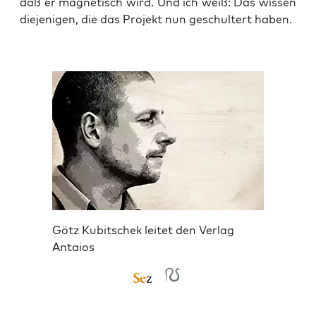
daß er magne­tisch wird. Und ich weiß: Das wis­sen
die­je­ni­gen, die das Pro­jekt nun geschul­tert haben.
Götz Kubitschek leitet den Verlag
Antaios