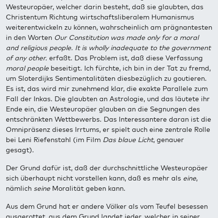
Westeuropäer, welcher darin besteht, daß sie glaubten, das
Christentum Richtung wirtschaftsliberalem Humanismus
weiterentwickeln zu können, wahrscheinlich am prägnantesten
in den Worten
Our Constitution was made only for a moral
and religious people. It is wholly inadequate to the government
of any other.
erfaßt. Das Problem ist, daß diese Verfassung
moral people
beseitigt. Ich fürchte, ich bin in der Tat zu fremd,
um Sloterdijks Sentimentalitäten diesbezüglich zu goutieren.
Es ist, das wird mir zunehmend klar, die exakte Parallele zum
Fall der Inkas. Die glaubten an Astrologie, und das läutete ihr
Ende ein, die Westeuropäer glauben an die Segnungen des
entschränkten Wettbewerbs. Das Interessantere daran ist die
Omnipräsenz dieses Irrtums, er spielt auch eine zentrale Rolle
bei Leni Riefenstahl (im Film
Das blaue Licht
, genauer
gesagt).
Der Grund dafür ist, daß der durchschnittliche Westeuropäer
sich überhaupt nicht vorstellen kann, daß es mehr als
eine
,
nämlich
seine
Moralität geben kann.
Aus dem Grund hat er andere Völker als vom Teufel besessen
ausgerottet, aus dem Grund landet jeder, welcher in seiner