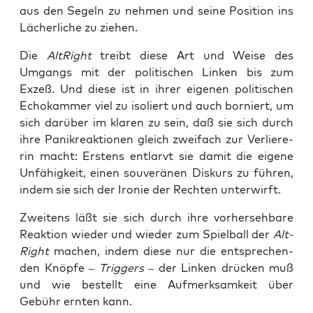
aus den Segeln zu neh­men und sei­ne Posi­ti­on ins
Lächer­li­che zu ziehen.
Die
Alt­Right
treibt die­se Art und Wei­se des
Umgangs mit der poli­ti­schen Lin­ken bis zum
Exzeß. Und die­se ist in ihrer eige­nen poli­ti­schen
Echo­kam­mer viel zu iso­liert und auch bor­niert, um
sich dar­über im kla­ren zu sein, daß sie sich durch
ihre Panik­re­ak­tio­nen gleich zwei­fach zur Ver­lie­re­
rin macht: Ers­tens ent­larvt sie damit die eige­ne
Unfä­hig­keit, einen sou­ve­rä­nen Dis­kurs zu füh­ren,
indem sie sich der Iro­nie der Rech­ten unterwirft.
Zwei­tens läßt sie sich durch ihre vor­her­seh­ba­re
Reak­ti­on wie­der und wie­der zum Spiel­ball der
Alt­
Right
machen, indem die­se nur die ent­spre­chen­
den Knöp­fe –
Trig­gers
– der Lin­ken drü­cken muß
und wie bestellt eine Auf­merk­sam­keit über
Gebühr ern­ten kann.