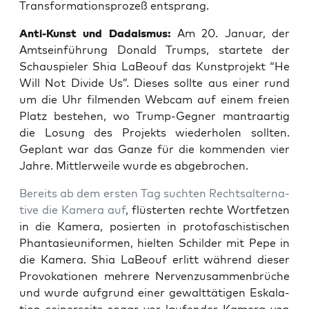
Trans­for­ma­ti­ons­pro­zeß entsprang.
Anti-Kunst und Dada­is­mus:
Am 20. Janu­ar, der
Amts­ein­füh­rung Donald Trumps, star­te­te der
Schau­spie­ler Shia LaBe­ouf das Kunst­pro­jekt “He
Will Not Divi­de Us”. Die­ses soll­te aus einer rund
um die Uhr fil­men­den Web­cam auf einem frei­en
Platz bestehen, wo Trump-Geg­ner man­tra­ar­tig
die Losung des Pro­jekts wie­der­ho­len soll­ten.
Geplant war das Gan­ze für die kom­men­den vier
Jah­re. Mitt­ler­wei­le wur­de es abgebrochen.
Bereits ab dem ers­ten Tag such­ten Rechts­al­ter­na­
ti­ve die Kame­ra auf
, flüs­ter­ten rech­te Wort­fet­zen
in die Kame­ra, posier­ten in proto­fa­schis­ti­schen
Phan­ta­sie­uni­for­men, hiel­ten Schil­der mit Pepe in
die Kame­ra. Shia LaBe­ouf erlitt wäh­rend die­ser
Pro­vo­ka­tio­nen meh­re­re Ner­ven­zu­sam­men­brü­che
und wur­de auf­grund einer gewalt­tä­ti­gen Eska­la­