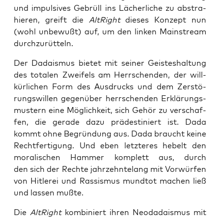
und impul­si­ves Gebrüll ins Lächer­li­che zu abs­tra­
hie­ren, greift die
Alt­Right
die­ses Kon­zept nun
(wohl unbe­wußt) auf, um den lin­ken Main­stream
durchzurütteln.
Der Dada­is­mus bie­tet mit sei­ner Geis­tes­hal­tung
des tota­len Zwei­fels am Herr­schen­den, der will­
kür­li­chen Form des Aus­drucks und dem Zer­stö­
rungs­wil­len gegen­über herr­schen­den Erklä­rungs­
mus­tern eine Mög­lich­keit, sich Gehör zu ver­schaf­
fen, die gera­de dazu prä­de­sti­niert ist. Dada
kommt ohne Begrün­dung aus. Dada braucht kei­ne
Recht­fer­ti­gung. Und eben letz­te­res hebelt den
mora­li­schen Ham­mer kom­plett aus, durch
den sich der Rech­te jahr­zehn­te­lang mit Vor­wür­fen
von Hit­le­rei und Ras­sis­mus mund­tot machen ließ
und las­sen mußte.
Die
Alt­Right
kom­bi­niert ihren Neo­da­da­is­mus mit