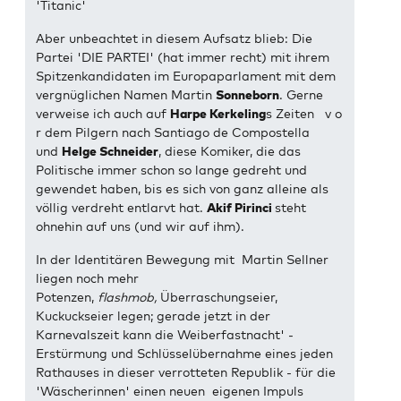
'Titanic'
Aber unbeachtet in diesem Aufsatz blieb: Die
Partei 'DIE PARTEI' (hat immer recht) mit ihrem
Spitzenkandidaten im Europaparlament mit dem
vergnüglichen Namen Martin
Sonneborn
. Gerne
verweise ich auch auf
Harpe Kerkeling
s Zeiten v o
r dem Pilgern nach Santiago de Compostella
und
Helge Schneider
, diese Komiker, die das
Politische immer schon so lange gedreht und
gewendet haben, bis es sich von ganz alleine als
völlig verdreht entlarvt hat.
Akif Pirinci
steht
ohnehin auf uns (und wir auf ihm).
In der Identitären Bewegung mit Martin Sellner
liegen noch mehr
Potenzen,
flashmob,
Überraschungseier,
Kuckuckseier legen; gerade jetzt in der
Karnevalszeit kann die Weiberfastnacht' -
Erstürmung und Schlüsselübernahme eines jeden
Rathauses in dieser verrotteten Republik - für die
'Wäscherinnen' einen neuen eigenen Impuls