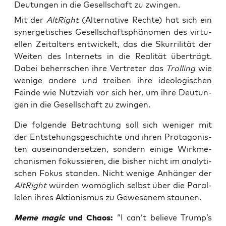
Deutungen in die Gesellschaft zu zwingen.
Mit der
Alt­Right
(Alter­na­ti­ve Rech­te) hat sich ein
syn­er­ge­ti­sches Gesell­schafts­phä­no­men des vir­tu­
el­len Zeit­al­ters ent­wi­ckelt, das die Skur­ri­li­tät der
Wei­ten des Inter­nets in die Rea­li­tät über­trägt.
Dabei beherr­schen ihre Ver­tre­ter das
Trol­ling
wie
weni­ge ande­re und trei­ben ihre ideo­lo­gi­schen
Fein­de wie Nutz­vieh vor sich her, um ihre Deu­tun­
gen in die Gesell­schaft zu zwingen.
Die fol­gen­de Betrach­tung soll sich weni­ger mit
der Ent­ste­hungs­ge­schich­te und ihren Prot­ago­nis­
ten aus­ein­an­der­set­zen, son­dern eini­ge Wirk­me­
cha­nis­men fokus­sie­ren, die bis­her nicht im ana­ly­ti­
schen Fokus stan­den. Nicht weni­ge Anhän­ger der
Alt­Right
wür­den womög­lich selbst über die Par­al­
le­len ihres Aktio­nis­mus zu Gewe­se­nem staunen.
Meme magic
und Cha­os:
“I can’t belie­ve Trump’s