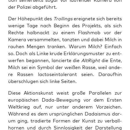
ti­on sei­ner­seits sogar vor lau­fen­der Kame­ra von
der Poli­zei abgeführt.
Der Höhe­punkt des
Trol­lings
ereig­ne­te sich bereits
weni­ge Tage nach Beginn des Pro­jekts, als sich
Rech­te halb­nackt zu einem Flash­mob vor der
Kame­ra ver­sam­mel­ten, tanz­ten und dabei Milch in
rau­hen Men­gen tran­ken. War­um Milch? Ein­fach
so. Doch als Lin­ke kru­de Erklä­rungs­mus­ter zu ent­
wer­fen began­nen, lan­cier­te die
Alt­Right
die Ente,
Milch sei ein Sym­bol der wei­ßen Ras­se, weil ande­
re Ras­sen lac­to­se­into­le­rant sei­en. Dar­auf­hin
über­schlu­gen sich lin­ke Seiten.
Die­se Akti­ons­kunst weist gro­ße Par­al­le­len zur
euro­päi­schen Dada-Bewe­gung vor dem Ers­ten
Welt­krieg auf, nur unter ande­rem Vor­zei­chen.
Wäh­rend es dem ursprüng­li­chen Dada­is­mus dar­
um ging, tra­dier­te For­men der Kunst zu ver­ball­
hor­nen und durch Sinn­lo­sig­keit der Dar­stel­lung