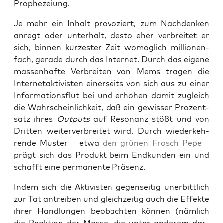
Prophezeiung.
Je mehr ein Inhalt pro­vo­ziert, zum Nach­den­ken
anregt oder unter­hält, des­to eher ver­brei­tet er
sich, bin­nen kür­zes­ter Zeit womög­lich mil­lio­nen­
fach, gera­de durch das Inter­net. Durch das eige­ne
mas­sen­haf­te Ver­brei­ten von Mems tra­gen die
Inter­net­ak­ti­vis­ten einer­seits von sich aus zu einer
Infor­ma­ti­ons­flut bei und erhö­hen damit zugleich
die Wahr­schein­lich­keit, daß ein gewis­ser Pro­zent­
satz ihres
Out­puts
auf Reso­nanz stößt und von
Drit­ten wei­ter­ver­brei­tet wird. Durch wie­der­keh­
ren­de Mus­ter – etwa
den grü­nen Frosch Pepe
–
prägt sich das Pro­dukt beim End­kun­den ein und
schafft eine per­ma­nen­te Präsenz.
Indem sich die Akti­vis­ten gegen­sei­tig uner­bitt­lich
zur Tat antrei­ben und gleich­zei­tig auch die Effek­te
ihrer Hand­lun­gen beob­ach­ten kön­nen (näm­lich
die Reak­ti­on der Mas­se, die unter ande­rem dar­