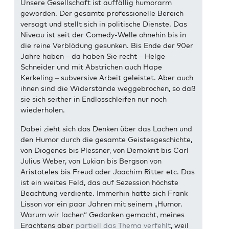
Unsere Gesellschaft ist auffällig humorarm
geworden. Der gesamte professionelle Bereich
versagt und stellt sich in politische Dienste. Das
Niveau ist seit der Comedy-Welle ohnehin bis in
die reine Verblödung gesunken. Bis Ende der 90er
Jahre haben – da haben Sie recht – Helge
Schneider und mit Abstrichen auch Hape
Kerkeling – subversive Arbeit geleistet. Aber auch
ihnen sind die Widerstände weggebrochen, so daß
sie sich seither in Endlosschleifen nur noch
wiederholen.
Dabei zieht sich das Denken über das Lachen und
den Humor durch die gesamte Geistesgeschichte,
von Diogenes bis Plessner, von Demokrit bis Carl
Julius Weber, von Lukian bis Bergson von
Aristoteles bis Freud oder Joachim Ritter etc. Das
ist ein weites Feld, das auf Sezession höchste
Beachtung verdiente. Immerhin hatte sich Frank
Lisson vor ein paar Jahren mit seinem „Humor.
Warum wir lachen“ Gedanken gemacht, meines
Erachtens aber
partiell das Thema verfehlt
, weil