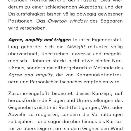
der­um zu einer schlei­chen­den Akzep­tanz und der
Dis­kurs­fä­hig­keit bis­her völ­lig abwe­gig gewe­se­ner
Posi­tio­nen. Das
Over­ton win­dow
des Sag­ba­ren
wird verschoben.
Agree, ampli­fy and trig­ger
:
In ihrer Eigen­dar­stel­
lung gebär­det sich die
Alt­Right
mit­un­ter völ­lig
über­zeich­net, über­trie­ben, exzes­siv und mega­lo­
ma­nisch. Dahin­ter steckt nicht etwa blo­ßer Nar­
ziß­mus, son­dern die alt­her­ge­brach­te Metho­de des
Agree and ampli­fy
, die von Kom­mu­ni­ka­ti­on­trai­
nern und Per­sön­lich­keits­coa­ches emp­foh­len wird.
Zusam­men­ge­faßt bedeu­tet die­ses Kon­zept, auf
her­aus­for­dern­de Fra­gen und Unter­stel­lun­gen des
Gegen­übers nicht mit Recht­fer­ti­gun­gen, Wut oder
Abwehr zu reagie­ren, son­dern die Vor­hal­tun­gen
zu beja­hen – und sogar dar­über hin­aus als Kari­ka­
tur zu über­stei­gern, um so dem Geg­ner den Wind