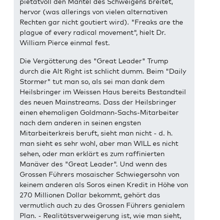
pietätvoll den Mantel des Schweigens breitet,
hervor (was allerings von vielen alternativen
Rechten gar nicht goutiert wird). "Freaks are the
plague of every radical movement", hielt Dr.
William Pierce einmal fest.
Die Vergötterung des "Great Leader" Trump
durch die Alt Right ist schlicht dumm. Beim "Daily
Stormer" tut man so, als sei man dank dem
Heilsbringer im Weissen Haus bereits Bestandteil
des neuen Mainstreams. Dass der Heilsbringer
einen ehemaligen Goldmann-Sachs-Mitarbeiter
nach dem anderen in seinen engsten
Mitarbeiterkreis beruft, sieht man nicht - d. h.
man sieht es sehr wohl, aber man WILL es nicht
sehen, oder man erklärt es zum raffinierten
Manäver des "Great Leader". Und wenn des
Grossen Führers mosaischer Schwiegersohn von
keinem anderen als Soros einen Kredit in Höhe von
270 Millionen Dollar bekommt, gehört das
vermutlich auch zu des Grossen Führers genialem
Plan. - Realitätsverweigerung ist, wie man sieht,