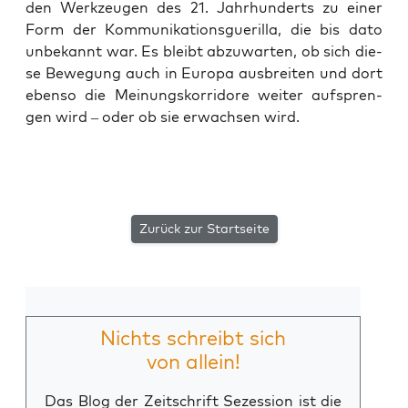
den Werk­zeu­gen des 21. Jahr­hun­derts zu einer
Form der Kom­mu­ni­ka­ti­ons­gue­ril­la, die bis dato
unbe­kannt war. Es bleibt abzu­war­ten, ob sich die­
se Bewe­gung auch in Euro­pa aus­brei­ten und dort
eben­so die Mei­nungs­kor­ri­do­re wei­ter auf­spren­
gen wird – oder ob sie erwach­sen wird.
Zurück zur Startseite
Nichts schreibt sich
von allein!
Das Blog der Zeitschrift Sezession ist die