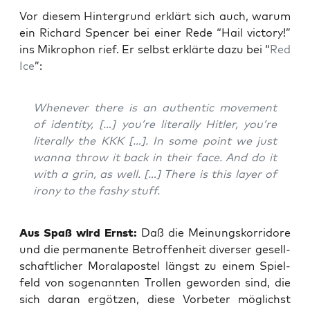
Vor die­sem Hin­ter­grund erklärt sich auch, war­um
ein Richard Spen­cer bei einer Rede “Hail vic­to­ry!”
ins Mikro­phon rief. Er selbst erklär­te dazu bei “
Red
Ice
”:
When­ever the­re is an authen­tic move­ment
of iden­ti­ty, […] you’re lite­ral­ly Hit­ler, you’re
lite­ral­ly the KKK […]. In some point we just
wan­na throw it back in their face. And do it
with a grin, as well. […] The­re is this lay­er of
iro­ny to the fas­hy stuff.
Aus Spaß wird Ernst:
Daß die Mei­nungs­kor­ri­do­re
und die per­ma­nen­te Betrof­fen­heit diver­ser gesell­
schaft­li­cher Moral­apos­tel längst zu einem Spiel­
feld von soge­nann­ten Trol­len gewor­den sind, die
sich dar­an ergöt­zen, die­se Vor­be­ter mög­lichst