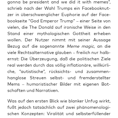
gon­na be pre­si­dent and we did it with memes”,
schrieb nach der Wahl Trumps ein Face­book­nut­
zer in über­schweng­li­cher Eupho­rie auf der Face­
book­sei­te “God Emper­or Trump” – einer Sei­te von
vie­len, die The Donald auf iro­ni­sche Wei­se in den
Stand einer mytho­lo­gi­schen Gott­heit erhe­ben
wol­len. Der Nut­zer nimmt mit sei­ner Aus­sa­ge
Bezug auf die soge­nann­te
Meme magic
, an die
vie­le Rechts­al­ter­na­ti­ve glau­ben – frei­lich nur halb­
ernst: Die Über­zeu­gung, daß die poli­ti­schen Zie­le
real wer­den durch das völ­lig infla­tio­nä­re, will­kür­li­
che, “autis­ti­sche”, rück­sichts- und zusam­men­
hang­lo­se Streu­en selbst- und frem­derstell­ter
Mems – humo­ris­ti­scher Bil­der mit eige­nen Bot­
schaf­ten und Narrativen.
Was auf den ers­ten Blick wie blan­ker Unfug wirkt,
fußt jedoch tat­säch­lich auf zwei phä­no­me­no­lo­gi­
schen Kon­zep­ten: Vira­li­tät und selbst­er­fül­len­der