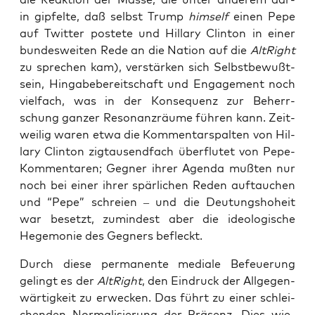
in gip­fel­te, daß selbst Trump
hims­elf
einen Pepe
auf Twit­ter pos­te­te und Hil­la­ry Clin­ton in einer
bun­des­wei­ten Rede an die Nati­on auf die
Alt­Right
zu spre­chen kam), ver­stär­ken sich Selbst­be­wußt­
sein, Hin­ga­be­be­reit­schaft und Enga­ge­ment noch
viel­fach, was in der Kon­se­quenz zur Beherr­
schung gan­zer Reso­nanz­räu­me füh­ren kann. Zeit­
wei­lig waren etwa die Kom­men­tar­spal­ten von Hil­
la­ry Clin­ton zig­tau­send­fach über­flu­tet von Pepe-
Kom­men­ta­ren; Geg­ner ihrer Agen­da muß­ten nur
noch bei einer ihrer spär­li­chen Reden auf­tau­chen
und “Pepe” schrei­en – und die Deu­tungs­ho­heit
war besetzt, zumin­dest aber die ideo­lo­gi­sche
Hege­mo­nie des Geg­ners befleckt.
Durch die­se per­ma­nen­te media­le Befeue­rung
gelingt es der
Alt­Right
, den Ein­druck der All­ge­gen­
wär­tig­keit zu erwe­cken. Das führt zu einer schlei­
chen­den Nor­ma­li­sie­rung der Prä­senz. Dies wie­