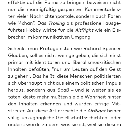
effek­tiv auf die Pal­me zu brin­gen, bewei­sen nicht
nur die man­nig­fal­tig gesperr­ten Kom­men­tar­leis­
ten vie­ler Nach­rich­ten­por­ta­le, son­dern auch Foren
wie “4chan”. Das
Trol­ling
als pro­fes­sio­nell aus­ge­
führ­tes Hob­by wirk­te für die
Alt­Right
wie ein Eis­
bre­cher im kom­mu­ni­ka­ti­ven Umgang.
Schenkt man Prot­ago­nis­ten wie Richard Spen­cer
Glau­ben, soll es nicht weni­ge geben, die sich einst
pri­mär mit iden­ti­tä­ren und libe­ra­lis­mus­kri­ti­schen
Inhal­ten befaß­ten, “nur um Leu­ten auf den Geist
zu gehen”. Das heißt, die­se Men­schen poli­ti­sier­ten
sich über­haupt nicht aus einem poli­ti­schen Impuls
her­aus, son­dern aus Spaß – und je wei­ter sie es
taten, des­to mehr muß­ten sie die Wahr­heit hin­ter
den Inhal­ten erken­nen und wur­den eif­ri­ge Mit­
strei­ter. Auf die­se Art erreich­te die
Alt­Right
bis­her
völ­lig unzu­gäng­li­che Gesell­schafts­schich­ten, oder
anders: wur­de zu dem, was sie ist, weil sie die­sem