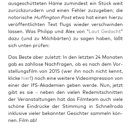
aus­ge­schüt­te­ten Häme zumin­dest ein Stück weit
zurück­zu­ru­dern und einen Feh­ler zuzu­ge­ben; die
noto­ri­sche
Huf­fing­ton Post
etwa hat einen hier­zu
ver­öf­fent­lich­ten Text flugs wie­der ver­schwin­den
las­sen. Was Phil­ipp und Alex von “
Laut Gedacht
”
dazu (und zu Milch­bär­ten) zu sagen haben, läßt
sich unten prüfen:
Das Bes­te aber zuletzt: In den letz­ten 24 Mona­ten
gab es zahl­lo­se Nach­fra­gen, ob es nach dem Vor­
stel­lungs­film von 2015 (wer ihn noch nicht kennt,
kli­cke
hier
!) noch eine wei­te­re Video­im­pres­si­on von
einer der IfS-Aka­de­mien geben wer­de. Nun, jetzt
gibt es sie – neben den vie­len Rede­mit­schnit­ten
der Ver­an­stal­tun­gen hat das Film­team auch vie­le
schö­ne Ein­drü­cke der Stim­mung in Schnell­ro­da
inklu­si­ve vie­ler bekann­ter Gesich­ter sam­meln kön­
nen. Film ab!