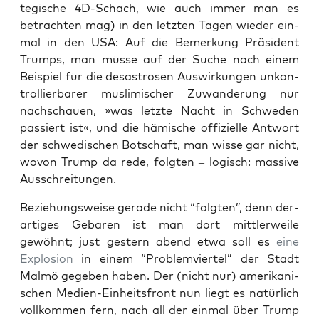
te­gi­sche 4D-Schach, wie auch immer man es
betrach­ten mag) in den letz­ten Tagen wie­der ein­
mal in den USA: Auf die Bemer­kung Prä­si­dent
Trumps, man müs­se auf der Suche nach einem
Bei­spiel für die desas­trö­sen Aus­wir­kun­gen unkon­
trol­lier­ba­rer mus­li­mi­scher Zuwan­de­rung nur
nach­schau­en, »was letz­te Nacht in Schwe­den
pas­siert ist«, und die hämi­sche offi­zi­el­le Ant­wort
der schwe­di­schen Bot­schaft, man wis­se gar nicht,
wovon Trump da rede, folg­ten – logisch: mas­si­ve
Ausschreitungen.
Bezie­hungs­wei­se gera­de nicht “folg­ten”, denn der­
ar­ti­ges Geba­ren ist man dort mitt­ler­wei­le
gewöhnt; just ges­tern abend etwa soll es
eine
Explo­si­on
in einem “Pro­blem­vier­tel” der Stadt
Mal­mö gege­ben haben. Der (nicht nur) ame­ri­ka­ni­
schen Medi­en-Ein­heits­front nun liegt es natür­lich
voll­kom­men fern, nach all der ein­mal über Trump