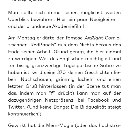
Man soll­te sich immer einen mög­lichst wei­ten
Über­blick bewah­ren. Hier ein paar Neu­ig­kei­ten –
und der brand­neue Akademiefilm!
Am Mon­tag erklär­te der famo­se
Alt­Right
-Comic­
zeich­ner “Red­Pa­nels” aus dem Nichts her­aus das
Ende sei­ner Arbeit. Grund genug, ihn hier ein­mal
zu wür­di­gen: Wer des Eng­li­schen mäch­tig ist und
für bis­sig-grenz­wer­ti­ge tages­po­li­ti­sche Sati­re zu
haben ist, wird sei­ne 370 klei­nen Geschich­ten lie­
ben! Nach­schau­en, grim­mig lächeln und einen
letz­ten Gruß hin­ter­las­sen (in der Sze­ne tut man
das, indem man “f” drückt) kann man auf der
dazu­ge­hö­ri­gen Netz­prä­senz, bei Face­book und
Twit­ter. (Und kei­ne Ban­ge: Die Bild­qua­li­tät steigt
kontinuierlich!)
Gewirkt hat die Mem-Magie (oder das hoch­stra­