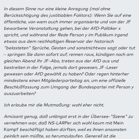
In diesem Sinne nur eine kleine Anregung (mal ohne
Berücksichtigung des justitiablen Faktors): Wenn Sie auf eine
öffentliche, von wem auch immer organisierte und von der
JF
beworbene Veranstaltung gehen, bei der AfD-Politiker x
spricht, und während der Rede Person y im Publikum irgend
etwas aus dem reichhaltigen Reservoir der historisch
"belasteten" Sprüche, Gesten und sonstnichtwas sagt oder tut
– springen Sie dann sofort auf, rennen raus, kündigen noch am
gleichen Abend Ihr
JF
-Abo, treten aus der AfD aus und
bestreiten in der Folge, jemals dort gewesen,
JF
-Leser
gewesen oder AfD gewählt zu haben? Oder regen hinterher
mindestens einen Mitgliederparteitag an, um eine offizielle
Beschlußfassung zum Umgang der Bundespartei mit Person y
auszuarbeiten?
Ich erlaube mir die Mutmaßung: wohl eher nicht.
Amüsant genug, daß unlängst erst in der Übersee-"Szene" zu
vernehmen war, daß NS-LARPer sich wohl kaum mit
Mein
Kampf
beschäftigt haben dürften, weil es ihnen ansonsten
peinlich sein müßte, so herumzulaufen. Generell ist die