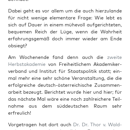
Dabei geht es vor allem um die auch hier­zu­lan­de
für nicht weni­ge ele­men­ta­re Fra­ge: Wie lebt es
sich auf Dau­er in einem mühe­voll auf­ge­rich­te­ten,
beque­men Reich der Lüge, wenn die Wahr­heit
erfah­rungs­ge­mäß doch immer wie­der am Ende
obsiegt?
Am Wochen­en­de fand denn auch die
zwei­te
Herbst­aka­de­mie
von Frei­heit­li­chem Aka­de­mi­ker­
ver­band und Insti­tut für Staats­po­li­tik statt; ein­
mal mehr eine sehr schö­ne Ver­an­stal­tung, die die
erfolg­rei­che deutsch-öster­rei­chi­sche Zusam­men­
ar­beit bezeugt. Berich­tet wur­de
hier
und
hier
; für
das nächs­te Mal wäre eine noch zahl­rei­che­re Teil­
nah­me aus dem süd­deut­schen Raum sehr
erfreulich!
Vor­ge­tra­gen hat dort auch
Dr. Dr. Thor v. Wald­