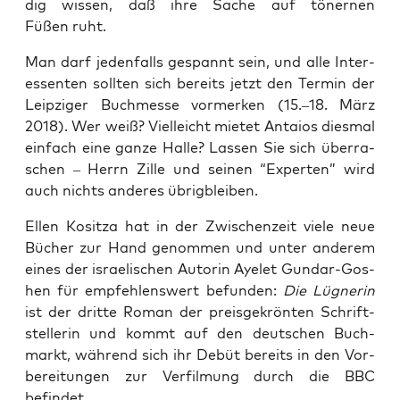
dig wis­sen, daß ihre Sache auf töner­nen
Füßen ruht.
Man darf jeden­falls gespannt sein, und alle Inter­
es­sen­ten soll­ten sich bereits jetzt den Ter­min der
Leip­zi­ger Buch­mes­se vor­mer­ken (15.–18. März
2018). Wer weiß? Viel­leicht mie­tet Antai­os dies­mal
ein­fach eine gan­ze Hal­le? Las­sen Sie sich über­ra­
schen – Herrn Zil­le und sei­nen “Exper­ten” wird
auch nichts ande­res übrigbleiben.
Ellen Kositza hat in der Zwi­schen­zeit vie­le neue
Bücher zur Hand genom­men und unter ande­rem
eines der israe­li­schen Autorin Aye­let Gun­dar-Gos­
hen für emp­feh­lens­wert befun­den:
Die Lüg­ne­rin
ist der drit­te Roman der preis­ge­krön­ten Schrift­
stel­le­rin und kommt auf den deut­schen Buch­
markt, wäh­rend sich ihr Debüt bereits in den Vor­
be­rei­tun­gen zur Ver­fil­mung durch die BBC
befindet.