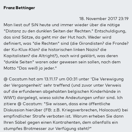
Franz Bettinger
18. November 2017 23:19
Man liest auf SiN heute und immer wieder über die nötige
"Distanz zu den dunklen Seiten der Rechten." Entschuldigung,
das sind Sätze, da geht mir der Hut hoch. Weder wird
definiert, was "die Rechten" sind (die Girondisten? die Fronde?
der Ku-Klux-Klan? die historischen linken Nazis? die
Kapitalisten? die Altright?), noch wird geklärt, was deren
"dunkle Seiten" waren oder gewesen sein sollen, nach dem
Motto "Das weiß ja jeder."
@ Cacatum hat am 13.11.17 um 00:31 unter 'Die Verewigung
der Vergangenheit' sehr treffend (und zuvor unter Verweis
auf die erfundenen abgehakten belgischen Kinderhände in
WW1) dargelegt, wieso solche Andeutungen unfair sind. Ich
zitiere @ Cacatum: "Sie wissen, dass eine öffentliche
Diskussion hierüber (FB: z.B. Kriegsverbrechen, Holocaust) bei
empfindlicher Strafe verboten ist. Warum erheben Sie dann
Ihren Säbel gegen einen Kontrahenten, dem allenfalls ein
stumpfes Brotmesser zur Verfügung steht?"