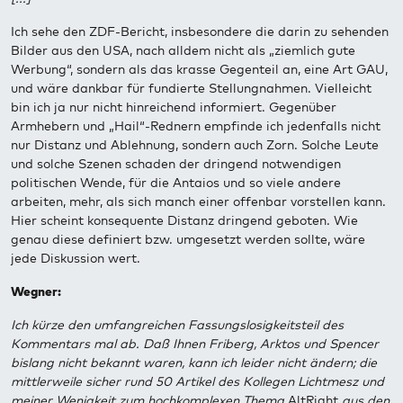
Ich sehe den ZDF-Bericht, insbesondere die darin zu sehenden
Bilder aus den USA, nach alldem nicht als „ziemlich gute
Werbung“, sondern als das krasse Gegenteil an, eine Art GAU,
und wäre dankbar für fundierte Stellungnahmen. Vielleicht
bin ich ja nur nicht hinreichend informiert. Gegenüber
Armhebern und „Hail“-Rednern empfinde ich jedenfalls nicht
nur Distanz und Ablehnung, sondern auch Zorn. Solche Leute
und solche Szenen schaden der dringend notwendigen
politischen Wende, für die Antaios und so viele andere
arbeiten, mehr, als sich manch einer offenbar vorstellen kann.
Hier scheint konsequente Distanz dringend geboten. Wie
genau diese definiert bzw. umgesetzt werden sollte, wäre
jede Diskussion wert.
Wegner:
Ich kürze den umfangreichen Fassungslosigkeitsteil des
Kommentars mal ab. Daß Ihnen Friberg, Arktos und Spencer
bislang nicht bekannt waren, kann ich leider nicht ändern; die
mittlerweile sicher rund 50 Artikel des Kollegen Lichtmesz und
meiner Wenigkeit zum hochkomplexen Thema
AltRight
aus den