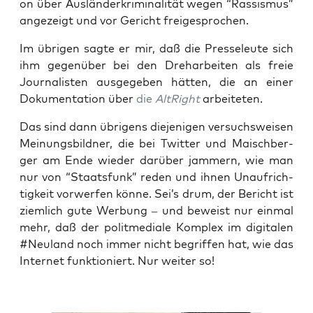
on über Aus­län­der­kri­mi­na­li­tät wegen “Ras­sis­mus”
ange­zeigt und vor Gericht freigesprochen.
Im übri­gen sag­te er mir, daß die Pres­se­leu­te sich
ihm gegen­über bei den Dreh­ar­bei­ten als freie
Jour­na­lis­ten aus­ge­ge­ben hät­ten, die an einer
Doku­men­ta­ti­on über
die
Alt­Right
arbeiteten.
Das sind dann übri­gens die­je­ni­gen ver­suchs­wei­sen
Mei­nungs­bild­ner, die bei Twit­ter und Maisch­ber­
ger am Ende wie­der dar­über jam­mern, wie man
nur von “Staats­funk” reden und ihnen Unauf­rich­
tig­keit vor­wer­fen kön­ne. Sei’s drum, der Bericht ist
ziem­lich gute Wer­bung – und beweist nur ein­mal
mehr, daß der polit­me­dia­le Kom­plex im digi­ta­len
#Neu­land noch immer nicht begrif­fen hat, wie das
Inter­net funk­tio­niert. Nur wei­ter so!