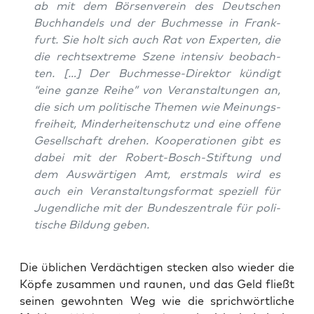
ab mit dem Bör­sen­ver­ein des Deut­schen
Buch­han­dels und der Buch­mes­se in Frank­
furt. Sie holt sich auch Rat von Exper­ten, die
die rechts­extre­me Sze­ne inten­siv beob­ach­
ten. […] Der Buch­mes­se-Direk­tor kün­digt
“eine gan­ze Rei­he” von Ver­an­stal­tun­gen an,
die sich um poli­ti­sche The­men wie Mei­nungs­
frei­heit, Min­der­hei­ten­schutz und eine offe­ne
Gesell­schaft dre­hen. Koope­ra­tio­nen gibt es
dabei mit der Robert-Bosch-Stif­tung und
dem Aus­wär­ti­gen Amt, erst­mals wird es
auch ein Ver­an­stal­tungs­for­mat spe­zi­ell für
Jugend­li­che mit der Bun­des­zen­tra­le für poli­
ti­sche Bil­dung geben.
Die übli­chen Ver­däch­ti­gen ste­cken also wie­der die
Köp­fe zusam­men und rau­nen, und das Geld fließt
sei­nen gewohn­ten Weg wie die sprich­wört­li­che