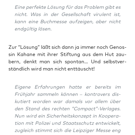
Eine per­fek­te Lösung für das Pro­blem gibt es
nicht. Was in der Gesell­schaft viru­lent ist,
kann eine Buch­mes­se auf­zei­gen, aber nicht
end­gül­tig lösen.
Zur “Lösung” läßt sich dann ja immer noch Genos­
sin Kaha­ne mit ihrer Stif­tung aus dem Hut zau­
bern, denkt man sich spon­tan… Und selbst­ver­
ständ­lich wird man nicht enttäuscht!
Eige­ne Erfah­run­gen hat­te er bereits im
Früh­jahr sam­meln kön­nen – kon­tro­vers dis­
ku­tiert wor­den war damals vor allem über
den Stand des rech­ten “Compact”-Verlages.
Nun wird ein Sicher­heits­kon­zept in Koope­ra­
ti­on mit Poli­zei und Staats­schutz ent­wi­ckelt,
zugleich stimmt sich die Leip­zi­ger Mes­se eng