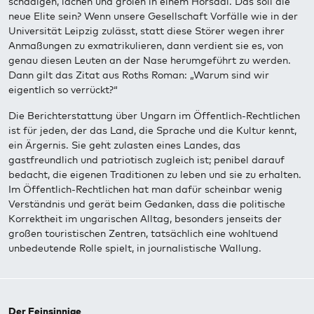
schädigen, lachen und grölen in einem Hörsaal. Das soll die
neue Elite sein? Wenn unsere Gesellschaft Vorfälle wie in der
Universität Leipzig zulässt, statt diese Störer wegen ihrer
Anmaßungen zu exmatrikulieren, dann verdient sie es, von
genau diesen Leuten an der Nase herumgeführt zu werden.
Dann gilt das Zitat aus Roths Roman: „Warum sind wir
eigentlich so verrückt?“
Die Berichterstattung über Ungarn im Öffentlich-Rechtlichen
ist für jeden, der das Land, die Sprache und die Kultur kennt,
ein Ärgernis. Sie geht zulasten eines Landes, das
gastfreundlich und patriotisch zugleich ist; penibel darauf
bedacht, die eigenen Traditionen zu leben und sie zu erhalten.
Im Öffentlich-Rechtlichen hat man dafür scheinbar wenig
Verständnis und gerät beim Gedanken, dass die politische
Korrektheit im ungarischen Alltag, besonders jenseits der
großen touristischen Zentren, tatsächlich eine wohltuend
unbedeutende Rolle spielt, in journalistische Wallung.
Der Feinsinnige