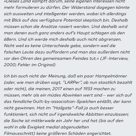
»Dieses Land kämpft darum, seine eigenen Interessen nicht
mehr formulieren zu dürfen. Der Widerstand dagegen könnte
sich ausweiten und intelligenter werden, wobei ich allerdings
mit Blick auf das verfügbare Potential skeptisch bin. Deshalb
müssen schon die Ansätze rasiert werden. Und deshalb wird
man denen auch ganz anders auf‘s Haupt schlagen als den
68ern. Und ich werde mich deshalb auch nicht abgrenzen.
Nicht weil es keine Unterschiede gebe, sondern weil die
falschen Leute dazu auffordern und man das außerdem nicht
vor den Ohren des gemeinsamen Feindes tut.« (
JF
-Interview,
2000; Fehler im Original)
Ich bin auch nicht der Meinung, daß ein paar Hampelmänner
(oder, wie man drüben sagt, "LARPer", ob nun staatlich bezahlt
oder nicht), die meinen, 2017 einen auf 1933 machen zu
müssen, mehr als ein müdes Abwinken wert sind – wer sich auf
das feindliche
Guilt-by-association
-Spielchen einläßt, der kann
nicht gewinnen. Hat im "Hailgate"-Fall ja auch besser
funktioniert, sich nicht auf irgendwelche Abbitten einzulassen;
die Sache ist mittlerweile ein Jahr her und hat (bis auf den
wohl in alle Ewigkeit medial abgenudelten
Filmausschnitt) keine größeren Schäden angerichtet.