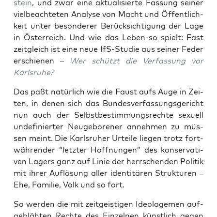
stein
, und zwar eine aktua­li­sier­te Fas­sung sei­ner
viel­be­ach­te­ten Ana­ly­se von
Macht und Öffent­lich­
keit
unter beson­de­rer Berück­sich­ti­gung der Lage
in Öster­reich. Und wie das Leben so spielt: Fast
zeit­gleich ist eine neue IfS-Stu­die aus sei­ner Feder
erschie­nen –
Wer schützt die Ver­fas­sung vor
Karlsruhe?
Das paßt natür­lich wie die Faust aufs Auge in Zei­
ten, in denen sich das Bun­des­ver­fas­sungs­ge­richt
nun auch der Selbst­be­stim­mungs­rech­te sexu­ell
unde­fi­nier­ter Neu­ge­bo­re­ner anneh­men zu müs­
sen meint. Die Karls­ru­her Urtei­le lie­gen trotz fort­
wäh­ren­der “letz­ter Hoff­nun­gen” des kon­ser­va­ti­
ven Lagers ganz auf Linie der herr­schen­den Poli­tik
mit ihrer Auf­lö­sung aller iden­ti­tä­ren Struk­tu­ren –
Ehe, Fami­lie, Volk und so fort.
So wer­den die mit zeit­geis­ti­gen Ideo­lo­ge­men auf­
ge­bläh­ten Rech­te des Ein­zel­nen künst­lich gegen