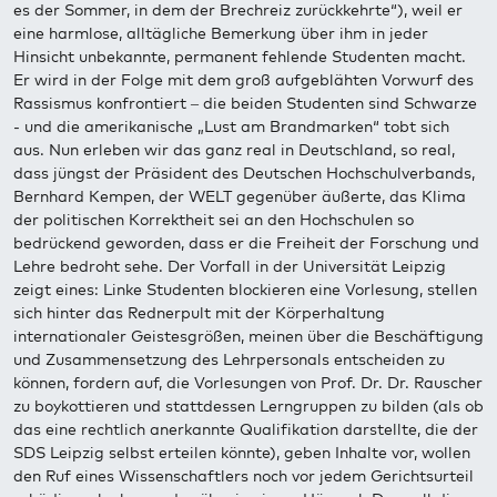
es der Sommer, in dem der Brechreiz zurückkehrte“), weil er
eine harmlose, alltägliche Bemerkung über ihm in jeder
Hinsicht unbekannte, permanent fehlende Studenten macht.
Er wird in der Folge mit dem groß aufgeblähten Vorwurf des
Rassismus konfrontiert – die beiden Studenten sind Schwarze
- und die amerikanische „Lust am Brandmarken“ tobt sich
aus. Nun erleben wir das ganz real in Deutschland, so real,
dass jüngst der Präsident des Deutschen Hochschulverbands,
Bernhard Kempen, der WELT gegenüber äußerte, das Klima
der politischen Korrektheit sei an den Hochschulen so
bedrückend geworden, dass er die Freiheit der Forschung und
Lehre bedroht sehe. Der Vorfall in der Universität Leipzig
zeigt eines: Linke Studenten blockieren eine Vorlesung, stellen
sich hinter das Rednerpult mit der Körperhaltung
internationaler Geistesgrößen, meinen über die Beschäftigung
und Zusammensetzung des Lehrpersonals entscheiden zu
können, fordern auf, die Vorlesungen von Prof. Dr. Dr. Rauscher
zu boykottieren und stattdessen Lerngruppen zu bilden (als ob
das eine rechtlich anerkannte Qualifikation darstellte, die der
SDS Leipzig selbst erteilen könnte), geben Inhalte vor, wollen
den Ruf eines Wissenschaftlers noch vor jedem Gerichtsurteil