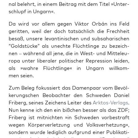
nal belehrt, in einem Bei­trag mit dem Titel »
Unter­
schlupf in Ungarn
«.
Da wird vor allem gegen Vik­tor Orbán ins Feld
gerit­ten, weil der doch tat­säch­lich die Frech­heit
besaß, unse­re levan­ti­ni­schen und sub­sa­ha­ri­schen
“Gold­stü­cke” als unech­te Flücht­lin­ge zu bezeich­
nen – wäh­rend all jene, die in West- und Mit­tel­eu­
ro­pa unter libe­ra­ler poli­ti­scher Repres­si­on lei­den,
als »wah­re Flücht­lin­ge« in Ungarn will­kom­
men seien.
Zum Beleg fokus­siert das Damen­paar vom Bevöl­
ke­rungs­chen Beob­ach­ter den Schwe­den Dani­el
Fri­berg, sei­nes Zei­chens Lei­ter des
Arkt­os-Ver­lags
.
Nun ken­ne ich den ein biß­chen bes­ser als das ZDF;
Fri­berg ist mit­nich­ten »in Schwe­den vor­be­straft
wegen Kör­per­ver­let­zung und Volks­ver­het­zung«,
son­dern wur­de ledig­lich auf­grund einer Publi­ka­ti­