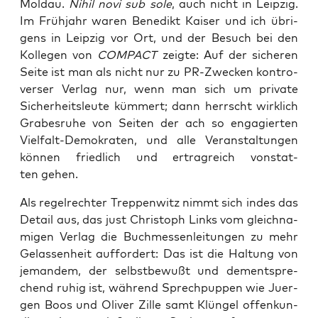
Mol­dau.
Nihil novi sub sole
, auch nicht in Leip­zig.
Im Früh­jahr waren Bene­dikt Kai­ser und ich übri­
gens in Leip­zig vor Ort, und der Besuch bei den
Kol­le­gen von
COMPACT
zeig­te: Auf der siche­ren
Sei­te ist man als nicht nur zu PR-Zwe­cken kon­tro­
ver­ser Ver­lag nur, wenn man sich um pri­va­te
Sicher­heits­leu­te küm­mert; dann herrscht wirk­lich
Gra­bes­ru­he von Sei­ten der ach so enga­gier­ten
Viel­falt-Demo­kra­ten, und alle Ver­an­stal­tun­gen
kön­nen fried­lich und ertrag­reich von­stat­
ten gehen.
Als regel­rech­ter Trep­pen­witz nimmt sich indes das
Detail aus, das just Chris­toph Links vom gleich­na­
mi­gen Ver­lag die Buch­mes­sen­lei­tun­gen zu mehr
Gelas­sen­heit auf­for­dert: Das ist die Hal­tung von
jeman­dem, der selbst­be­wußt und dem­entspre­
chend ruhig ist, wäh­rend Sprech­pup­pen wie Juer­
gen Boos und Oli­ver Zil­le samt Klün­gel offen­kun­