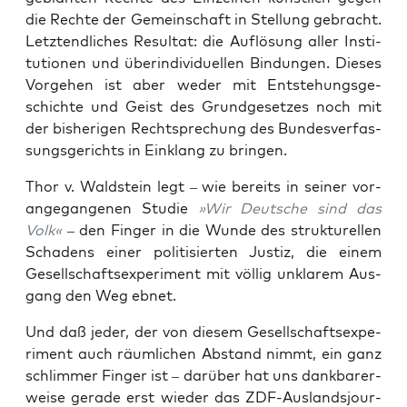
die Rech­te der Gemein­schaft in Stel­lung gebracht.
Letzt­end­li­ches Resul­tat: die Auf­lö­sung aller Insti­
tu­tio­nen und über­in­di­vi­du­el­len Bin­dun­gen. Die­ses
Vor­ge­hen ist aber weder mit Ent­ste­hungs­ge­
schich­te und Geist des Grund­ge­set­zes noch mit
der bis­he­ri­gen Recht­spre­chung des Bun­des­ver­fas­
sungs­ge­richts in Ein­klang zu bringen.
Thor v. Wald­stein legt – wie bereits in sei­ner vor­
an­ge­gan­ge­nen Stu­die
»Wir Deut­sche sind das
Volk«
– den Fin­ger in die Wun­de des struk­tu­rel­len
Scha­dens einer poli­ti­sier­ten Jus­tiz, die einem
Gesell­schafts­expe­ri­ment mit völ­lig unkla­rem Aus­
gang den Weg ebnet.
Und daß jeder, der von die­sem Gesell­schafts­expe­
ri­ment auch räum­li­chen Abstand nimmt, ein ganz
schlim­mer Fin­ger ist – dar­über hat uns dank­ba­rer­
wei­se gera­de erst wie­der das ZDF-Aus­lands­jour­