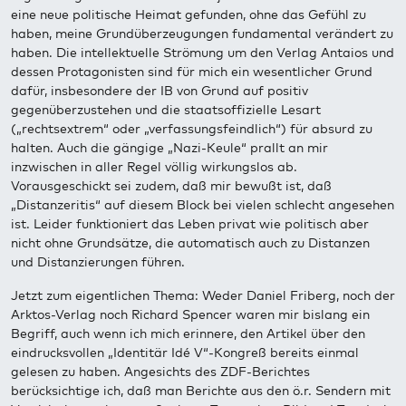
eine neue politische Heimat gefunden, ohne das Gefühl zu
haben, meine Grundüberzeugungen fundamental verändert zu
haben. Die intellektuelle Strömung um den Verlag Antaios und
dessen Protagonisten sind für mich ein wesentlicher Grund
dafür, insbesondere der IB von Grund auf positiv
gegenüberzustehen und die staatsoffizielle Lesart
(„rechtsextrem“ oder „verfassungsfeindlich“) für absurd zu
halten. Auch die gängige „Nazi-Keule“ prallt an mir
inzwischen in aller Regel völlig wirkungslos ab.
Vorausgeschickt sei zudem, daß mir bewußt ist, daß
„Distanzeritis“ auf diesem Block bei vielen schlecht angesehen
ist. Leider funktioniert das Leben privat wie politisch aber
nicht ohne Grundsätze, die automatisch auch zu Distanzen
und Distanzierungen führen.
Jetzt zum eigentlichen Thema: Weder Daniel Friberg, noch der
Arktos-Verlag noch Richard Spencer waren mir bislang ein
Begriff, auch wenn ich mich erinnere, den Artikel über den
eindrucksvollen „Identitär Idé V“-Kongreß bereits einmal
gelesen zu haben. Angesichts des ZDF-Berichtes
berücksichtige ich, daß man Berichte aus den ö.r. Sendern mit