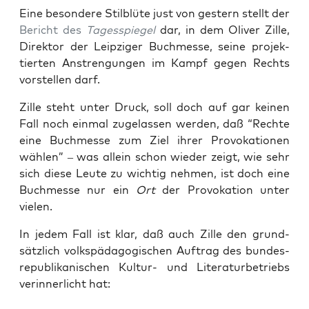
Eine beson­de­re Stil­blü­te just von ges­tern stellt der
Bericht des
Tages­spie­gel
dar, in dem Oli­ver Zil­le,
Direk­tor der Leip­zi­ger Buch­mes­se, sei­ne pro­jek­
tier­ten Anstren­gun­gen im Kampf gegen Rechts
vor­stel­len darf.
Zil­le steht unter Druck, soll doch auf gar kei­nen
Fall noch ein­mal zuge­las­sen wer­den, daß “Rech­te
eine Buch­mes­se zum Ziel ihrer Pro­vo­ka­tio­nen
wäh­len” – was allein schon wie­der zeigt, wie sehr
sich die­se Leu­te zu wich­tig neh­men, ist doch eine
Buch­mes­se nur ein
Ort
der Pro­vo­ka­ti­on unter
vielen.
In jedem Fall ist klar, daß auch Zil­le den grund­
sätz­lich volks­päd­ago­gi­schen Auf­trag des bun­des­
re­pu­bli­ka­ni­schen Kul­tur- und Lite­ra­tur­be­triebs
ver­in­ner­licht hat: