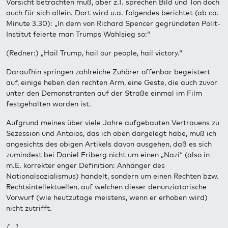
Vorsicht betrachten muß, aber z.T. sprechen Bild und Ton doch
auch für sich allein. Dort wird u.a. folgendes berichtet (ab ca.
Minute 3.30): „In dem von Richard Spencer gegründeten Polit-
Institut feierte man Trumps Wahlsieg so:“
(Redner:) „Hail Trump, hail our people, hail victory.“
Daraufhin springen zahlreiche Zuhörer offenbar begeistert
auf, einige heben den rechten Arm, eine Geste, die auch zuvor
unter den Demonstranten auf der Straße einmal im Film
festgehalten worden ist.
Aufgrund meines über viele Jahre aufgebauten Vertrauens zu
Sezession und Antaios, das ich oben dargelegt habe, muß ich
angesichts des obigen Artikels davon ausgehen, daß es sich
zumindest bei Daniel Friberg nicht um einen „Nazi“ (also in
m.E. korrekter enger Definition: Anhänger des
Nationalsozialismus) handelt, sondern um einen Rechten bzw.
Rechtsintellektuellen, auf welchen dieser denunziatorische
Vorwurf (wie heutzutage meistens, wenn er erhoben wird)
nicht zutrifft.
[...]