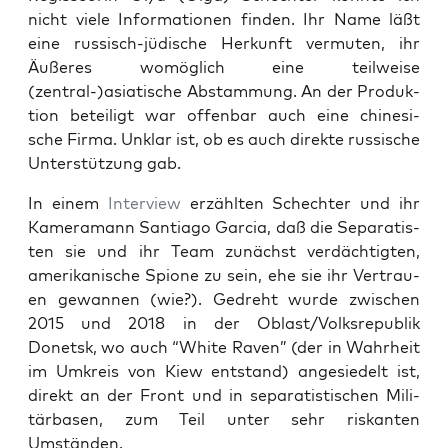
nicht vie­le Infor­ma­tio­nen fin­den. Ihr Name läßt
eine rus­sisch-jüdi­sche Her­kunft ver­mu­ten, ihr
Äuße­res womög­lich eine teil­wei­se
(zentral-)asiatische Abstam­mung. An der Pro­duk­
ti­on betei­ligt war offen­bar auch eine chi­ne­si­
sche Fir­ma. Unklar ist, ob es auch direk­te rus­si­sche
Unter­stüt­zung gab.
In einem
Inter­view
erzähl­ten Sch­ech­ter und ihr
Kame­ra­mann Sant­ia­go Gar­cia, daß die Sepa­ra­tis­
ten sie und ihr Team zunächst ver­däch­tig­ten,
ame­ri­ka­ni­sche Spio­ne zu sein, ehe sie ihr Ver­trau­
en gewan­nen (wie?). Gedreht wur­de zwi­schen
2015 und 2018 in der Oblast/Volksrepublik
Donetsk, wo auch “White Raven” (der in Wahr­heit
im Umkreis von Kiew ent­stand) ange­sie­delt ist,
direkt an der Front und in sepa­ra­tis­ti­schen Mili­
tär­ba­sen, zum Teil unter sehr ris­kan­ten
Umständen.