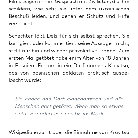
Films zei­gen ihn im Gespräch mit Zivi­lis­ten, die ihm
schil­dern, wie sehr sie unter dem ukrai­ni­schen
Beschuß lei­den, und denen er Schutz und Hil­fe
verspricht.
Sch­ech­ter läßt Deki für sich selbst spre­chen. Sie
kor­ri­giert oder kom­men­tiert sei­ne Aus­sa­gen nicht,
stellt nur hin und wie­der pro­vo­ka­ti­ve Fra­gen. Zum
ers­ten Mal getö­tet habe er im Alter von 18 Jah­ren
in Bos­ni­en. Er kam in ein Dorf namens Kra­vitsa,
das von bos­ni­schen Sol­da­ten prak­tisch aus­ge­
löscht wurde:
Sie haben das Dorf ein­ge­nom­men und alle
Men­schen dort getö­tet. Wenn man so etwas
sieht, ver­än­dert es einen bis ins Mark.
Wiki­pe­dia erzählt über die Ein­nah­me von Kra­vitsa