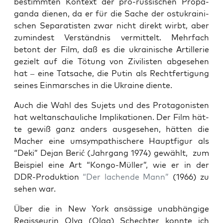
bestimm­ten Kon­text der pro-rus­si­schen Pro­pa­
gan­da die­nen, da er für die Sache der ost­ukrai­ni­
schen Sepa­ra­tis­ten zwar nicht direkt wirbt, aber
zumin­dest Ver­ständ­nis ver­mit­telt. Mehr­fach
betont der Film, daß es die ukrai­ni­sche Artil­le­rie
gezielt auf die Tötung von Zivi­lis­ten abge­se­hen
hat – eine Tat­sa­che, die Putin als Recht­fer­ti­gung
sei­nes Ein­mar­sches in die Ukrai­ne diente.
Auch die Wahl des Sujets und des Prot­ago­nis­ten
hat welt­an­schau­li­che Impli­ka­tio­nen. Der Film hät­
te gewiß ganz anders aus­ge­se­hen, hät­ten die
Macher eine umsym­pa­thi­sche­re Haupt­fi­gur als
“Deki” Dejan Berić (Jahr­gang 1974) gewählt, zum
Bei­spiel eine Art “Kon­go-Mül­ler”, wie er in der
DDR-Pro­duk­ti­on
“Der lachen­de Mann”
(1966) zu
sehen war.
Über die in New York ansäs­si­ge unab­hän­gi­ge
Regis­seu­rin Olya (Olga) Sch­ech­ter konn­te ich