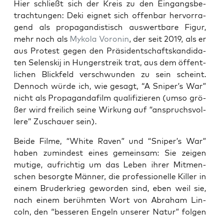
Hier schließt sich der Kreis zu den Ein­gangs­be­
trach­tun­gen: Deki eig­net sich offen­bar her­vor­ra­
gend als pro­pa­gan­dis­tisch aus­wert­ba­re Figur,
mehr noch als
Myko­la Voronin
, der seit 2019, als er
aus Pro­test gegen den Prä­si­dent­schafts­kan­di­da­
ten Selen­s­kij in Hun­ger­streik trat, aus dem öffent­
li­chen Blick­feld ver­schwun­den zu sein scheint.
Den­noch wür­de ich, wie gesagt, “A Sniper’s War”
nicht als Pro­pa­gan­da­film qua­li­fi­zie­ren (umso grö­
ßer wird frei­lich sei­ne Wir­kung auf “anspruchs­vol­
le­re” Zuschau­er sein).
Bei­de Fil­me, “White Raven” und “Sniper’s War”
haben zumin­dest eines gemein­sam: Sie zei­gen
muti­ge, auf­rich­tig um das Leben ihrer Mit­men­
schen besorg­te Män­ner, die pro­fes­sio­nel­le Kil­ler in
einem Bru­der­krieg gewor­den sind, eben weil sie,
nach einem berühm­ten Wort von Abra­ham Lin­
coln, den “bes­se­ren Engeln unse­rer Natur” fol­gen