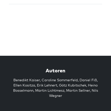
Autoren
Benedikt Kaiser
,
Caroline Sommerfeld
,
Daniel Fiß
,
Ellen Kositza
,
Erik Lehnert
,
Götz Kubitschek
,
Heino
Bosselmann
,
Martin Lichtmesz
,
Martin Sellner
,
Nils
Wegner