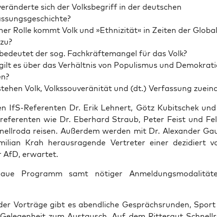
er­än­der­te sich der Volks­be­griff in der deut­schen
assungsgeschichte?
er Rol­le kommt Volk und »Eth­ni­zi­tät« in Zei­ten der Glo­ba­li
zu?
edeu­tet der sog. Fach­kräf­te­man­gel für das Volk?
ilt es über das Ver­hält­nis von Popu­lis­mus und Demo­kra­ti
en?
te­hen Volk, Volks­sou­ve­rä­ni­tät und (dt.) Ver­fas­sung zuei
 IfS-Refe­ren­ten Dr. Erik Leh­nert, Götz Kubit­schek un
re­fe­ren­ten wie Dr. Eber­hard Straub, Peter Feist und Fel
ell­ro­da rei­sen. Außer­dem wer­den mit Dr. Alex­an­der Ga
i­li­an Krah her­aus­ra­gen­de Ver­tre­ter einer dezi­diert v
r AfD, erwartet.
ue Pro­gramm samt nöti­ger Anmel­dungs­mo­da­li­tä­
 der Vor­trä­ge gibt es abend­li­che Gesprächs­run­den, Spor
 Gele­gen­heit zum Aus­tausch. Auf dem Rit­ter­gut Schnell­