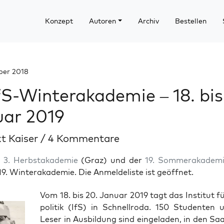
Konzept
Autoren
Archiv
Bestellen
ber 2018
IfS-Winterakademie – 18. bis
uar 2019
t Kaiser
/
4 Kommentare
r
3. Herbstakademie
(Graz) und der
19. Sommerakadem
 19. Winterakademie. Die Anmeldeliste ist geöffnet.
Vom 18. bis 20. Janu­ar 2019 tagt das Insti­tut f
po­li­tik (IfS) in Schnell­ro­da. 150 Stu­den­ten 
Leser in Aus­bil­dung sind ein­ge­la­den, in den Saa­