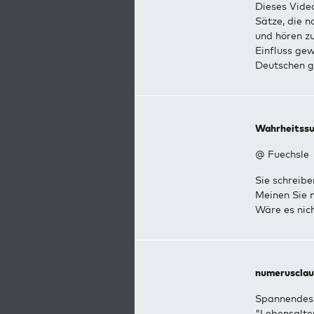
Dieses Vide
Sätze, die n
und hören zu
Einfluss ge
Deutschen g
Wahrheitssu
@ Fuechsle
Sie schreiben
Meinen Sie ni
Wäre es nic
numerusclau
Spannendes 
"Lebensalter