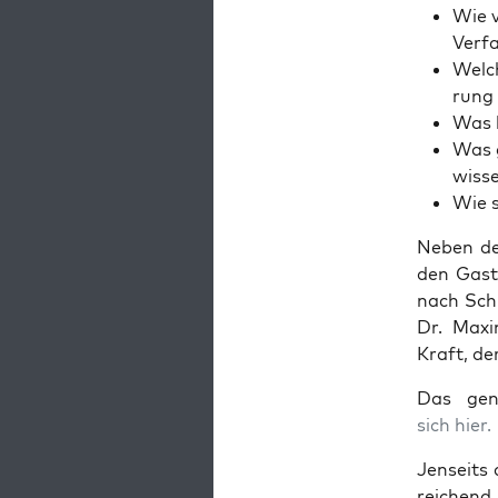
Wie v
Verf
Wel­ch
rung 
Was b
Was g
wiss
Wie s
Neben den
den Gast­
nach Schn
Dr. Maxi­m
Kraft, de
Das gena
sich hier.
Jen­seits
rei­chend