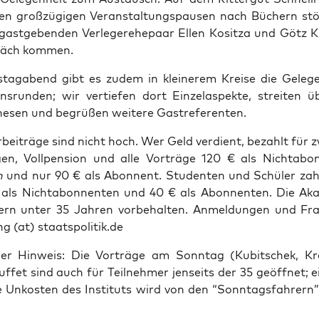
n groß­zü­gi­gen Ver­an­stal­tungs­pau­sen nach Büchern st
ast­ge­ben­den Ver­le­ger­ehe­paar Ellen Kositza und Götz K
räch kommen.
ag­abend gibt es zudem in klei­ne­rem Krei­se die Gele­ge
­ons­run­den; wir ver­tie­fen dort Ein­zel­aspek­te, strei­ten
The­sen und begrü­ßen wei­te­re Gastreferenten.
­bei­trä­ge sind nicht hoch. Wer Geld ver­dient, bezahlt für 
gen, Voll­pen­si­on und alle Vor­trä­ge 120 € als Nicht­abo
n
und nur 90 € als Abon­nent. Stu­den­ten und Schü­ler zah­
 als Nicht­abon­nen­ten und 40 € als Abon­nen­ten. Die Aka­
mern unter 35 Jah­ren vor­be­hal­ten. Anmel­dun­gen und Fr
g (at) staatspolitik.de
rer Hin­weis: Die Vor­trä­ge am Sonn­tag (Kubit­schek, 
uf­fet sind auch für Teil­neh­mer jen­seits der 35 geöff­net;
e Unkos­ten des Insti­tuts wird von den “Sonn­tags­fah­rern”
.