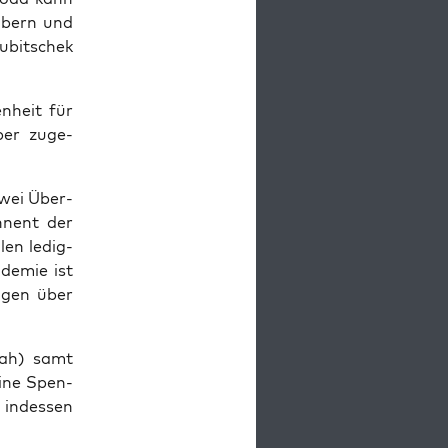
ö­bern und
ubit­schek
n­heit für
 über zuge­
zwei Über­
n­nent der
len ledig­
de­mie ist
a­gen über
Krah) samt
 eine Spen­
 indes­sen