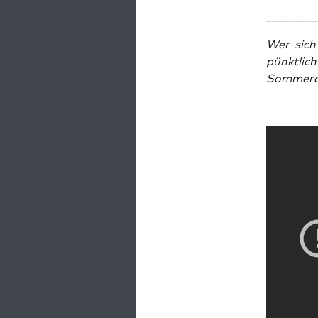
_________
Wer sich 
pünkt­lic
Som­mer­a