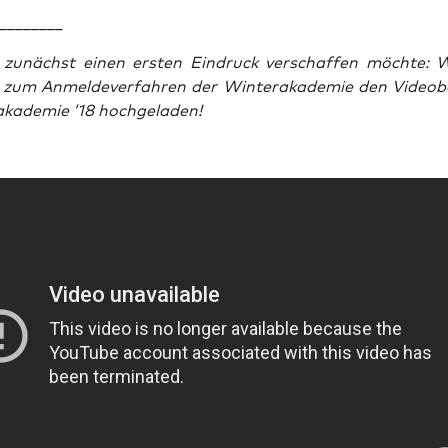
________
zunächst einen ers­ten Ein­druck ver­schaf­fen möch­te:
h zum Anmel­de­ver­fah­ren der Win­ter­aka­de­mie den Videobe
ka­de­mie ’18 hochgeladen!