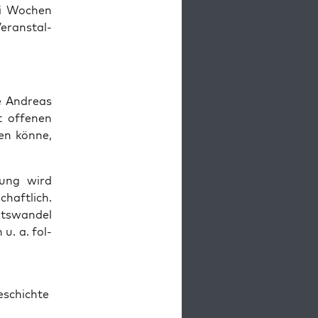
ei Wochen
r­an­stal­
e Andre­as
 offe­nen
en kön­ne,
l­lung wird
chaft­lich.
äts­wan­del
 u. a. fol­
­schich­te