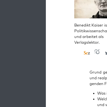
Benedikt Kaiser is
Politikwissenscha
und arbeitet als
Verlagslektor.
Grund genu
und real­p
gen­den F
Was i
Wel­c
und w