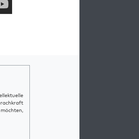
llektuelle
prachkraft
n möchten,