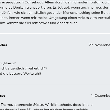
o erzeugt auch Gänsehaut. Allein durch den normalen Tonfall, dur
ormales Denken transportieren. Es tut gut, wenn auch nur aus der
 dürfen, wie sich ein sittlich gesunder Menschenschlag seine Bahn 
winnt. Immer, wenn mir meine Umgebung einen Anlass zum Verteuf
ibt, kommt die SiN mit sowas und ändert alles.
cher
29. Novembe
 „liberal“.
cht eigentlich „freiheitlich“?
ht die bessere Wortwahl?
sus
1. Dezembe
Thema, spannende Gäste. Wirklich schade, dass ich die
sschranke" von 35 Jahren inzwischen knapp verfehle...