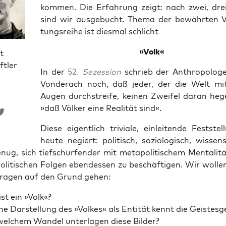
kom­men. Die Erfah­rung zeigt: nach zwei, dr
sind wir aus­ge­bucht. The­ma der bewähr­ten Ve
tungs­rei­he ist dies­mal schlicht
»Volk«
t
ftler
In der
52.
Sezes­si­on
schrieb der Anthro­po­lo­g
Von­der­ach noch, daß jeder, der die Welt mit
Augen durch­strei­fe, kei­nen Zwei­fel dar­an heg
»daß Völ­ker eine Rea­li­tät sind«.
Die­se eigent­lich tri­via­le, ein­lei­ten­de Fest­ste
heu­te negiert: poli­tisch, sozio­lo­gisch, wis­sen­s
g, sich tief­schür­fen­der mit meta­po­li­ti­schem Men­ta­li­t
o­li­ti­schen Fol­gen ebend­essen zu beschäf­ti­gen. Wir wol­len
ra­gen auf den Grund gehen:
st ein »Volk«?
he Dar­stel­lung des »Vol­kes« als Enti­tät kennt die Geis­tes­ge
el­chem Wan­del unter­la­gen die­se Bilder?