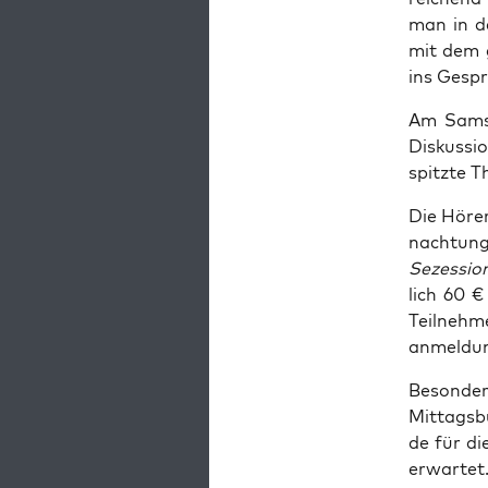
man in de
mit dem g
ins Gesp
Am Sams­t
Dis­kus­si
spitz­te 
Die Hörer
nach­tun­
Sezes­si­o
lich 60 €
Teil­neh­
anmel­dun
Beson­de­
Mit­tags­b
de für di
erwartet