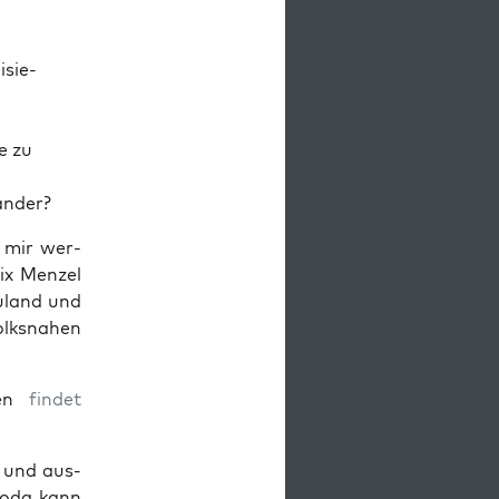
­sie­
e zu
nander?
d mir wer­
ix Men­zel
u­land und
olks­na­hen
ten
fin­det
t und aus­
ro­da kann