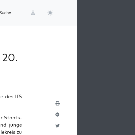
Suche
 20.
ie
des IfS
ür Staats­
und jun­ge
le­kreis zu