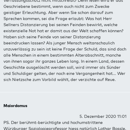
Verfassungsschutz nicht mitschreibt? Denn lesen wird er das
Geschriebene bestimmt, wenn auch nicht zum Zwecke
geistiger Erleuchtung. Aber wenn Sie schon darauf zum
Sprechen kommen, sei die Frage erlaubt: Was hat Herr
Sellners Distanzierung bei seinen Feinden bewirkt, welche
existenzielle Not hat er damit aus der Welt schaffen können?
Haben sich seine Feinde von seiner Distanzierung
beeindrucken lassen? Als junger Mensch weltanschaulich
unzuverlässig zu sein ist keine Frage der Schuld, das sind doch
alle Menschen in einem bestimmten Alterabschnitt, manche
von ihnen sogar ihr ganzes Leben lang.
In einem Land, dessen
Geschichte ausgelöscht werden soll, wird immer als Sünder
und Schuldiger gelten, der noch eine Vergangenheit hat... Wer
sich Nietzsche zum Vorbild wählt, der verzichte auf Reue.
Maiordomus
5. Dezember 2020 11:01
PS. Der berühmt-berüchtigte und hochumstrittene
Würzburger Soziologieprofessor hiess natürlich Lothar Bossle,