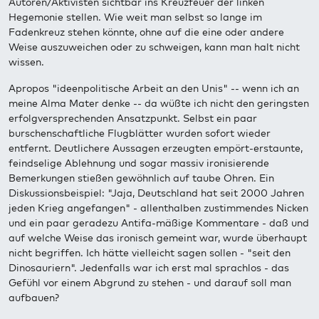
Autoren/Aktivisten sichtbar ins Kreuzfeuer der linken
Hegemonie stellen. Wie weit man selbst so lange im
Fadenkreuz stehen könnte, ohne auf die eine oder andere
Weise auszuweichen oder zu schweigen, kann man halt nicht
wissen.
Apropos "ideenpolitische Arbeit an den Unis" -- wenn ich an
meine Alma Mater denke -- da wüßte ich nicht den geringsten
erfolgversprechenden Ansatzpunkt. Selbst ein paar
burschenschaftliche Flugblätter wurden sofort wieder
entfernt. Deutlichere Aussagen erzeugten empört-erstaunte,
feindselige Ablehnung und sogar massiv ironisierende
Bemerkungen stießen gewöhnlich auf taube Ohren. Ein
Diskussionsbeispiel: "Jaja, Deutschland hat seit 2000 Jahren
jeden Krieg angefangen" - allenthalben zustimmendes Nicken
und ein paar geradezu Antifa-mäßige Kommentare - daß und
auf welche Weise das ironisch gemeint war, wurde überhaupt
nicht begriffen. Ich hätte vielleicht sagen sollen - "seit den
Dinosauriern". Jedenfalls war ich erst mal sprachlos - das
Gefühl vor einem Abgrund zu stehen - und darauf soll man
aufbauen?