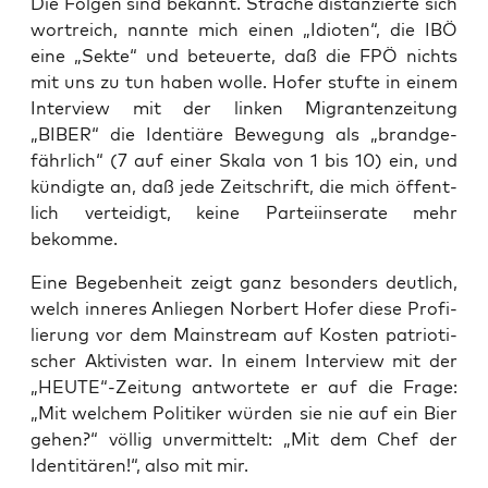
Die Fol­gen sind bekannt. Stra­che distan­zier­te sich
wort­reich, nann­te mich einen „Idio­ten“, die IBÖ
eine „Sek­te“ und beteu­er­te, daß die FPÖ nichts
mit uns zu tun haben wol­le. Hofer stuf­te in einem
Inter­view mit der lin­ken Migran­ten­zei­tung
„BIBER“ die Iden­tiä­re Bewe­gung als „brand­ge­
fähr­lich“ (7 auf einer Ska­la von 1 bis 10) ein, und
kün­dig­te an, daß jede Zeit­schrift, die mich öffent­
lich ver­tei­digt, kei­ne Par­tei­in­se­ra­te mehr
bekomme.
Eine Bege­ben­heit zeigt ganz beson­ders deut­lich,
welch inne­res Anlie­gen Nor­bert Hofer die­se Pro­fi­
lie­rung vor dem Main­stream auf Kos­ten patrio­ti­
scher Akti­vis­ten war. In einem Inter­view mit der
„HEUTE“-Zeitung ant­wor­te­te er auf die Fra­ge:
„Mit wel­chem Poli­ti­ker wür­den sie nie auf ein Bier
gehen?“ völ­lig unver­mit­telt: „Mit dem Chef der
Iden­ti­tä­ren!“, also mit mir.