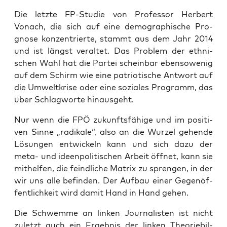
Die letz­te FP-Stu­die von Pro­fes­sor Her­bert
Vonach, die sich auf eine demo­gra­phi­sche Pro­
gno­se kon­zen­trier­te, stammt aus dem Jahr 2014
und ist längst ver­al­tet. Das Pro­blem der eth­ni­
schen Wahl hat die Par­tei schein­bar eben­so­we­nig
auf dem Schirm wie eine patrio­ti­sche Ant­wort auf
die Umwelt­kri­se oder eine sozia­les Pro­gramm, das
über Schlag­wor­te hinausgeht.
Nur wenn die FPÖ zukunfts­fä­hi­ge und im posi­ti­
ven Sin­ne „radi­ka­le“, also an die Wur­zel gehen­de
Lösun­gen ent­wi­ckeln kann und sich dazu der
meta- und ideen­po­li­ti­schen Arbeit öff­net, kann sie
mit­hel­fen, die feind­li­che Matrix zu spren­gen, in der
wir uns alle befin­den. Der Auf­bau einer Gegen­öf­
fent­lich­keit wird damit Hand in Hand gehen.
Die Schwem­me an lin­ken Jour­na­lis­ten ist nicht
zuletzt auch ein Ergeb­nis der lin­ken Theo­rie­bil­