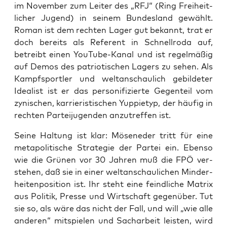
im Novem­ber zum Lei­ter des „RFJ“ (Ring Frei­heit­
li­cher Jugend) in sei­nem Bun­des­land gewählt.
Roman ist dem rech­ten Lager gut bekannt, trat er
doch bereits als Refe­rent in Schnell­ro­da auf,
betreibt einen You­Tube-Kanal und ist regel­mä­ßig
auf Demos des patrio­ti­schen Lagers zu sehen. Als
Kampf­sport­ler und welt­an­schau­lich gebil­de­ter
Idea­list ist er das per­so­ni­fi­zier­te Gegen­teil vom
zyni­schen, kar­rie­ris­ti­schen Yup­pie­typ, der häu­fig in
rech­ten Par­tei­ju­gend­en anzu­tref­fen ist.
Sei­ne Hal­tung ist klar: Möse­ne­der tritt für eine
meta­po­li­ti­sche Stra­te­gie der Par­tei ein. Eben­so
wie die Grü­nen vor 30 Jah­ren muß die FPÖ ver­
ste­hen, daß sie in einer welt­an­schau­li­chen Min­der­
hei­ten­po­si­ti­on ist. Ihr steht eine feind­li­che Matrix
aus Poli­tik, Pres­se und Wirt­schaft gegen­über. Tut
sie so, als wäre das nicht der Fall, und will „wie alle
ande­ren“ mit­spie­len und Sach­ar­beit leis­ten, wird