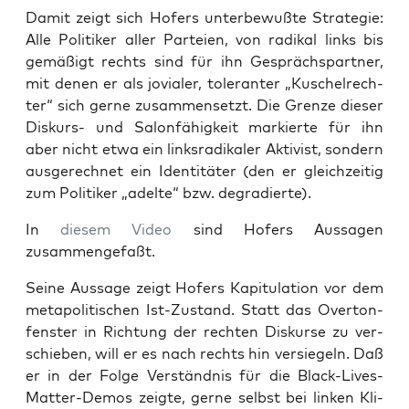
Damit zeigt sich Hofers unter­be­wuß­te Stra­te­gie:
Alle Poli­ti­ker aller Par­tei­en, von radi­kal links bis
gemä­ßigt rechts sind für ihn Gesprächs­part­ner,
mit denen er als jovia­ler, tole­ran­ter „Kuschel­rech­
ter“ sich ger­ne zusam­men­setzt. Die Gren­ze die­ser
Dis­kurs- und Salon­fä­hig­keit mar­kier­te für ihn
aber nicht etwa ein links­ra­di­ka­ler Akti­vist, son­dern
aus­ge­rech­net ein Iden­ti­tä­ter (den er gleich­zei­tig
zum Poli­ti­ker „adel­te“ bzw. degradierte).
In
die­sem Video
sind Hofers Aus­sa­gen
zusammengefaßt.
Sei­ne Aus­sa­ge zeigt Hofers Kapi­tu­la­ti­on vor dem
meta­po­li­ti­schen Ist-Zustand. Statt das Over­ton­
fens­ter in Rich­tung der rech­ten Dis­kur­se zu ver­
schie­ben, will er es nach rechts hin ver­sie­geln. Daß
er in der Fol­ge Ver­ständ­nis für die Black-Lives-
Mat­ter-Demos zeig­te, ger­ne selbst bei lin­ken Kli­