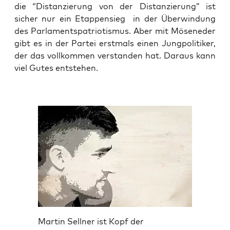
die “Distan­zie­rung von der Distan­zie­rung” ist
sicher nur ein Etap­pen­sieg in der Über­win­dung
des Par­la­ments­pa­trio­tis­mus. Aber mit Möse­ne­der
gibt es in der Par­tei erst­mals einen Jung­po­li­ti­ker,
der das voll­kom­men ver­stan­den hat. Dar­aus kann
viel Gutes entstehen.
Martin Sellner ist Kopf der