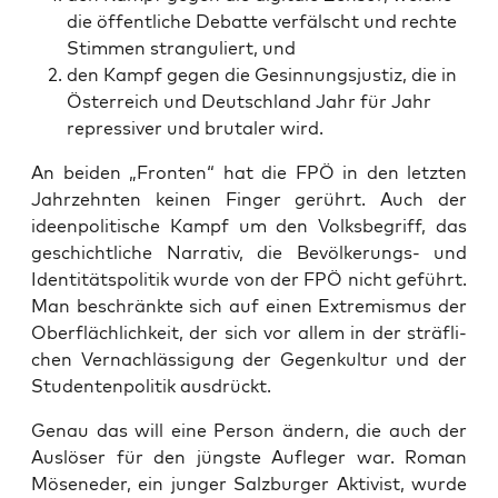
die öffent­li­che Debat­te ver­fälscht und rech­te
Stim­men stran­gu­liert, und
den Kampf gegen die Gesin­nungs­jus­tiz, die in
Öster­reich und Deutsch­land Jahr für Jahr
repres­si­ver und bru­ta­ler wird.
An bei­den „Fron­ten“ hat die FPÖ in den letz­ten
Jahr­zehn­ten kei­nen Fin­ger gerührt. Auch der
ideen­po­li­ti­sche Kampf um den Volks­be­griff, das
geschicht­li­che Nar­ra­tiv, die Bevöl­ke­rungs- und
Iden­ti­täts­po­li­tik wur­de von der FPÖ nicht geführt.
Man beschränk­te sich auf einen Extre­mis­mus der
Ober­fläch­lich­keit, der sich vor allem in der sträf­li­
chen Ver­nach­läs­si­gung der Gegen­kul­tur und der
Stu­den­ten­po­li­tik ausdrückt.
Genau das will eine Per­son ändern, die auch der
Aus­lö­ser für den jüngs­te Auf­le­ger war. Roman
Möse­ne­der, ein jun­ger Salz­bur­ger Akti­vist, wur­de