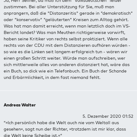
Ja, Herr Sellner, da muß ich dem "Volksdeutschen" leider
zustimmen. Bei aller Unterstützung für Sie, muß man
anprangern, daß die "Distanzeritis" gerade in "demokratisch"
oder "konservativ" "geläuterten" Kreisen zum Alltag gehört.
Was hat man damit erreicht, wenn man letztlich doch im VS-
Bericht landet? Was man Meuthen richtigerweise vorwirft,
haben seine Kritiker von rechts selbst praktiziert. Wenn alle
rechts von der CDU mit dem Distanzieren aufhören würden -
so wie es die Linken seit langem erfolgreich tun - wären wir
einen großen Schritt weiter. Würde man aufschreiben, wer
sich mittlerweile alles von anderen distanziert hat, wäre das
ein Buch, so dick wie ein Telefonbuch. Ein Buch der Schande
und Erbärmlichkeit, in dem fast niemand fehlt.
Andreas Walter
5. Dezember 2020 01:52
“»Ich persönlich habe die Welt auch nie vom Weltall aus
gesehen«, sagt nun der Richter, »trotzdem ist mir klar, dass
die Welt keine Scheibe ist.«“