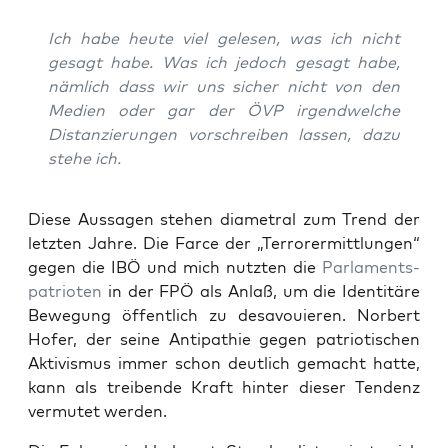
Ich habe heu­te viel gele­sen, was ich nicht
gesagt habe. Was ich jedoch gesagt habe,
näm­lich dass wir uns sicher nicht von den
Medi­en oder gar der ÖVP irgend­wel­che
Distan­zie­run­gen vor­schrei­ben las­sen, dazu
ste­he ich.
Die­se Aus­sa­gen ste­hen dia­me­tral zum Trend der
letz­ten Jah­re. Die Far­ce der „Ter­ror­er­mitt­lun­gen“
gegen die IBÖ und mich nutz­ten die
Par­la­ments­
pa­trio­ten
in der FPÖ als Anlaß, um die Iden­ti­tä­re
Bewe­gung öffent­lich zu des­avou­ie­ren. Nor­bert
Hofer, der sei­ne Anti­pa­thie gegen patrio­ti­schen
Akti­vis­mus immer schon deut­lich gemacht hat­te,
kann als trei­ben­de Kraft hin­ter die­ser Ten­denz
ver­mu­tet werden.