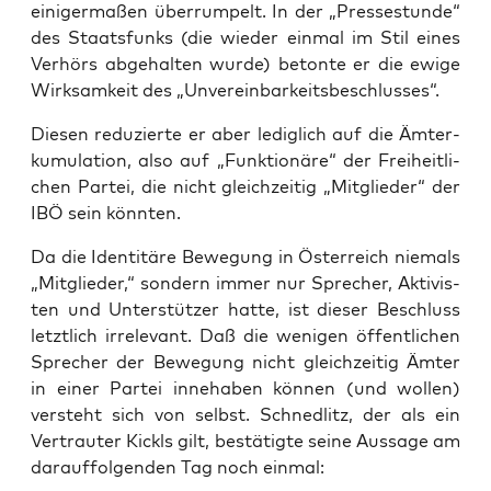
eini­ger­ma­ßen über­rum­pelt. In der „Pres­se­stun­de“
des Staats­funks (die wie­der ein­mal im Stil eines
Ver­hörs abge­hal­ten wur­de) beton­te er die ewi­ge
Wirk­sam­keit des „Unver­ein­bar­keits­be­schlus­ses“.
Die­sen redu­zier­te er aber ledig­lich auf die Ämter­
ku­mu­la­ti­on, also auf „Funk­tio­nä­re“ der Frei­heit­li­
chen Par­tei, die nicht gleich­zei­tig „Mit­glie­der“ der
IBÖ sein könnten.
Da die Iden­ti­tä­re Bewe­gung in Öster­reich nie­mals
„Mit­glie­der,“ son­dern immer nur Spre­cher, Akti­vis­
ten und Unter­stüt­zer hat­te, ist die­ser Beschluss
letzt­lich irrele­vant. Daß die weni­gen öffent­li­chen
Spre­cher der Bewe­gung nicht gleich­zei­tig Ämter
in einer Par­tei inne­ha­ben kön­nen (und wol­len)
ver­steht sich von selbst. Schned­litz, der als ein
Ver­trau­ter Kick­ls gilt, bestä­tig­te sei­ne Aus­sa­ge am
dar­auf­fol­gen­den Tag noch einmal: