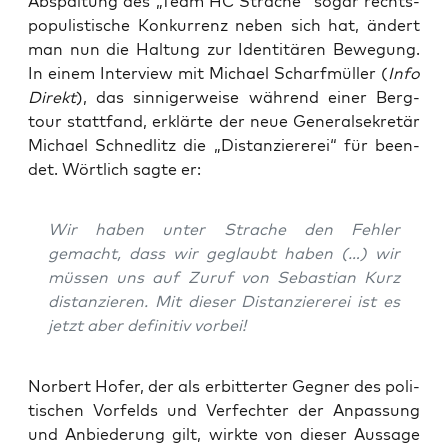
Abspal­tung des „Team HC Stra­che“ sogar rechts­
po­pu­lis­ti­sche Kon­kur­renz neben sich hat, ändert
man nun die Hal­tung zur Iden­ti­tä­ren Bewe­gung.
In einem Inter­view mit Micha­el Scharf­mül­ler (
Info
Direkt
), das sin­ni­ger­wei­se wäh­rend einer Berg­
tour statt­fand, erklär­te der neue Gene­ral­se­kre­tär
Micha­el Schned­litz die „Distan­zie­re­rei“ für been­
det. Wört­lich sag­te er:
Wir haben unter Stra­che den Feh­ler
gemacht, dass wir geglaubt haben (…) wir
müs­sen uns auf Zuruf von Sebas­ti­an Kurz
distan­zie­ren. Mit die­ser Distan­zie­re­rei ist es
jetzt aber defi­ni­tiv vorbei!
Nor­bert Hofer, der als erbit­ter­ter Geg­ner des poli­
ti­schen Vor­felds und Ver­fech­ter der Anpas­sung
und Anbie­de­rung gilt, wirk­te von die­ser Aus­sa­ge