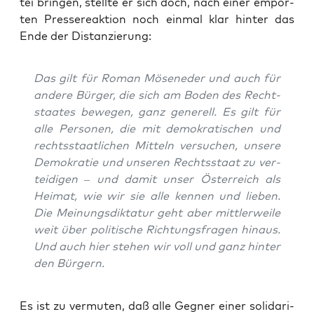
tei brin­gen, stell­te er sich doch, nach einer empör­
ten Pres­se­re­ak­ti­on noch ein­mal klar hin­ter das
Ende der Distanzierung:
Das gilt für Roman Möse­ne­der und auch für
ande­re Bür­ger, die sich am Boden des Recht­
staa­tes bewe­gen, ganz gene­rell. Es gilt für
alle Per­so­nen, die mit demo­kra­ti­schen und
rechts­staat­li­chen Mit­teln ver­su­chen, unse­re
Demo­kra­tie und unse­ren Rechts­staat zu ver­
tei­di­gen – und damit unser Öster­reich als
Hei­mat, wie wir sie alle ken­nen und lie­ben.
Die Mei­nungs­dik­ta­tur geht aber mitt­ler­wei­le
weit über poli­ti­sche Rich­tungs­fra­gen hin­aus.
Und auch hier ste­hen wir voll und ganz hin­ter
den Bürgern.
Es ist zu ver­mu­ten, daß alle Geg­ner einer soli­da­ri­