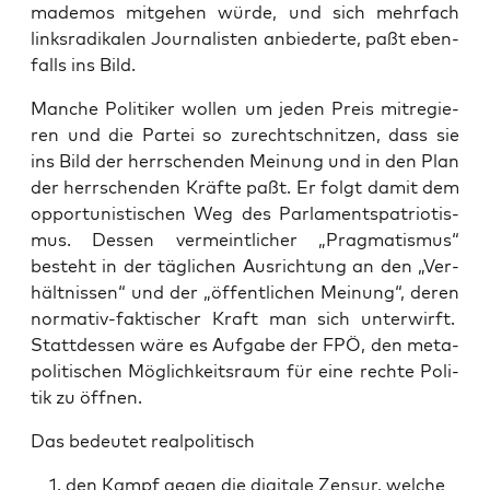
ma­de­mos mit­ge­hen wür­de, und sich mehr­fach
links­ra­di­ka­len Jour­na­lis­ten anbie­der­te, paßt eben­
falls ins Bild.
Man­che Poli­ti­ker wol­len um jeden Preis mit­re­gie­
ren und die Par­tei so zurecht­schnit­zen, dass sie
ins Bild der herr­schen­den Mei­nung und in den Plan
der herr­schen­den Kräf­te paßt. Er folgt damit dem
oppor­tu­nis­ti­schen Weg des Par­la­ments­pa­trio­tis­
mus. Des­sen ver­meint­li­cher „Prag­ma­tis­mus“
besteht in der täg­li­chen Aus­rich­tung an den „Ver­
hält­nis­sen“ und der „öffent­li­chen Mei­nung“, deren
nor­ma­tiv-fak­ti­scher Kraft man sich unter­wirft.
Statt­des­sen wäre es Auf­ga­be der FPÖ, den meta­
po­li­ti­schen Mög­lich­keits­raum für eine rech­te Poli­
tik zu öffnen.
Das bedeu­tet realpolitisch
den Kampf gegen die digi­ta­le Zen­sur, wel­che