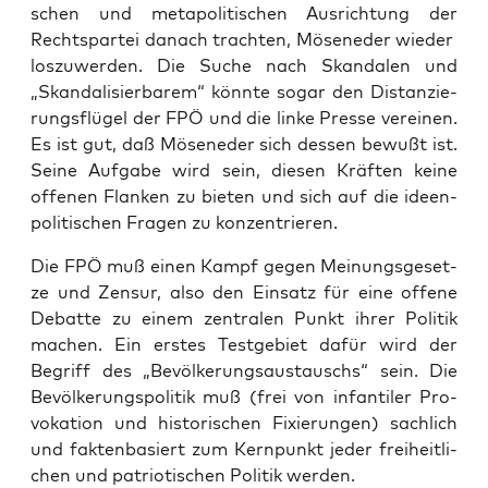
schen und meta­po­li­ti­schen Aus­rich­tung der
Rechts­par­tei danach trach­ten, Möse­ne­der wie­der
los­zu­wer­den. Die Suche nach Skan­da­len und
„Skan­da­li­sier­ba­rem“ könn­te sogar den Distan­zie­
rungs­flü­gel der FPÖ und die lin­ke Pres­se ver­ei­nen.
Es ist gut, daß Möse­ne­der sich des­sen bewußt ist.
Sei­ne Auf­ga­be wird sein, die­sen Kräf­ten kei­ne
offe­nen Flan­ken zu bie­ten und sich auf die ideen­
po­li­ti­schen Fra­gen zu konzentrieren.
Die FPÖ muß einen Kampf gegen Mei­nungs­ge­set­
ze und Zen­sur, also den Ein­satz für eine offe­ne
Debat­te zu einem zen­tra­len Punkt ihrer Poli­tik
machen. Ein ers­tes Test­ge­biet dafür wird der
Begriff des „Bevöl­ke­rungs­aus­tauschs“ sein. Die
Bevöl­ke­rungs­po­li­tik muß (frei von infan­ti­ler Pro­
vo­ka­ti­on und his­to­ri­schen Fixie­run­gen) sach­lich
und fak­ten­ba­siert zum Kern­punkt jeder frei­heit­li­
chen und patrio­ti­schen Poli­tik werden.