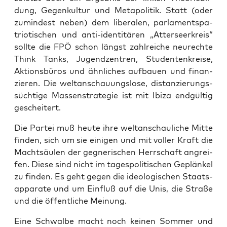
dung, Gegen­kul­tur und Meta­po­li­tik. Statt (oder
zumin­dest neben) dem libe­ra­len, par­la­ments­pa­
trio­ti­schen und anti-iden­ti­tä­ren „Atter­se­er­kreis“
soll­te die FPÖ schon längst zahl­rei­che neu­rech­te
Think Tanks, Jugend­zen­tren, Stu­den­ten­krei­se,
Akti­ons­bü­ros und ähn­li­ches auf­bau­en und finan­
zie­ren. Die welt­an­schau­ungs­lo­se, distan­zie­rungs­
süch­ti­ge Mas­sen­stra­te­gie ist mit Ibi­za end­gül­tig
gescheitert.
Die Par­tei muß heu­te ihre welt­an­schau­li­che Mit­te
fin­den, sich um sie eini­gen und mit vol­ler Kraft die
Macht­säu­len der geg­ne­ri­schen Herr­schaft angrei­
fen. Die­se sind nicht im tages­po­li­ti­schen Geplän­kel
zu fin­den. Es geht gegen die ideo­lo­gi­schen Staats­
ap­pa­ra­te und um Ein­fluß auf die Unis, die Stra­ße
und die öffent­li­che Meinung.
Eine Schwal­be macht noch kei­nen Som­mer und