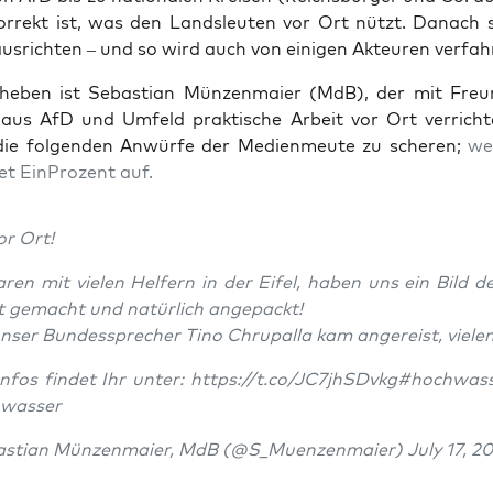
r­rekt ist, was den Lands­leu­ten vor Ort nützt. Danach so
us­rich­ten – und so wird auch von eini­gen Akteu­ren verfah
u­he­ben ist Sebas­ti­an Mün­zen­mai­er (MdB), der mit Fre
n aus AfD und Umfeld prak­ti­sche Arbeit vor Ort ver­rich­t
ie fol­gen­den Anwür­fe der Medi­en­meu­te zu sche­ren;
wei
­tet Ein­Pro­zent auf.
vor Ort!
ren mit vie­len Hel­fern in der Eifel, haben uns ein Bild d
t gemacht und natür­lich angepackt!
ser Bun­des­spre­cher Tino Chrup­al­la kam ange­reist, vie­le
nfos fin­det Ihr unter:
https://t.co/JC7jhSDvkg
#hoch­was­se
was­ser
s­ti­an Mün­zen­mai­er, MdB (@S_Muenzenmaier) July 17, 20