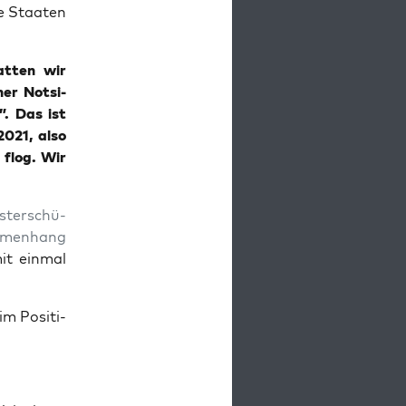
ne Staa­ten
hat­ten wir
er Not­si­
”. Das ist
2021, also
 flog. Wir
­ter­schü­
m­men­hang
t ein­mal
im Posi­ti­