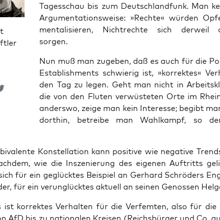
Tages­schau bis zum Deutsch­land­funk. Man ke
Argu­men­ta­ti­ons­wei­se: »Rech­te« wür­den Opf
men­ta­li­sie­ren, Nicht­rech­te sich der­weil au
t
sorgen.
ftler
Nun muß man zuge­ben, daß es auch für die Poli­
Estab­lish­ments schwie­rig ist, »kor­rek­tes« Ver
den Tag zu legen. Geht man nicht in Arbeits­kl
die von den Flu­ten ver­wüs­te­ten Orte im Rhei
anders­wo, zei­ge man kein Inter­es­se; begibt man
dort­hin, betrei­be man Wahl­kampf, so der 
i­va­len­te Kon­stel­la­ti­on kann posi­ti­ve wie nega­ti­ve Trend
ach­dem, wie die Insze­nie­rung des eige­nen Auf­tritts ge
e sich für ein geglück­tes Bei­spiel an Ger­hard Schrö­ders En
r, für ein ver­un­glück­tes aktu­ell an sei­nen Genos­sen Hel­
st kor­rek­tes Ver­hal­ten für die Ver­fem­ten, also für die p
on AfD bis zu natio­na­len Krei­sen (Reichs­bür­ger und Co. au