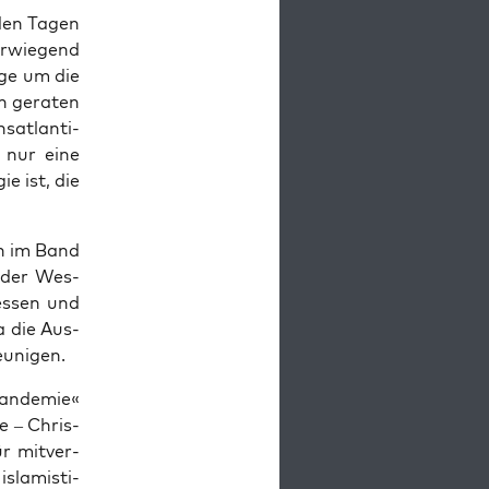
 den Tagen
r­wie­gend
r­ge um die
en gera­ten
at­lan­ti­
 nur eine
ie ist, die
nen im Band
 »der Wes­
­es­sen und
ja die Aus­
leunigen.
an­de­mie«
he – Chris­
ür mit­ver­
sla­mis­ti­