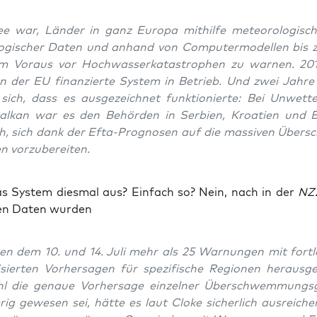
e war, Län­der in ganz Euro­pa mit­hil­fe meteo­ro­lo­gi­s
lo­gi­scher Daten und anhand von Com­pu­ter­mo­del­len bis 
m Vor­aus vor Hoch­was­ser­ka­ta­stro­phen zu war­nen. 20
n der EU finan­zier­te Sys­tem in Betrieb. Und zwei Jah­re 
 sich, dass es aus­ge­zeich­net funk­tio­nier­te: Bei Unwet­
l­kan war es den Behör­den in Ser­bi­en, Kroa­ti­en und Bo
ch, sich dank der Efta-Pro­gno­sen auf die mas­si­ven Über­
n vorzubereiten.
as Sys­tem dies­mal aus? Ein­fach so? Nein, nach in der
NZ
nen Daten wurden
hen dem 10. und 14. Juli mehr als 25 War­nun­gen mit fort­l
i­sier­ten Vor­her­sa­gen für spe­zi­fi­sche Regio­nen her­aus­ge
 die genaue Vor­her­sa­ge ein­zel­ner Über­schwem­mungs­ge
rig gewe­sen sei, hät­te es laut Clo­ke sicher­lich aus­rei­ch