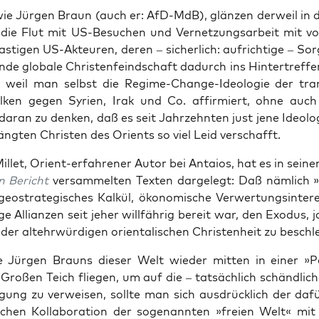
wie Jür­gen Braun (auch er: AfD-MdB), glän­zen der­weil in
ie Flut mit US-Besu­chen und Ver­net­zungs­ar­beit mit vo
s­ti­gen US-Akteu­ren, deren – sicher­lich: auf­rich­ti­ge – So
de glo­ba­le Chris­ten­feind­schaft dadurch ins Hin­ter­tref­f
 weil man selbst die Regime-Chan­ge-Ideo­lo­gie der trans­
­ken gegen Syri­en, Irak und Co. affir­miert, ohne auch
ar­an zu den­ken, daß es seit Jahr­zehn­ten just jene Ideo­lo­g
ng­ten Chris­ten des Ori­ents so viel Leid verschafft.
l­let, Ori­ent-erfah­re­ner Autor bei Antai­os, hat es in sei­
n Bericht
ver­sam­mel­ten Tex­ten dar­ge­legt: Daß näm­lich
eo­stra­te­gi­sches Kal­kül, öko­no­mi­sche Ver­wer­tungs­in­ter
ti­ge Alli­an­zen seit jeher will­fäh­rig bereit war, den Exodus, 
der alt­ehr­wür­di­gen ori­en­ta­li­schen Chris­ten­heit zu besch
Jür­gen Brauns die­ser Welt wie­der mit­ten in einer »P
ro­ßen Teich flie­gen, um auf die – tat­säch­lich schänd­li­c
l­gung zu ver­wei­sen, soll­te man sich aus­drück­lich der daf
i­chen Kol­la­bo­ra­ti­on der soge­nann­ten »frei­en Welt« mit i