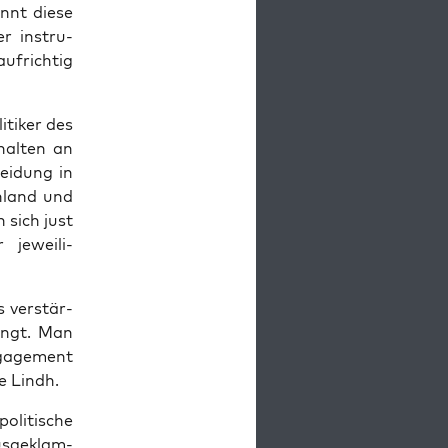
nnt die­se
er instru­
f­rich­tig
ti­ker des
­hal­ten an
ei­dung in
n­land und
 sich just
jewei­li­
s ver­stär­
lingt. Man
ga­ge­ment
ge Lindh.
oli­ti­sche
s­ge­klam­