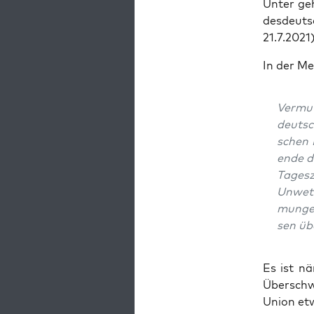
Unter geht
des­deut­
21.7.2021)
In der Me
Ver­mu
deut­s
schen 
en­de d
Tages­
Unwet­
mun­ge
sen übe
Es ist nä
Über­schw
Uni­on et