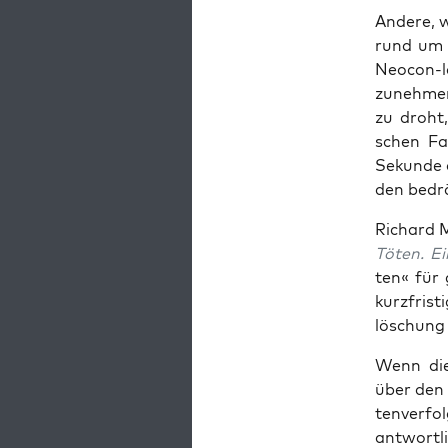
Ande­re, 
rund um d
Neo­con-la
zuneh­men­
zu droht,
schen Fal
Sekun­de d
den bedrä
Richard Mi
Töten. Ei
ten« für g
kurz­fris­
lö­schung 
Wenn die 
über den G
ten­ver­fo
ant­wort­l