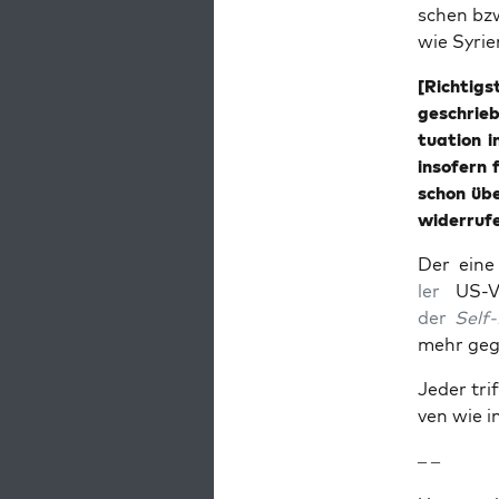
schen bzw.
wie Syri­
[Rich­tig­
geschrie­
tua­ti­on
inso­fern
schon übe
wider­ru­f
Der eine 
ler
US-Vo
der
Self-
mehr geg
Jeder trif
ven wie i
– –