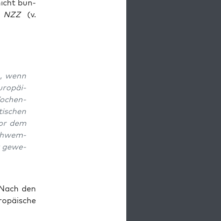
 nicht bun­
e
NZZ
(v.
n, wenn
ro­päi­
Wochen­
ti­schen
vor dem
schwem­
t gewe­
. Nach den
o­päi­sche