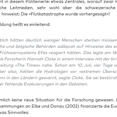
 in die­sem Poli­te­i­ner­lei etwas Zen­tra­les, wor­auf zwar
sche Leit­me­di­en, sehr wohl aber die schwei­ze­ri­sch
 hin­weist: Die »Flut­ka­ta­stro­phe wur­de vorhergesagt«!
l­dung heißt es einleitend:
t­lich hät­ten deut­lich weni­ger Men­schen ster­ben müs­se
che und bel­gi­sche Behör­den adäquat auf Hin­wei­se des eu
Früh­warn­sys­tems Efas reagiert hät­ten. Das leg­te am 
ie For­sche­rin Han­nah Clo­ke in einem Inter­view mit der bri­
zei­tung «The Times» nahe. Schon am 10. Juli, vier Tage 
ter also, hät­ten die Hydro­lo­gen vor «extre­men Über­
n» in den Län­dern gewarnt, sag­te Clo­ke. Sie sei bestürz
r feh­len­de Eva­ku­ie­run­gen in den Gebieten.
m­lich kei­ne neue Situa­ti­on für die For­schung gewe­sen
em­mun­gen an Elbe und Donau (2002) finan­zier­te die Eur
was Sinnvolles: