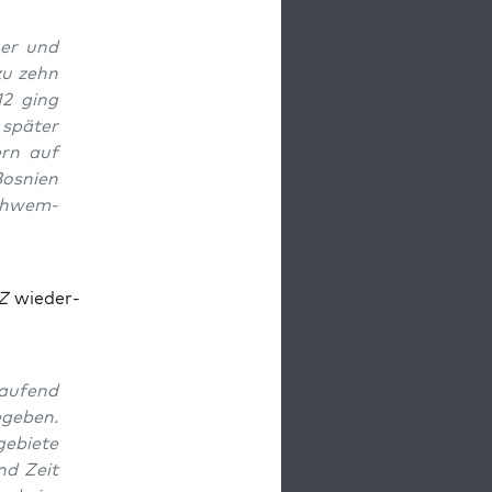
cher und
zu zehn
12 ging
spä­ter
tern auf
s­ni­en
schwem­
Z
wie­der­
au­fend
­ge­ben.
­bie­te
end Zeit