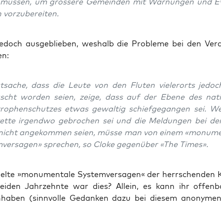
müs­sen, um grös­se­re Gemein­den mit War­nun­gen und Eva
n vorzubereiten.
jedoch aus­ge­blie­ben, wes­halb die Pro­ble­me bei den Ver­an
en:
­sa­che, dass die Leu­te von den Flu­ten vie­ler­orts jedoch
ascht wor­den sei­en, zei­ge, dass auf der Ebe­ne des natio
tro­phen­schut­zes etwas gewal­tig schief­ge­gan­gen sei. W
et­te irgend­wo gebro­chen sei und die Mel­dun­gen bei d
nicht ange­kom­men sei­en, müs­se man von einem «monu­men
­ver­sa­gen» spre­chen, so Clo­ke gegen­über «The Times».
el­te »monu­men­ta­le Sys­tem­ver­sa­gen« der herr­schen­den 
bei­den Jahr­zehn­te war dies? Allein, es kann ihr offen­b
ha­ben (sinn­vol­le Gedan­ken dazu bei die­sem anony­me