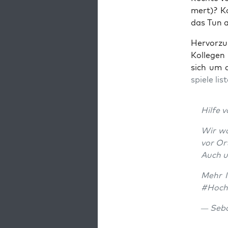
mert)? Ko
das Tun a
Her­vor­z
Kol­le­ge
sich um d
spie­le lis
Hil­fe 
Wir wa
vor Or
Auch un
Mehr I
#Hoch­
— Seba