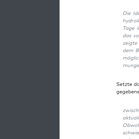
Die Ide
hydro­
Tage i
das vo
zeig­te
dem Ba
mög­li
mun­ge
Setz­te d
ge­ge­be­
zwi­sc
aktua­l
Obwohl
schwie­