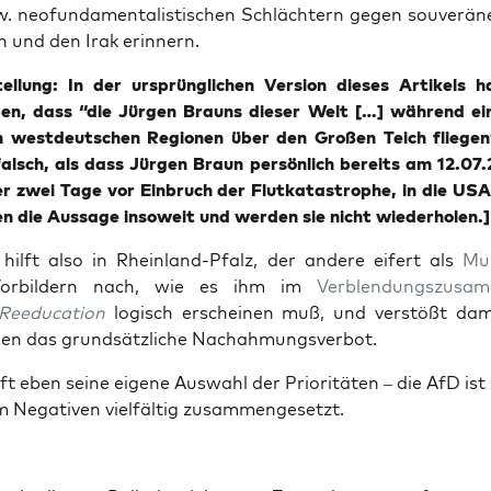
 neo­fun­da­men­ta­lis­ti­schen Schläch­tern gegen sou­ve­rä­
en und den Irak erinnern.
stel­lung: In der ursprüng­li­chen Ver­si­on die­ses Arti­kels 
ben, dass “die Jür­gen Brauns die­ser Welt […] wäh­rend ein
 in west­deut­schen Regio­nen über den Gro­ßen Teich flie­gen
 falsch, als dass Jür­gen Braun per­sön­lich bereits am 12.07.
r zwei Tage vor Ein­bruch der Flut­ka­ta­stro­phe, in die USA
en die Aus­sa­ge inso­weit und wer­den sie nicht wiederholen.]
hilft also in Rhein­land-Pfalz, der ande­re eifert als
Mus
r­bil­dern nach, wie es ihm im
Ver­blen­dungs­zu­sa
Ree­du­ca­ti­on
logisch erschei­nen muß, und ver­stößt dami
en das grund­sätz­li­che Nachahmungsverbot.
ft eben sei­ne eige­ne Aus­wahl der Prio­ri­tä­ten – die AfD ist 
m Nega­ti­ven viel­fäl­tig zusammengesetzt.