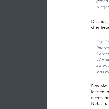
geben 
run­ge
Dies ist 
chen lieg
Die Tat
über­r
Kata­s
Warn­k
schen 
Sys­tem
Das wie­vi
letz­ten 
nichts an
Nutzer).