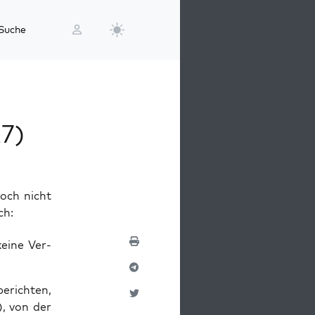
Suche
7)
och nicht
ch:
ei­ne Ver­
berich­ten,
), von der