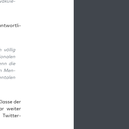
­ku­ie­
t­wort­li­
 völ­lig
­na­len
enn die
en Men­
­ta­len
Klas­se der
ar wei­ter
n Twitter-