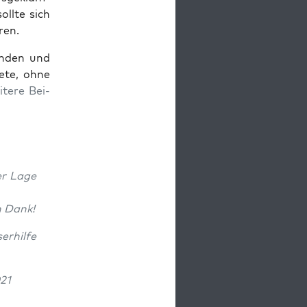
ll­te sich
ren.
un­den und
e­te, ohne
­te­re Bei­
er Lage
n Dank!
r­hil­fe
21