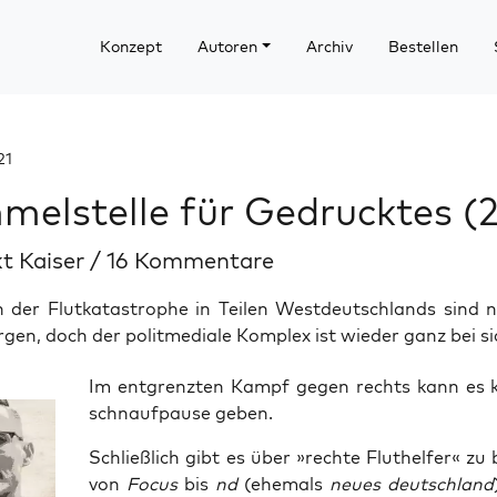
Konzept
Autoren
Archiv
Bestellen
21
elstelle für Gedrucktes (2
t Kaiser
/
16 Kommentare
n der Flutkatastrophe in Teilen Westdeutschlands sind n
rgen, doch der politmediale Komplex ist wieder ganz bei si
Im ent­grenz­ten Kampf gegen rechts kann es k
schnauf­pau­se geben.
Schließ­lich gibt es über »rech­te Flu­t­hel­fer« zu 
von
Focus
bis
nd
(ehe­mals
neu­es deutsch­land