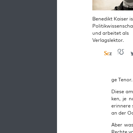
Benedikt Kaiser is
Politikwissenscha
und arbeitet als
Verlagslektor.
ge Tenor.
Die­se amb
ken, je n
erin­ne­r
an der Ode
Aber was i
Rech­te v