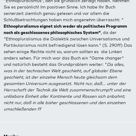
"Ethnopluralismus", den sie gründlich zerlegt haben. Nehmen
Sie es persönlich! Im positiven Sinne. Ich habe Ihr Buch
seinerzeit ziemlich genau gelesen und vor allem die
Schlußbetrachtungen haben mich angenehm überrascht: "
Ethnopluralismus eignet sich weder als politisches Programm
noch als geschlossenes philosophisches System"
, da der
"Ethnopluralismus die Dialektik zwischen Universalismus und
Partikularismus nicht befriedigend lösen kann." (S. 290ff) Das
sehen einige Rechte nicht so, warum sollten es die Linken
anders sehen. Für mich war das Buch ein "Game changer"
und natürlich besteht das Grundproblem weiter: "
Da alles,
was in der technischen Welt geschieht, auf globaler Ebene
geschieht, ist der einzelne Mensch heute gleichsam dem
gesamten Universum ausgesetzt. Nicht nur, daß... unter der
Herrschaft der Technik die Welt zusammenschrumpft und eine
unlösbare Einheit aller Kontinente und Rassen sich anbahnt;
nicht nur, daß in alle bisher geschlossenen und den einzelnen
umschließenden ff