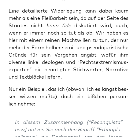
Eine detail­lier­te Wider­le­gung kann dabei kaum
mehr als eine Fleiß­ar­beit sein, da auf der Sei­te des
Staa­tes nicht
bona fide
dis­ku­tiert wird, auch,
wenn er immer noch so tut als ob. Wir haben es
hier mit einem rei­nen Macht­wil­len zu tun, der nur
mehr der Form hal­ber semi- und pseu­do­ju­ris­ti­sche
Grün­de für sein Vor­ge­hen angibt, wofür ihm
diver­se lin­ke Ideo­lo­gen und “Rechts­extre­mis­mus­
exper­ten” die benö­tig­ten Stich­wör­ter, Nar­ra­ti­ve
und Text­blö­cke liefern.
Nur ein Bei­spiel, das ich (obwohl ich es längst bes­
ser wis­sen müß­te) doch ein biß­chen per­sön­
lich nehme:
In die­sem Zusam­men­hang [“Recon­quis­ta”
usw] nut­zen Sie auch den Begriff “Eth­no­plu­
ra­lis­mus” als Deck­man­tel, um den Ihrem