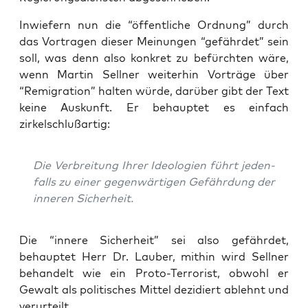
Inwie­fern nun die “öffent­li­che Ord­nung” durch
das Vor­tra­gen die­ser Mei­nun­gen “gefähr­det” sein
soll, was denn also kon­kret zu befürch­ten wäre,
wenn Mar­tin Sell­ner wei­ter­hin Vor­trä­ge über
“Remi­gra­ti­on” hal­ten wür­de, dar­über gibt der Text
kei­ne Aus­kunft. Er behaup­tet es ein­fach
zirkelschlußartig:
Die Ver­brei­tung Ihrer Ideo­lo­gien führt jeden­
falls zu einer gegen­wär­ti­gen Gefähr­dung der
inne­ren Sicherheit.
Die “inne­re Sicher­heit” sei also gefähr­det,
behaup­tet Herr Dr. Lau­ber, mit­hin wird Sell­ner
behan­delt wie ein Pro­to-Ter­ro­rist, obwohl er
Gewalt als poli­ti­sches Mit­tel dezi­diert ablehnt und
verurteilt.