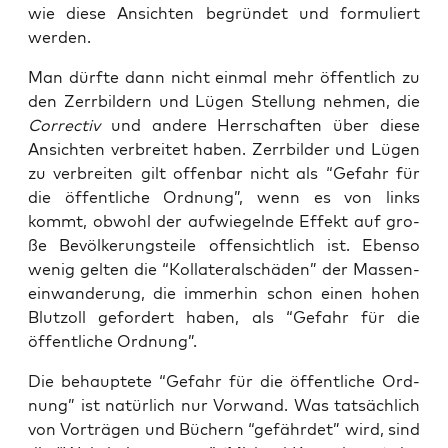
wie die­se Ansich­ten begrün­det und for­mu­liert
werden.
Man dürf­te dann nicht ein­mal mehr öffent­lich zu
den Zerr­bil­dern und Lügen Stel­lung neh­men, die
Cor­rec­tiv
und ande­re Herr­schaf­ten über die­se
Ansich­ten ver­brei­tet haben. Zerr­bil­der und Lügen
zu ver­brei­ten gilt offen­bar nicht als “Gefahr für
die öffent­li­che Ord­nung”, wenn es von links
kommt, obwohl der auf­wie­geln­de Effekt auf gro­
ße Bevöl­ke­rungs­tei­le offen­sicht­lich ist. Eben­so
wenig gel­ten die “Kol­la­te­ral­schä­den” der Mas­sen­
ein­wan­de­rung, die immer­hin schon einen hohen
Blut­zoll gefor­dert haben, als “Gefahr für die
öffent­li­che Ordnung”.
Die behaup­te­te “Gefahr für die öffent­li­che Ord­
nung” ist natür­lich nur Vor­wand. Was tat­säch­lich
von Vor­trä­gen und Büchern “gefähr­det” wird, sind