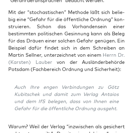
“Gefähr­der­an­spra­chen” bedacht werden.
Mit der “sto­chas­ti­schen” Metho­de läßt sich belie­
big eine “Gefahr für die öffent­li­che Ord­nung” kon­
stru­ie­ren. Schon das Vor­han­den­sein einer
bestimm­ten poli­ti­schen Gesin­nung kann als Beleg
für das Dräu­en einer sol­chen Gefahr genü­gen. Ein
Bei­spiel dafür fin­det sich in dem Schrei­ben an
Mar­tin Sell­ner, unter­zeich­net von einem
Herrn Dr.
(Kars­ten) Lau­ber
von der Aus­län­der­be­hör­de
Pots­dam (Fach­be­reich Ord­nung und Sicherheit):
Auch Ihre engen Ver­bin­dun­gen zu Götz
Kubit­schek und damit zum Ver­lag Antai­os
und dem IfS bele­gen, dass von Ihnen eine
Gefahr für die öffent­li­che Ord­nung ausgeht.
War­um? Weil der Ver­lag “inzwi­schen als gesi­chert