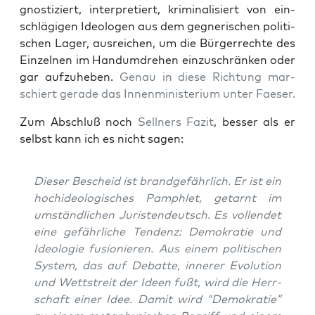
gnos­ti­ziert, inter­pre­tiert, kri­mi­na­li­siert von ein­
schlä­gi­gen Ideo­lo­gen aus dem geg­ne­ri­schen poli­ti­
schen Lager, aus­rei­chen, um die Bür­ger­rech­te des
Ein­zel­nen im Hand­um­dre­hen ein­zu­schrän­ken oder
gar auf­zu­he­ben.
Genau in die­se Rich­tung mar­
schiert gera­de das Innen­mi­nis­te­ri­um unter Faeser.
Zum Abschluß noch
Sell­ners Fazit
, bes­ser als er
selbst kann ich es nicht sagen:
Die­ser Bescheid ist brand­ge­fähr­lich. Er ist ein
hoch­ideo­lo­gi­sches Pam­phlet, getarnt im
umständ­li­chen Juris­ten­deutsch. Es voll­endet
eine gefähr­li­che Ten­denz: Demo­kra­tie und
Ideo­lo­gie fusio­nie­ren. Aus einem poli­ti­schen
Sys­tem, das auf Debat­te, inne­rer Evo­lu­ti­on
und Wett­streit der Ideen fußt, wird die Herr­
schaft einer Idee. Damit wird “Demo­kra­tie”