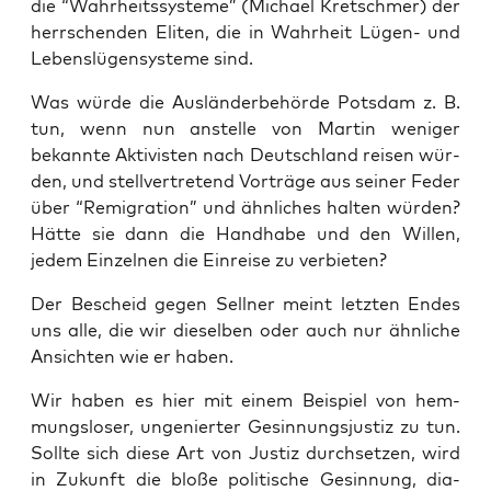
die “Wahr­heits­sys­te­me” (Micha­el Kret­schmer) der
herr­schen­den Eli­ten, die in Wahr­heit Lügen- und
Lebens­lü­gen­sys­te­me sind.
Was wür­de die Aus­län­der­be­hör­de Pots­dam z. B.
tun, wenn nun anstel­le von Mar­tin weni­ger
bekann­te Akti­vis­ten nach Deutsch­land rei­sen wür­
den, und stell­ver­tre­tend Vor­trä­ge aus sei­ner Feder
über “Remi­gra­ti­on” und ähn­li­ches hal­ten wür­den?
Hät­te sie dann die Hand­ha­be und den Wil­len,
jedem Ein­zel­nen die Ein­rei­se zu verbieten?
Der Bescheid gegen Sell­ner meint letz­ten Endes
uns alle, die wir die­sel­ben oder auch nur ähn­li­che
Ansich­ten wie er haben.
Wir haben es hier mit einem Bei­spiel von hem­
mungs­lo­ser, unge­nier­ter Gesin­nungs­jus­tiz zu tun.
Soll­te sich die­se Art von Jus­tiz durch­set­zen, wird
in Zukunft die blo­ße poli­ti­sche Gesin­nung, dia­