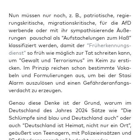
Nun müs­sen nur noch, z. B., patrio­ti­sche, regie­
rungs­kri­ti­sche, migra­ti­ons­kri­ti­sche, für die AfD
wer­ben­de oder mit ihr sym­pa­thi­sie­ren­de Äuße­
run­gen pau­schal als “Auf­sta­che­lun­gen zum Haß”
klas­si­fi­ziert wer­den, damit der
“Früh­erken­nungs­
dienst”
so früh wie mög­lich zur Tat schrei­ten kann,
um “Gewalt und Ter­ro­ris­mus” im Keim zu ersti­
cken. Im Prin­zip rei­chen schon bestimm­te Voka­
beln und For­mu­lie­run­gen aus, um bei der Sta­si
Alarm aus­zu­lö­sen und einen Gefähr­der­an­fangs­
ver­dacht zu erzeugen.
Genau die­se Den­ke ist der Grund, war­um im
Deutsch­land des Jah­res 2024 Sät­ze wie “Die
Schlümp­fe sind blau und Deutsch­land auch“ oder
auch “Deutsch­land ist Hei­mat, nicht nur ein Ort”,
geäu­ßert von Teen­agern, mit Poli­zei­ein­sät­zen und