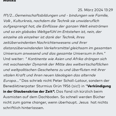
Monika
25. März 2024 13:29
ff1/2...Gemeinschaftsbildungen und - bindungen wie Familie,
Volk , Kulturkreis, nachdem die Technik sie unwideruflich
aufgesprengt hat, die Einflüsse der ganzen Welt einströmen
und so ein globales Weltgefühl im Entstehen ist, nein, der
einzelne als einzelner ist dank der Technik, ihres
zeitüberwindenten Nachrichtenwesens und ihrer
distanzüberwindenden Verkehrsmittel gleichsam im gesamten
Universum anwesend und das gesamte Universum in ihm."
Und weiter:
" Kontinente wie Asien und Afrika drängen sich
mit wachsender Dynamik der Mitte des weltwirtschaftlichen
und weltpolitischen Geschehens zu und überfluten mit ihrer
vitalen Kraft und ihren neuen Ideologien das alternde
Europa..."
Das schrieb nicht Peter Scholl-Latour, sondern der
Benediktinerpater Sturmius Grün 1956 (sic!) in "
Verkündigung
in der Glaubenskrise der Zeit".
Das fand ich kürzlich beim
Ausmisten auf dem Dachboden. So schnell werden Bücher
nicht zum game changer, wenn überhaupt. Jesus hat nichts
schriftlich hinterlassen.