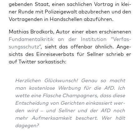
geben­den Staat, einen sach­li­chen Vor­trag in klei­
ner Run­de mit Poli­zei­ge­walt abzu­bre­chen und den
Vor­tra­gen­den in Hand­schel­len abzuführen.
Mathi­as Brod­korb, Autor einer eben erschie­ne­nen
Fun­da­men­tal­kri­tik an der Insti­tu­ti­on “Ver­fas­
sungs­schutz”
, sieht das offen­bar ähn­lich. Ange­
sichts des Ein­rei­se­ver­bots für Sell­ner schrieb er
auf Twit­ter sarkastisch:
Herz­li­chen Glück­wunsch! Genau so macht
man kos­ten­lo­se Wer­bung für die AfD. Ich
wet­te eine Fla­sche Cham­pa­gners, dass die­se
Ent­schei­dung von Gerich­ten ein­kas­siert wer­
den wird – und Sell­ner und der AfD noch
mehr Auf­merk­sam­keit beschert. Wer hält
dagegen?