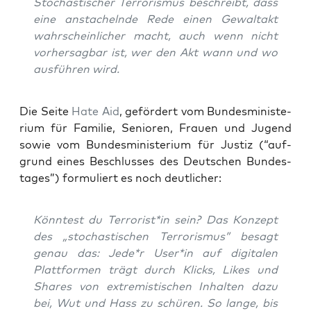
Sto­chas­ti­scher Ter­ro­ris­mus beschreibt, dass
eine ansta­cheln­de Rede einen Gewalt­akt
wahr­schein­li­cher macht, auch wenn nicht
vor­her­sag­bar ist, wer den Akt wann und wo
aus­füh­ren wird.
Die Sei­te
Hate Aid
, geför­dert vom Bun­des­mi­nis­te­
ri­um für Fami­lie, Senio­ren, Frau­en und Jugend
sowie vom Bun­des­mi­nis­te­ri­um für Jus­tiz (“auf­
grund eines Beschlus­ses des Deut­schen Bun­des­
ta­ges”) for­mu­liert es noch deutlicher:
Könn­test du Terrorist*in sein? Das Kon­zept
des „sto­chas­ti­schen Ter­ro­ris­mus” besagt
genau das: Jede*r User*in auf digi­ta­len
Platt­for­men trägt durch Klicks, Likes und
Shares von extre­mis­ti­schen Inhal­ten dazu
bei, Wut und Hass zu schü­ren. So lan­ge, bis