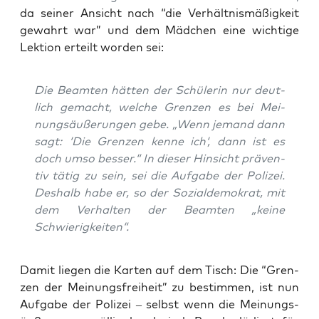
da sei­ner Ansicht nach “die Ver­hält­nis­mä­ßig­keit
gewahrt war” und dem Mäd­chen eine wich­ti­ge
Lek­ti­on erteilt wor­den sei:
Die Beam­ten hät­ten der Schü­le­rin nur deut­
lich gemacht, wel­che Gren­zen es bei Mei­
nungs­äu­ße­run­gen gebe. „Wenn jemand dann
sagt: ‘Die Gren­zen ken­ne ich‘, dann ist es
doch umso bes­ser.“ In die­ser Hin­sicht prä­ven­
tiv tätig zu sein, sei die Auf­ga­be der Poli­zei.
Des­halb habe er, so der Sozi­al­de­mo­krat, mit
dem Ver­hal­ten der Beam­ten „kei­ne
Schwierigkeiten“.
Damit lie­gen die Kar­ten auf dem Tisch: Die “Gren­
zen der Mei­nungs­frei­heit” zu bestim­men, ist nun
Auf­ga­be der Poli­zei – selbst wenn die Mei­nungs­