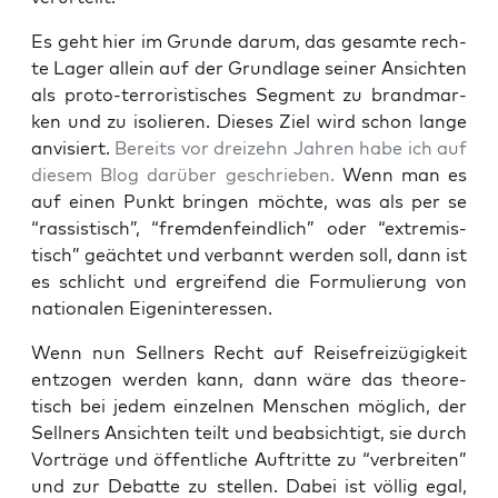
Es geht hier im Grun­de dar­um, das gesam­te rech­
te Lager allein auf der Grund­la­ge sei­ner Ansich­ten
als pro­to-ter­ro­ris­ti­sches Seg­ment zu brand­mar­
ken und zu iso­lie­ren. Die­ses Ziel wird schon lan­ge
anvi­siert.
Bereits vor drei­zehn Jah­ren habe ich auf
die­sem Blog dar­über geschrie­ben.
Wenn man es
auf einen Punkt brin­gen möch­te, was als per se
“ras­sis­tisch”, “frem­den­feind­lich” oder “extre­mis­
tisch” geäch­tet und ver­bannt wer­den soll, dann ist
es schlicht und ergrei­fend die For­mu­lie­rung von
natio­na­len Eigeninteressen.
Wenn nun Sell­ners Recht auf Rei­se­frei­zü­gig­keit
ent­zo­gen wer­den kann, dann wäre das theo­re­
tisch bei jedem ein­zel­nen Men­schen mög­lich, der
Sell­ners Ansich­ten teilt und beab­sich­tigt, sie durch
Vor­trä­ge und öffent­li­che Auf­trit­te zu “ver­brei­ten”
und zur Debat­te zu stel­len. Dabei ist völ­lig egal,