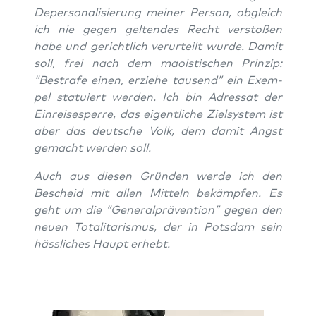
Deper­so­na­li­sie­rung mei­ner Per­son, obgleich
ich nie gegen gel­ten­des Recht ver­sto­ßen
habe und gericht­lich ver­ur­teilt wur­de. Damit
soll, frei nach dem mao­is­ti­schen Prin­zip:
“Bestra­fe einen, erzie­he tau­send” ein Exem­
pel sta­tu­iert wer­den. Ich bin Adres­sat der
Ein­rei­se­sper­re, das eigent­li­che Ziel­sys­tem ist
aber das deut­sche Volk, dem damit Angst
gemacht wer­den soll.
Auch aus die­sen Grün­den wer­de ich den
Bescheid mit allen Mit­teln bekämp­fen. Es
geht um die “Gene­ral­prä­ven­ti­on” gegen den
neu­en Tota­li­ta­ris­mus, der in Pots­dam sein
häss­li­ches Haupt erhebt.