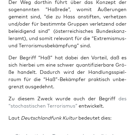
Der Weg dort­hin führt über das Kon­zept der
soge­nann­ten “Haß­re­de”, womit Äuße­run­gen
gemeint sind, “die zu Hass anstif­ten, ver­het­zen
und/oder für bestimm­te Grup­pen ver­let­zend oder
belei­di­gend sind” (öster­rei­chi­sches Bun­des­kanz­
ler­amt), und somit rele­vant für die “Extre­mis­mus-
und Ter­ro­ris­mus­be­kämp­fung” sind.
Der Begriff “Haß” hat dabei den Vor­teil, daß es
sich hier­bei um eine schwer quan­ti­fi­zier­ba­re Grö­
ße han­delt. Dadurch wird der Hand­lungs­spiel­
raum für die “Haß”-Bekämpfer prak­tisch unbe­
grenzt ausgedehnt.
Zu die­sem Zweck wur­de auch der Begriff
des
“sto­chas­ti­schen Ter­ro­ris­mus”
entwickelt.
Laut
Deutsch­land­funk Kul­tur
bedeu­tet dies: