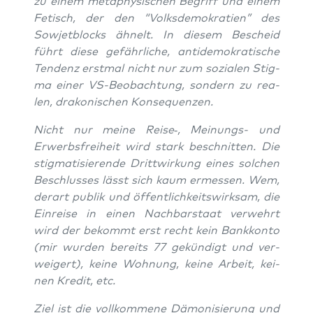
zu einem meta­phy­si­schen Begriff und einem
Fetisch, der den “Volks­de­mo­kra­tien” des
Sowjet­blocks ähnelt. In die­sem Bescheid
führt die­se gefähr­li­che, anti­de­mo­kra­ti­sche
Ten­denz erst­mal nicht nur zum sozia­len Stig­
ma einer VS-Beob­ach­tung, son­dern zu rea­
len, dra­ko­ni­schen Konsequenzen.
Nicht nur mei­ne Reise‑, Mei­nungs- und
Erwerbs­frei­heit wird stark beschnit­ten. Die
stig­ma­ti­sie­ren­de Dritt­wir­kung eines sol­chen
Beschlus­ses lässt sich kaum ermes­sen. Wem,
der­art publik und öffent­lich­keits­wirk­sam, die
Ein­rei­se in einen Nach­bar­staat ver­wehrt
wird der bekommt erst recht kein Bank­kon­to
(mir wur­den bereits 77 gekün­digt und ver­
wei­gert), kei­ne Woh­nung, kei­ne Arbeit, kei­
nen Kre­dit, etc.
Ziel ist die voll­kom­me­ne Dämo­ni­sie­rung und