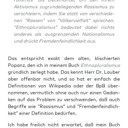
Akti­vis­mus zugrun­de­lie­gen­den Ras­sis­mus zu
ver­schlei­ern, indem Sie statt von ver­schie­de­
nen “Ras­sen” von “Völ­ker­viel­falt” spre­chen.
“Eth­no­plu­ra­lis­mus” bedeu­tet dabei nichts
ande­res als aus­gren­zen­den Natio­na­lis­mus
und drückt Frem­den­feind­lich­keit aus.
Das ent­spricht exakt dem alten, kli­schier­ten
Popanz, den ich in mei­nem Buch
Eth­no­plu­ra­lis­mus
gründ­lich zer­legt habe. Das kennt Herr Dr. Lau­ber
aber offen­bar nicht, und so hat er ein­fach die
Defi­ni­tio­nen von Wiki­pe­dia oder der BpB über­
nom­men, ver­mut­lich ohne auch nur einen Gedan­
ken auf das Pro­blem zu ver­schwen­den, daß auch
Begrif­fe wie “Ras­sis­mus” und “Frem­den­feind­lich­
keit” einer Defi­ni­ti­on bedürfen.
Ich habe frei­lich nicht erwar­tet, daß mein Buch