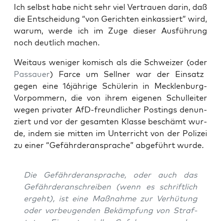
Ich selbst habe nicht sehr viel Ver­trau­en dar­in, daß
die Ent­schei­dung “von Gerich­ten ein­kas­siert” wird,
war­um, wer­de ich im Zuge die­ser Aus­füh­rung
noch deut­lich machen.
Weit­aus weni­ger komisch als die Schwei­zer (oder
Pas­sau­er
) Far­ce um Sell­ner war der Ein­satz
gegen eine 16jährige Schü­le­rin in Meck­len­burg-
Vor­pom­mern, die von ihrem eige­nen Schul­lei­ter
wegen pri­va­ter AfD-freund­li­cher Pos­tings denun­
ziert und vor der gesam­ten Klas­se beschämt wur­
de, indem sie mit­ten im Unter­richt von der Poli­zei
zu einer “Gefähr­der­an­spra­che” abge­führt wurde.
Die Gefähr­der­an­spra­che, oder auch das
Gefähr­der­an­schrei­ben (wenn es schrift­lich
ergeht), ist eine Maß­nah­me zur Ver­hü­tung
oder vor­beu­gen­den Bekämp­fung von Straf­