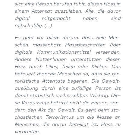
sich eine Per­son beru­fen fühlt, die­sen Hass in
einem Atten­tat aus­zu­le­ben. Alle, die davor
digi­tal mit­ge­macht haben, sind
mitschuldig. (…)
Es geht vor allem dar­um, dass vie­le Men­
schen mas­sen­haft Hass­bot­schaf­ten über
digi­ta­le Kom­mu­ni­ka­ti­ons­mit­tel ver­sen­den.
Ande­re Nutzer*innen unter­stüt­zen die­sen
Hass durch Likes, Tei­len oder Kli­cken. Das
befeu­ert man­che Men­schen so, dass sie ter­
ro­ris­ti­sche Atten­ta­te bege­hen. Die Gewalt­
aus­übung durch eine zufäl­li­ge Per­son ist
damit sta­tis­tisch vor­her­seh­bar. Wich­tig: Die­
se Vor­aus­sa­ge betrifft nicht die Per­son, son­
dern den Akt der Gewalt. Es geht beim sto­
chas­ti­schen Ter­ro­ris­mus um die Mas­se an
Men­schen, die dar­an betei­ligt ist, Hass zu
verbreiten.