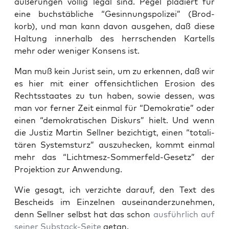
äu­ße­run­gen völ­lig legal sind. Pegel plä­diert für
eine buch­stäb­li­che “Gesin­nungs­po­li­zei” (Brod­
korb), und man kann davon aus­ge­hen, daß die­se
Hal­tung inner­halb des herr­schen­den Kar­tells
mehr oder weni­ger Kon­sens ist.
Man muß kein Jurist sein, um zu erken­nen, daß wir
es hier mit einer offen­sicht­li­chen Ero­si­on des
Rechts­staa­tes zu tun haben, sowie des­sen, was
man vor fer­ner Zeit ein­mal für “Demo­kra­tie” oder
einen “demo­kra­ti­schen Dis­kurs” hielt. Und wenn
die Jus­tiz Mar­tin Sell­ner bezich­tigt, einen “tota­li­
tä­ren Sys­tem­sturz” aus­zu­he­cken, kommt ein­mal
mehr das “Licht­mesz-Som­mer­feld-Gesetz” der
Pro­jek­ti­on zur Anwendung.
Wie gesagt, ich ver­zich­te dar­auf, den Text des
Bescheids im Ein­zel­nen aus­ein­an­der­zu­neh­men,
denn Sell­ner selbst hat das schon
aus­führ­lich auf
sei­ner Sub­stack-Sei­te
getan.