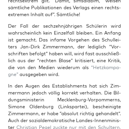
rechts­extrem gilt.” Damit, sim­sa­la­bim, “wei­sen
sämt­li­che Publi­ka­tio­nen des Ver­lags einen rechts­
extre­men Inhalt auf”. Sämtliche!
Der Fall der sech­zehn­jäh­ri­gen Schü­le­rin wird
wahr­schein­lich kein Ein­zel­fall blei­ben. Ein Anfang
ist gemacht. Das infa­me Vor­ge­hen des Schul­lei­
ters Jan-Dirk Zim­mer­mann, der ledig­lich “Vor­
schrif­ten befolgt” haben will, wird fast aus­schließ­
lich aus der “rech­ten Bla­se” kri­ti­siert, eine Kri­tik,
die von den Medi­en wie­der­um als
“Hetz­kam­pa­
gne”
aus­ge­ge­ben wird.
In den Augen des Estab­lish­ments hat sich Zim­
mer­mann jedoch völ­lig kor­rekt ver­hal­ten. Die Bil­
dungs­mi­nis­te­rin Meck­len­burg-Vor­pom­merns,
Simo­ne Olden­burg (Links­par­tei), beschei­nig­te
Zim­mer­mann, er habe “abso­lut rich­tig gehan­delt“.
Auch der sozi­al­de­mo­kra­ti­sche Lan­des-Innen­mi­nis­
ter
Chris­ti­an Pegel zuck­te nur mit den Schul­tern,