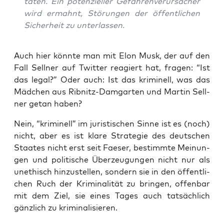
ta­ten. Ein poten­zi­el­ler Gefah­ren­ver­ur­sa­cher
wird ermahnt, Stö­run­gen der öffent­li­chen
Sicher­heit zu unterlassen.
Auch hier könn­te man mit Elon Musk, der auf den
Fall Sell­ner auf Twit­ter reagiert hat, fra­gen: “Ist
das legal?” Oder auch: Ist das kri­mi­nell, was das
Mäd­chen aus Rib­nitz-Dam­gar­ten und Mar­tin Sell­
ner getan haben?
Nein, “kri­mi­nell” im juris­ti­schen Sin­ne ist es (noch)
nicht, aber es ist kla­re Stra­te­gie des deut­schen
Staa­tes nicht erst seit Fae­ser, bestimm­te Mei­nun­
gen und poli­ti­sche Über­zeu­gun­gen nicht nur als
unethisch hin­zu­stel­len, son­dern sie in den öffent­li­
chen Ruch der Kri­mi­na­li­tät zu brin­gen, offen­bar
mit dem Ziel, sie eines Tages auch tat­säch­lich
gänz­lich zu kriminalisieren.