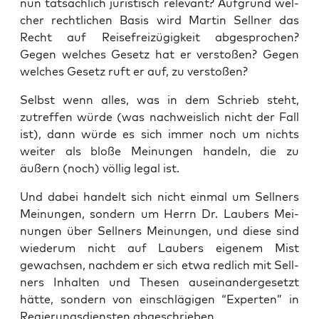
nun tat­säch­lich juris­tisch rele­vant? Auf­grund wel­
cher recht­li­chen Basis wird Mar­tin Sell­ner das
Recht auf Rei­se­frei­zü­gig­keit abge­spro­chen?
Gegen wel­ches Gesetz hat er ver­sto­ßen? Gegen
wel­ches Gesetz ruft er auf, zu verstoßen?
Selbst wenn alles, was in dem Schrieb steht,
zutref­fen wür­de (was nach­weis­lich nicht der Fall
ist), dann wür­de es sich immer noch um nichts
wei­ter als blo­ße Mei­nun­gen han­deln, die zu
äußern (noch) völ­lig legal ist.
Und dabei han­delt sich nicht ein­mal um Sell­ners
Mei­nun­gen, son­dern um Herrn Dr. Lau­bers Mei­
nun­gen über Sell­ners Mei­nun­gen, und die­se sind
wie­der­um nicht auf Lau­bers eige­nem Mist
gewach­sen, nach­dem er sich etwa red­lich mit Sell­
ners Inhal­ten und The­sen aus­ein­an­der­ge­setzt
hät­te, son­dern von ein­schlä­gi­gen “Exper­ten” in
Regie­rungs­diens­ten abgeschrieben.