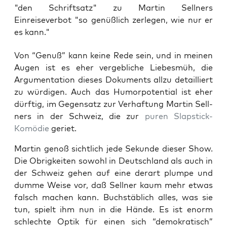
"den Schriftsatz" zu Martin Sellners
Einreiseverbot "so genüßlich zerlegen, wie nur er
es kann."
Von “Genuß” kann kei­ne Rede sein, und in mei­nen
Augen ist es eher ver­geb­li­che Lie­bes­müh, die
Argu­men­ta­ti­on die­ses Doku­ments all­zu detail­liert
zu wür­di­gen. Auch das Humor­po­ten­ti­al ist eher
dürf­tig, im Gegen­satz zur Ver­haf­tung Mar­tin Sell­
ners in der Schweiz, die zur
puren Slap­stick-
Komö­die
geriet.
Mar­tin genoß sicht­lich jede Sekun­de die­ser Show.
Die Obrig­kei­ten sowohl in Deutsch­land als auch in
der Schweiz gehen auf eine der­art plum­pe und
dum­me Wei­se vor, daß Sell­ner kaum mehr etwas
falsch machen kann. Buch­stäb­lich alles, was sie
tun, spielt ihm nun in die Hän­de. Es ist enorm
schlech­te Optik für einen sich “demo­kra­tisch”