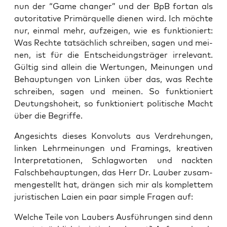
nun der “Game chan­ger” und der BpB fort­an als
auto­ri­ta­ti­ve Pri­mär­quel­le die­nen wird. Ich möch­te
nur, ein­mal mehr, auf­zei­gen, wie es funk­tio­niert:
Was Rech­te tat­säch­lich schrei­ben, sagen und mei­
nen, ist für die Ent­schei­dungs­trä­ger irrele­vant.
Gül­tig sind allein die Wer­tun­gen, Mei­nun­gen und
Behaup­tun­gen von Lin­ken über das, was Rech­te
schrei­ben, sagen und mei­nen. So funk­tio­niert
Deu­tungs­ho­heit, so funk­tio­niert poli­ti­sche Macht
über die Begriffe.
Ange­sichts die­ses Kon­vo­luts aus Ver­dre­hun­gen,
lin­ken Lehr­mei­nun­gen und Framings, krea­ti­ven
Inter­pre­ta­tio­nen, Schlag­wor­ten und nack­ten
Falsch­be­haup­tun­gen, das Herr Dr. Lau­ber zusam­
men­ge­stellt hat, drän­gen sich mir als kom­plet­tem
juris­ti­schen Lai­en ein paar simp­le Fra­gen auf:
Wel­che Tei­le von Lau­bers Aus­füh­run­gen sind denn