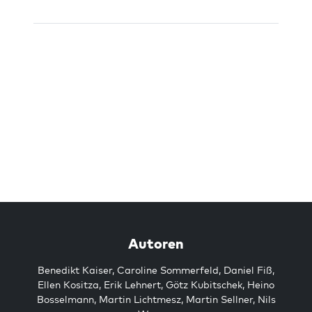
Autoren
Benedikt Kaiser
,
Caroline Sommerfeld
,
Daniel Fiß
,
Ellen Kositza
,
Erik Lehnert
,
Götz Kubitschek
,
Heino
Bosselmann
,
Martin Lichtmesz
,
Martin Sellner
,
Nils