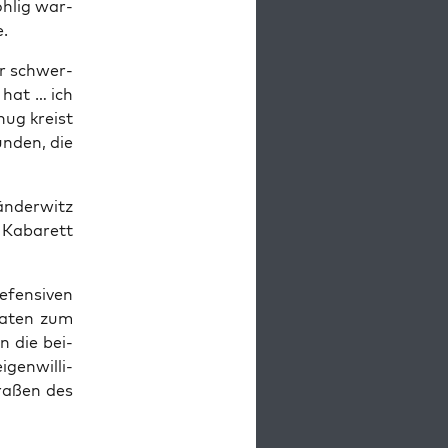
h­lig war­
e.
ür schwer­
 hat … ich
nug kreist
n­den, die
­der­witz
 Kaba­rett
fen­si­ven
ma­ten zum
n die bei­
gen­wil­li­
a­ßen des