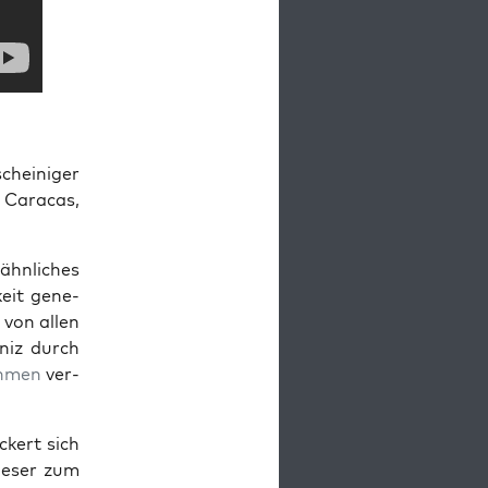
chei­ni­ger
n Cara­cas,
hn­li­ches
­keit gene­
r von allen
­niz durch
h­men
ver­
­ckert sich
ie­ser zum