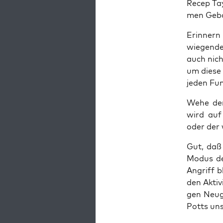
Recep Tay
men Gebor
Erin­nern
wie­gen­d
auch nich
um die­se
jeden Fun
Wehe dem,
wird auf 
oder der 
Gut, daß 
Modus der
Angriff b
den Akti­v
gen Neu­g
Potts uns