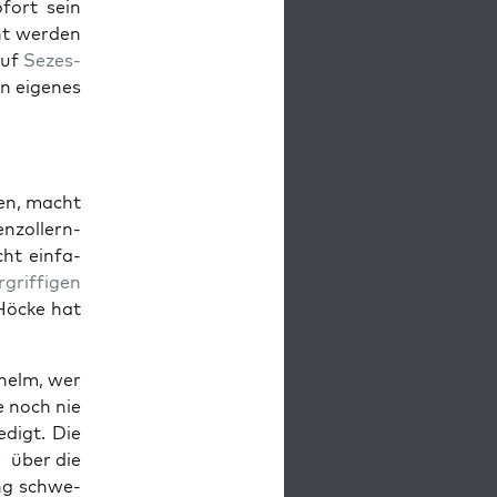
fort sein
ht wer­den
auf
Sezes­
n eige­nes
fen, macht
­zol­lern­
ht ein­fa­
­grif­fi­gen
 Höcke hat
Schelm, wer
ie noch nie
­digt. Die
e
über die
ung schwe­