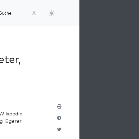
Suche
eter,
iki­pe­dia
rg Ege­rer,