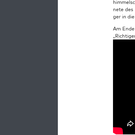
him­mel­sc
ne­te des
ger in di
Am Ende v
„Rich­