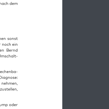
t nach dem
hen sonst
r noch ein
hen Bernd
Umschalt­
e­chen­ba­
ia­gno­se:
u neh­men,
u­stel­len,
Trump oder