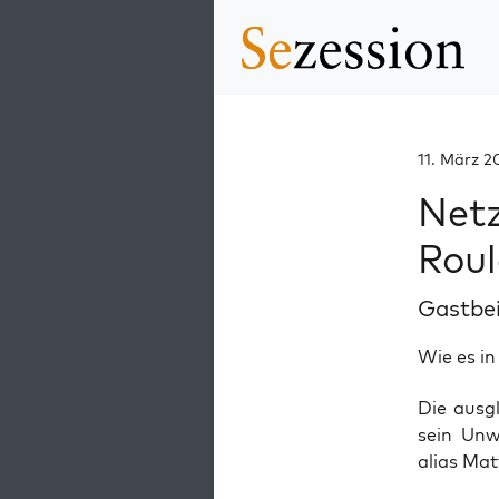
11. März 2
Netz
Roul
Gastbe
Wie es in
Die aus­g
sein Unwe
ali­as Mat