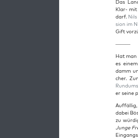
Das Land­
Klar- mit
darf.
Nils
si­on im 
Gift vor­
———
Hat man s
es einem 
damm und 
cher. Zum
Rund­um­
er sei­ne 
Auf­fäl­li
dabei Böse
zu wür­di
Jun­ge Fre
Ein­gangs