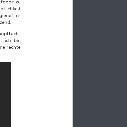
f­ga­be zu
t­lich­keit
ie­ne­fim­
tzend.
kopf­tuch­
o, ich bin
ne rech­te