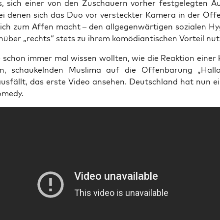
es, sich einer von den Zuschau­ern vor­her fest­ge­leg­ten Au
bei denen sich das Duo vor ver­steck­ter Kame­ra in der Öffen
lich zum Affen macht – den all­ge­gen­wär­ti­gen sozia­len Hyg
­über „rechts“ stets zu ihrem komö­di­an­ti­schen Vor­teil nu
schon immer mal wis­sen woll­ten, wie die Reak­ti­on einer 
en, schau­keln­den Mus­li­ma auf die Offen­ba­rung „Hal­l
aus­fällt, das ers­te Video anse­hen. Deutsch­land hat nun ei
omedy.