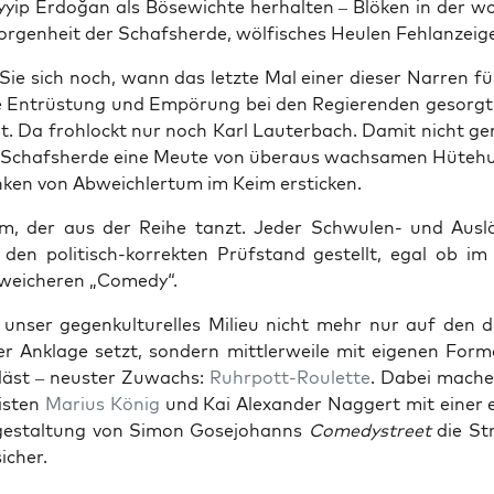
yip Erdoğan als Böse­wich­te her­hal­ten – Blö­ken in der wo
­gen­heit der Schafs­her­de, wöl­fi­sches Heu­len Fehlanzeig
 Sie sich noch, wann das letz­te Mal einer die­ser Nar­ren f
e Ent­rüs­tung und Empö­rung bei den Regie­ren­den gesorgt
t. Da froh­lockt nur noch Karl Lau­ter­bach. Damit nicht ge
 Schafs­her­de eine Meu­te von über­aus wach­sa­men Hüte­hu
­ken von Abweich­ler­tum im Keim ersticken.
 der aus der Rei­he tanzt. Jeder Schwu­len- und Aus­län
den poli­tisch-kor­rek­ten Prüf­stand gestellt, egal ob im
wei­che­ren „Come­dy“.
unser gegen­kul­tu­rel­les Milieu nicht mehr nur auf den de
 Ankla­ge setzt, son­dern mitt­ler­wei­le mit eige­nen For­
läst – neus­ter Zuwachs:
Ruhr­pott-Rou­lette
. Dabei mache
is­ten
Mari­us König
und Kai Alex­an­der Nag­gert mit einer ei
e­stal­tung von Simon Gose­jo­hanns
Come­dy­street
die Str
icher.