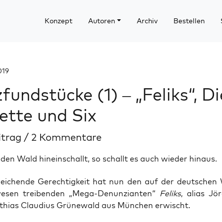
Konzept
Autoren
Archiv
Bestellen
019
fundstücke (1) – „Feliks“, Di
ette und Six
itrag
/
2 Kommentare
 den Wald hineinschallt, so schallt es auch wieder hinaus.
lei­chen­de Gerech­tig­keit hat nun den auf der deut­schen W
­sen trei­ben­den „Mega-Denun­zi­an­ten“
Feliks
, ali­as Jö
­thi­as Clau­di­us Grü­ne­wald aus Mün­chen erwischt.