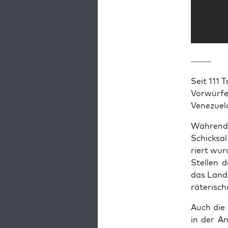
——–
Seit 111 T
Vor­wür­fe
Vene­zue­l
Wäh­rend 
Schick­sal
riert wur­
Stel­len 
das Land 
rä­te­ri­s
Auch die a
in der An