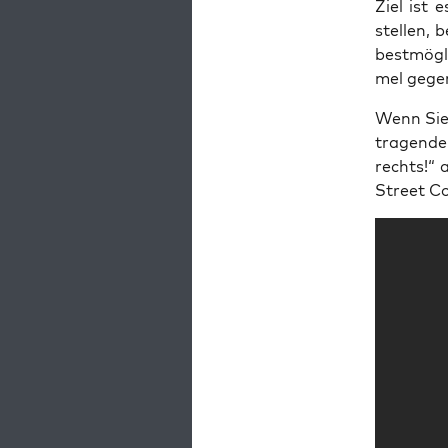
Ziel ist 
stel­len, 
best­mög­
mel gegen
Wenn Sie 
tra­gen­d
rechts!“ 
Street C