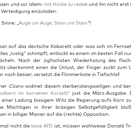
s­sen und vor allem:
mit Höcke zu rede
n und ihn nicht ers
 Ver­tei­di­gung einzuladen.
 Sin­ne: „
Auge um Auge, Stein um Stein
“!
n auf das deut­sche Kaba­rett oder was sich im Fern­se­
lles „lus­tig“ schimpft, ent­lockt es einem im bes­ten Fall nu
cheln. Nach der zig­fachs­ten Wie­der­ho­lung des fla­c
tz über­kommt einen die Unlust, der Fin­ger zuckt zum 
 noch bes­ser, ver­setzt die Flim­mer­kis­te in Tiefschlaf.
i­ner
Cice­ro
wid­met die­sem ster­bens­lang­wei­li­gen und ber
al­bern im kor­rek­ten Kor­sett“
just die März-Aus­ga­be. D
 einer Ladung bis­si­gem Witz die Regie­rung aufs Korn z
 Mäch­ti­gen in ihrer brä­si­gen Selbst­ge­fäl­lig­keit bloß­z
n in bil­li­ger Manier auf die (rech­te) Opposition.
mal nicht die
böse AfD
ist, müs­sen wahl­wei­se Donald 