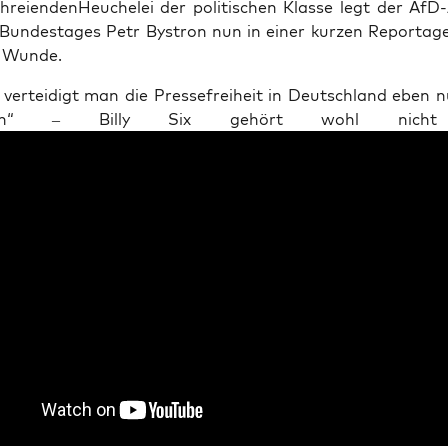
hrei­en­den­Heu­che­lei der poli­ti­schen Klas­se legt der Af
 Bun­des­ta­ges Petr Bystron nun in einer kur­zen Repor­ta­g
e Wunde.
er­tei­digt man die Pres­se­frei­heit in Deutsch­land eben n
ti­gen“ – Bil­ly Six gehört wohl nich