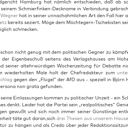
ge­richt Ham­burg hat näm­lich ent­schie­den, daß ab so
 sei­nem Schmier­fin­ken-Deck­na­me in Ver­bin­dung gebrac
 Weg­ner
hat in sei­ner unnach­ahm­li­chen Art den Fall hier 
Netz
bereits seziert. Möge dem Möch­te­gern-Tsche­kis­ten sei
züg­lich schmecken.
chon nicht genug mit dem poli­ti­schen Geg­ner zu kämp­
der Eigen­be­schuß sei­tens des Ver­lags­hau­ses am Hohen
sei­ner alt­ehr­wür­di­gen Wochen­zei­tung für Debat­te nic
 wie­der­hol­ten Male holt der Chef­re­dak­teur zum
unter
schlag
gegen den „Flü­gel“ der AfD aus – spe­zi­ell in Björn
per­so­na non gra­ta gefunden.
g, sei­ne Ein­las­sun­gen kom­men zu poli­ti­scher Unzeit – ein 
s denkt. Lei­der hat die Par­tei sein „real­po­li­ti­sches“ Gen
­gen gewußt und sich noch immer sei­ner Günst­lin­ge ent­le
i­heit
täte gut daran,sich
drei The­sen aus unse­rem Hau­s
­tür zu hän­gen und als Cre­do über jeder Redak­ti­ons­sit­z