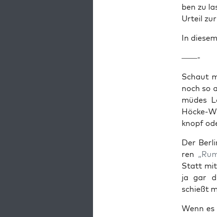
ben zu la
Urteil zur
In die­sem
——-
Schaut ma
noch so a
müdes Lä
Höcke-Wi
knopf oder
Der Ber­l
ren
„Rum­
Statt mit
ja gar die
schießt ma
Wenn es 