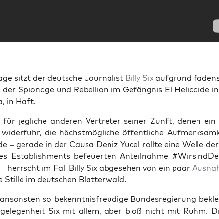
age sitzt der deut­sche Jour­na­list
Bil­ly Six
auf­grund faden­s
 der Spio­na­ge und Rebel­li­on im Gefäng­nis El Heli­co­ide i
a, in Haft.
für jeg­li­che ande­ren Ver­tre­ter sei­ner Zunft, denen ein ä
 wider­fuhr, die höchst­mög­li­che öffent­li­che Auf­merk­sam
de – gera­de in der Cau­sa Deniz Yücel roll­te eine Wel­le de
des Estab­lish­ments befeu­er­ten Anteil­nah­me #Wir­s­ind­De
– herrscht im Fall Bil­ly Six abge­se­hen von ein paar
Aus­na
che Stil­le im deut­schen Blätterwald.
nsons­ten so bekennt­nis­freu­di­ge Bun­des­re­gie­rung bekle
ge­le­gen­heit Six mit allem, aber bloß nicht mit Ruhm. D