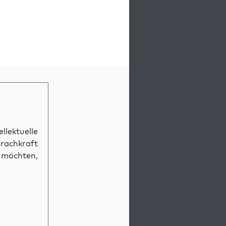
llektuelle
prachkraft
n möchten,