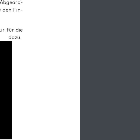
D-Abge­ord­
e den Fin­
ur für die
t dazu.