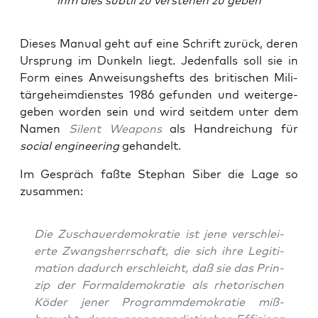
ihm dies sub­til zu ver­ste­hen zu geben
Die­ses Manu­al geht auf eine Schrift zurück, deren
Ursprung im Dun­keln liegt. Jeden­falls soll sie in
Form eines Anwei­sungs­hefts des bri­ti­schen Mili­
tär­ge­heim­diens­tes 1986 gefun­den und wei­ter­ge­
ge­ben wor­den sein und wird seit­dem unter dem
Namen
Silent Wea­pons
als Hand­rei­chung für
social engi­nee­ring
gehandelt.
Im Gespräch faß­te Ste­phan Siber die Lage so
zusammen:
Die Zuschau­er­de­mo­kra­tie ist jene ver­schlei­
er­te Zwangs­herr­schaft, die sich ihre Legi­ti­
ma­ti­on dadurch erschleicht, daß sie das Prin­
zip der For­mal­de­mo­kra­tie als rhe­to­ri­schen
Köder jener Pro­gramm­de­mo­kra­tie miß­