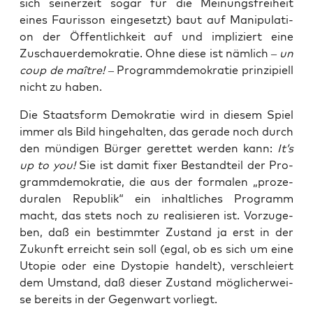
sich sei­ner­zeit sogar für die Mei­nungs­frei­heit
eines Fau­ris­son ein­ge­setzt) baut auf Mani­pu­la­ti­
on der Öffent­lich­keit auf und impli­ziert eine
Zuschau­er­de­mo­kra­tie. Ohne die­se ist näm­lich –
un
coup de ma
î
tre!
– Pro­gramm­de­mo­kra­tie prin­zi­pi­ell
nicht zu haben.
Die Staats­form Demo­kra­tie wird in die­sem Spiel
immer als Bild hin­ge­hal­ten, das gera­de noch durch
den mün­di­gen Bür­ger geret­tet wer­den kann:
It’s
up to you!
Sie ist damit fixer Bestand­teil der Pro­
gramm­de­mo­kra­tie, die aus der for­ma­len „pro­ze­
du­ra­len Repu­blik“ ein inhalt­li­ches Pro­gramm
macht, das stets noch zu rea­li­sie­ren ist. Vor­zu­ge­
ben, daß ein bestimm­ter Zustand ja erst in der
Zukunft erreicht sein soll (egal, ob es sich um eine
Uto­pie oder eine Dys­to­pie han­delt), ver­schlei­ert
dem Umstand, daß die­ser Zustand mög­li­cher­wei­
se bereits in der Gegen­wart vorliegt.