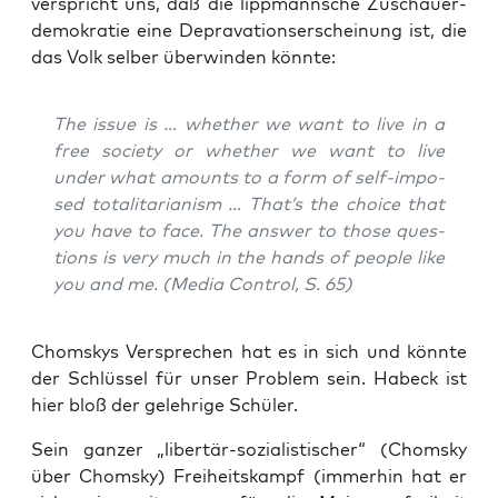
ver­spricht uns, daß die lipp­mann­sche Zuschau­er­
de­mo­kra­tie eine Deprava­ti­ons­er­schei­nung ist, die
das Volk sel­ber über­win­den könnte:
The issue is … whe­ther we want to live in a
free socie­ty or whe­ther we want to live
under what amounts to a form of self-impo­
sed tota­li­ta­ria­nism … That’s the choice that
you have to face. The ans­wer to tho­se ques­
ti­ons is very much in the hands of peo­p­le like
you and me.
(
Media Con­trol
, S. 65)
Chom­skys Ver­spre­chen hat es in sich und könn­te
der Schlüs­sel für unser Pro­blem sein. Habeck ist
hier bloß der geleh­ri­ge Schüler.
Sein gan­zer „liber­tär-sozia­lis­ti­scher“ (Chom­sky
über Chom­sky) Frei­heits­kampf (immer­hin hat er