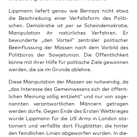
Lipp­mann lie­fert genau wie Ber­nays nicht etwa
die Beschrei­bung einer Ver­falls­form des Poli­ti­
schen. Demo­kra­tie ist
per se
Schein­de­mo­kra­tie,
Mani­pu­la­ti­on ihr natür­li­ches Ver­fah­ren. Er
bewun­der­te „den Vor­teil“ zen­tra­ler poli­ti­scher
Beein­flus­sung der Mas­sen nach dem Vor­bild des
Polit­bü­ros der Sowjet­uni­on. Die Öffent­lich­keit
kön­ne mit ihrer Hil­fe für poli­ti­sche Zie­le gewon­nen
wer­den, die sie im Grun­de ablehne.
Die­se Mani­pu­la­ti­on der Mas­sen sei not­wen­dig, da
„das Inter­es­se des Gemein­we­sens sich der öffent­
li­chen Mei­nung völ­lig ent­zieht“ und nur von soge­
nann­ten ver­ant­wort­li­chen Män­nern getra­gen
wer­den dür­fe. Gegen Ende des Ers­ten Welt­krie­ges
wur­de Lipp­mann für die
US Army
in Lon­don sta­
tio­niert und ver­faß­te dort Flug­blät­ter, die hin­ter
den feind­li­chen Lini­en abge­wor­fen wur­den. In die­