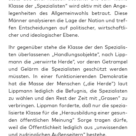
Klas­se der „Spe­zia­lis­ten“ wird aktiv mit den Ange­
le­gen­hei­ten des All­ge­mein­wohls betraut. Die­se
Män­ner ana­ly­sie­ren die Lage der Nati­on und tref­
fen Ent­schei­dun­gen auf poli­ti­scher, wirt­schaft­li­
cher und ideo­lo­gi­scher Ebene.
Ihr gegen­über ste­he die Klas­se der den Spe­zia­lis­
ten über­las­se­nen „Hand­lungs­ob­jek­te“, nach Lipp­
mann die „ver­wirr­te Her­de“, vor deren Getram­pel
und Gelärm die Spe­zia­lis­ten geschützt wer­den
müss­ten. In einer funk­tio­nie­ren­den Demo­kra­tie
hat die Mas­se der Men­schen („die Her­de“) laut
Lipp­mann ledig­lich die Befug­nis, die Spe­zia­lis­ten
zu wäh­len und den Rest der Zeit mit „Gra­sen“ zu
ver­brin­gen. Lipp­man for­der­te, daß nur die spe­zia­
li­sier­te Klas­se für die „Her­aus­bil­dung einer gesun­
den öffent­li­chen Mei­nung“ Sor­ge tra­gen dür­fe,
weil die Öffent­lich­keit ledig­lich aus „unwis­sen­den
und zudring­li­chen Außen­sei­tern“ bestehe.