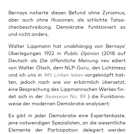
Ber­nays notier­te die­sen Befund ohne Zynis­mus,
aber auch ohne Illu­sio­nen, als schlich­te Tat­sa­
chen­be­schrei­bung. Demo­kra­tie funk­tio­niert so
und nicht anders.
Wal­ter Lipp­mann hat unab­hän­gig von Ber­nays’
Über­le­gun­gen 1922 in
Public Opi­ni­on
(2018 auf
Deutsch als
Die öffent­li­che Mei­nung
neu ediert
von Wal­ter Ötsch, dem NLP-Guru, den Licht­mesz
und ich uns in
Mit Lin­ken leben
vor­ge­knöpft hat­
ten, jedoch nach wie vor erbärm­lich über­setzt,
eine Bespre­chung des Lipp­mann­schen Wer­kes fin­
det sich in der
Sezes­si­on
No
.
89
) die Funk­ti­ons­
wei­se der moder­nen Demo­kra­tie analysiert:
Es gibt in jeder Demo­kra­tie eine Exper­ten­kas­te,
jene not­wen­di­gen Spe­zia­lis­ten, an die wesent­li­che
Ele­men­te der Par­ti­zi­pa­ti­on dele­giert wer­den