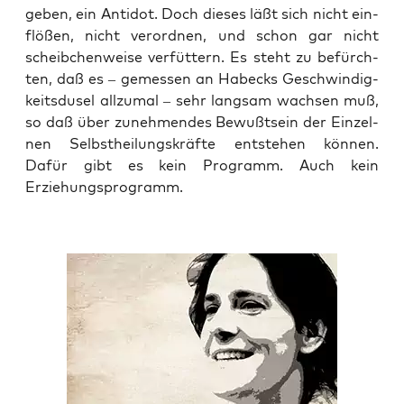
geben, ein Anti­dot. Doch die­ses läßt sich nicht ein­
flö­ßen, nicht ver­ord­nen, und schon gar nicht
scheib­chen­wei­se ver­füt­tern. Es steht zu befürch­
ten, daß es – gemes­sen an Habecks Geschwin­dig­
keits­du­sel all­zu­mal – sehr lang­sam wach­sen muß,
so daß über zuneh­men­des Bewußt­sein der Ein­zel­
nen Selbst­hei­lungs­kräf­te ent­ste­hen kön­nen.
Dafür gibt es kein Pro­gramm. Auch kein
Erziehungsprogramm.