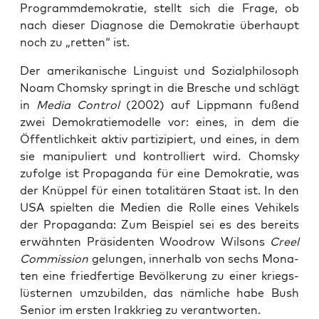
Pro­gramm­de­mo­kra­tie, stellt sich die Fra­ge, ob
nach die­ser Dia­gno­se die Demo­kra­tie über­haupt
noch zu „ret­ten“ ist.
Der ame­ri­ka­ni­sche Lin­gu­ist und Sozi­al­phi­lo­soph
Noam Chom­sky springt in die Bre­sche und schlägt
in
Media Con­trol
(2002) auf Lipp­mann fußend
zwei Demo­kra­tie­mo­del­le vor: eines, in dem die
Öffent­lich­keit aktiv par­ti­zi­piert, und eines, in dem
sie mani­pu­liert und kon­trol­liert wird. Chom­sky
zufol­ge ist Pro­pa­gan­da für eine Demo­kra­tie, was
der Knüp­pel für einen tota­li­tä­ren Staat ist. In den
USA spiel­ten die Medi­en die Rol­le eines Vehi­kels
der Pro­pa­gan­da: Zum Bei­spiel sei es des bereits
erwähn­ten Prä­si­den­ten Wood­row Wil­sons
Cre­el
Com­mis­si­on
gelun­gen, inner­halb von sechs Mona­
ten eine fried­fer­ti­ge Bevöl­ke­rung zu einer kriegs­
lüs­ter­nen umzu­bil­den, das näm­li­che habe Bush
Seni­or im ers­ten Irak­krieg zu verantworten.