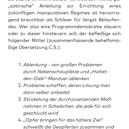
„sati­ri­sche“ Anlei­tung zur Errich­tung eines
zukünf­ti­gen mani­pu­la­ti­ven Regimes ist her­vor­ra­
gend brauch­bar als Schlei­er für längst Ablau­fen­
des. Wer also eine Pro­gramm­de­mo­kra­tie steu­ern
oder zu die­ser hin­steu­ern will, der beflei­ßi­ge sich
fol­gen­der Mit­tel (zusam­men­fas­sen­de behelfs­mä­
ßi­ge Über­set­zung C.S.):
Ablen­kung – von gro­ßen Pro­ble­men
durch Neben­schau­plät­ze und „Haltet-
den-Dieb“-Manöver ablenken
Pro­ble­me schaf­fen, deren Lösung man
dann sel­ber anbietet
Stü­cke­lung der durch­zu­set­zen­den Maß­
nah­men in Scheib­chen, die jede für sich
geschluckt wird
„Opfer brin­gen für das höhe­re Ziel“
schweißt die Geop­fer­ten zusam­men und