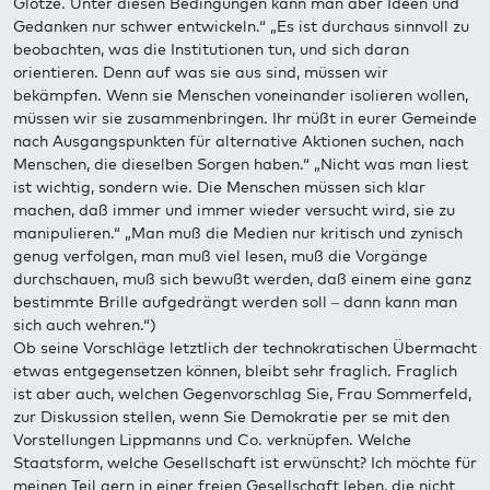
Glotze. Unter diesen Bedingungen kann man aber Ideen und
Gedanken nur schwer entwickeln.“ „Es ist durchaus sinnvoll zu
beobachten, was die Institutionen tun, und sich daran
orientieren. Denn auf was sie aus sind, müssen wir
bekämpfen. Wenn sie Menschen voneinander isolieren wollen,
müssen wir sie zusammenbringen. Ihr müßt in eurer Gemeinde
nach Ausgangspunkten für alternative Aktionen suchen, nach
Menschen, die dieselben Sorgen haben.“ „Nicht was man liest
ist wichtig, sondern wie. Die Menschen müssen sich klar
machen, daß immer und immer wieder versucht wird, sie zu
manipulieren.“ „Man muß die Medien nur kritisch und zynisch
genug verfolgen, man muß viel lesen, muß die Vorgänge
durchschauen, muß sich bewußt werden, daß einem eine ganz
bestimmte Brille aufgedrängt werden soll – dann kann man
sich auch wehren.“)
Ob seine Vorschläge letztlich der technokratischen Übermacht
etwas entgegensetzen können, bleibt sehr fraglich. Fraglich
ist aber auch, welchen Gegenvorschlag Sie, Frau Sommerfeld,
zur Diskussion stellen, wenn Sie Demokratie per se mit den
Vorstellungen Lippmanns und Co. verknüpfen. Welche
Staatsform, welche Gesellschaft ist erwünscht? Ich möchte für
meinen Teil gern in einer freien Gesellschaft leben, die nicht