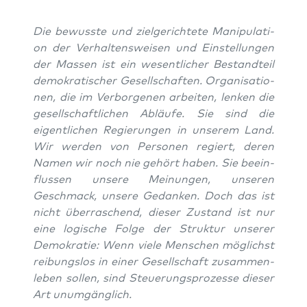
Die bewuss­te und ziel­ge­rich­te­te Mani­pu­la­ti­
on der Ver­hal­tens­wei­sen und Ein­stel­lun­gen
der Mas­sen ist ein wesent­li­cher Bestand­teil
demo­kra­ti­scher Gesell­schaf­ten. Orga­ni­sa­tio­
nen, die im Ver­bor­ge­nen arbei­ten, len­ken die
gesell­schaft­li­chen Abläu­fe. Sie sind die
eigent­li­chen Regie­run­gen in unse­rem Land.
Wir wer­den von Per­so­nen regiert, deren
Namen wir noch nie gehört haben. Sie beein­
flus­sen unse­re Mei­nun­gen, unse­ren
Geschmack, unse­re Gedan­ken. Doch das ist
nicht über­ra­schend, die­ser Zustand ist nur
eine logi­sche Fol­ge der Struk­tur unse­rer
Demo­kra­tie: Wenn vie­le Men­schen mög­lichst
rei­bungs­los in einer Gesell­schaft zusam­men­
le­ben sol­len, sind Steue­rungs­pro­zes­se die­ser
Art unumgänglich.