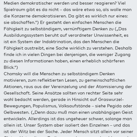
Medien demokratischer werden und besser reagieren? Viel
Spielraum gibt es da nicht – das wäre etwa so, als wolle man
die Konzerne demokratisieren. Da gibt es wirklich nur eines:
sie abschaffen.“) Er gesteht den einfachen Menschen die
Fähigkeit zu selbständigem, vernünftigem Denken zu („Das
Ausbildungssystem beruht auf verordneter Unwissenheit, es
ist ein System der Indoktrination, das den Menschen die
Fähigkeit austreibt, eine Sache wirklich zu verstehen. Deshalb
finde ich in vielen Dingen bei denjenigen, die weniger Zugang
zu diesen Informationen haben, einen erheblich schärferen
Blick.“)
Chomsky will die Menschen zu selbständigem Denken
motivieren, zum reflektierten Lesen, zu gemeinschaftlichen
Aktionen, raus aus der Vereinzelung und der Atomisierung der
Gesellschaft. Seine Ansätze sollten von rechter Seite sehr
wohl bedacht werden, gerade in Hinsicht auf Graswurzel-
Bewegungen, Populismus, Volksaufstände – siehe Pegida oder
Gelbwesten. („Denn dazu muß man einen unabhängigen Geist
entwickeln. Allerdings ist das ungeheuer schwer, solange man
allein ist. Unser System aber isoliert den Einzelnen – und das
ist der Witz bei der Sache. Jeder Mensch sitzt allein vor seiner