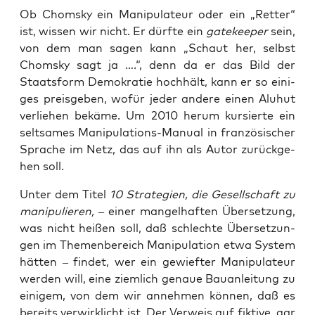
Ob Chom­sky ein Mani­pu­la­teur oder ein „Ret­ter“
ist, wis­sen wir nicht. Er dürf­te ein
gate­kee­per
sein,
von dem man sagen kann „Schaut her, selbst
Chom­sky sagt ja ….“, denn da er das Bild der
Staats­form Demo­kra­tie hoch­hält, kann er so eini­
ges preis­ge­ben, wofür jeder ande­re einen Alu­hut
ver­lie­hen bekä­me. Um 2010 her­um kur­sier­te ein
selt­sa­mes Mani­pu­la­ti­ons-Manu­al in fran­zö­si­scher
Spra­che im Netz, das auf ihn als Autor zurück­ge­
hen soll.
Unter dem Titel
10 Stra­te­gien, die Gesell­schaft zu
mani­pu­lie­ren
,
– einer man­gel­haf­ten Über­set­zung,
was nicht hei­ßen soll, daß schlech­te Über­set­zun­
gen im The­men­be­reich Mani­pu­la­ti­on etwa Sys­tem
hät­ten – fin­det, wer ein gewief­ter Mani­pu­la­teur
wer­den will, eine ziem­lich genaue Bau­an­lei­tung zu
eini­gem, von dem wir anneh­men kön­nen, daß es
bereits ver­wirk­licht ist. Der Ver­weis auf fik­ti­ve, gar