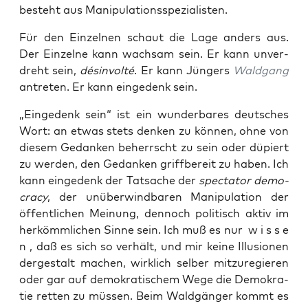
besteht aus Manipulationsspezialisten.
Für den Ein­zel­nen schaut die Lage anders aus.
Der Ein­zel­ne kann wach­sam sein. Er kann unver­
dreht sein,
désin­vol­té
. Er kann Jün­gers
Wald­gang
antre­ten. Er kann ein­ge­denk sein.
„Ein­ge­denk sein“ ist ein wun­der­ba­res deut­sches
Wort: an etwas stets den­ken zu kön­nen, ohne von
die­sem Gedan­ken beherrscht zu sein oder düpiert
zu wer­den, den Gedan­ken griff­be­reit zu haben. Ich
kann ein­ge­denk der Tat­sa­che der
spec­ta­tor demo­
cra­cy
, der unüber­wind­ba­ren Mani­pu­la­ti­on der
öffent­li­chen Mei­nung, den­noch poli­tisch aktiv im
her­kömm­li­chen Sin­ne sein. Ich muß es nur w i s s e
n , daß es sich so ver­hält, und mir kei­ne Illu­sio­nen
der­ge­stalt machen, wirk­lich sel­ber mit­zu­re­gie­ren
oder gar auf demo­kra­ti­schem Wege die Demo­kra­
tie ret­ten zu müs­sen. Beim Wald­gän­ger kommt es