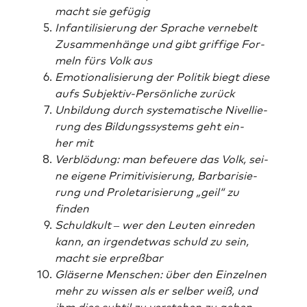
macht sie gefügig
Infan­ti­li­sie­rung der Spra­che ver­ne­belt
Zusam­men­hän­ge und gibt grif­fi­ge For­
meln fürs Volk aus
Emo­tio­na­li­sie­rung der Poli­tik biegt die­se
aufs Sub­jek­tiv-Per­sön­li­che zurück
Unbil­dung durch sys­te­ma­ti­sche Nivel­lie­
rung des Bil­dungs­sys­tems geht ein­
her mit
Ver­blö­dung: man befeue­re das Volk, sei­
ne eige­ne Pri­mi­ti­vi­sie­rung, Bar­ba­ri­sie­
rung und Pro­le­ta­ri­sie­rung „geil“ zu
finden
Schuld­kult – wer den Leu­ten ein­re­den
kann, an irgend­et­was schuld zu sein,
macht sie erpreßbar
Glä­ser­ne Men­schen: über den Ein­zel­nen
mehr zu wis­sen als er sel­ber weiß, und