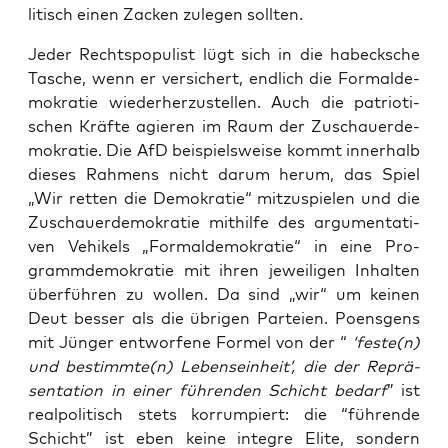
li­tisch einen Zacken zule­gen sollten.
Jeder Rechts­po­pu­list lügt sich in die habeck­sche
Tasche, wenn er ver­si­chert, end­lich die For­mal­de­
mo­kra­tie wie­der­her­zu­stel­len. Auch die patrio­ti­
schen Kräf­te agie­ren im Raum der Zuschau­er­de­
mo­kra­tie. Die AfD bei­spiels­wei­se kommt inner­halb
die­ses Rah­mens nicht dar­um her­um, das Spiel
„Wir ret­ten die Demo­kra­tie“ mit­zu­spie­len und die
Zuschau­er­de­mo­kra­tie mit­hil­fe des argu­men­ta­ti­
ven Vehi­kels „For­mal­de­mo­kra­tie“ in eine Pro­
gramm­de­mo­kra­tie mit ihren jewei­li­gen Inhal­ten
über­füh­ren zu wol­len. Da sind „wir“ um kei­nen
Deut bes­ser als die übri­gen Par­tei­en. Poens­gens
mit Jün­ger ent­wor­fe­ne For­mel von der “
‘feste(n)
und bestimmte(n) Lebens­ein­heit’, die der Reprä­
sen­ta­ti­on in einer füh­ren­den Schicht bedarf
” ist
real­po­li­tisch stets kor­rum­piert: die “füh­ren­de
Schicht” ist eben kei­ne inte­gre Eli­te, son­dern