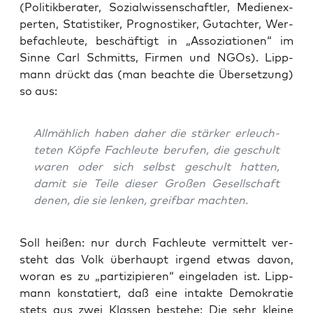
(Poli­tik­be­ra­ter, Sozi­al­wis­sen­schaft­ler, Medi­en­ex­
per­ten, Sta­tis­ti­ker, Pro­gnos­ti­ker, Gut­ach­ter, Wer­
be­fach­leu­te, beschäf­tigt in „Asso­zia­tio­nen“ im
Sin­ne Carl Schmitts, Fir­men und NGOs). Lipp­
mann drückt das (man beach­te die Über­set­zung)
so aus:
All­mäh­lich haben daher die stär­ker erleuch­
te­ten Köp­fe Fach­leu­te beru­fen, die geschult
waren oder sich selbst geschult hat­ten,
damit sie Tei­le die­ser Gro­ßen Gesell­schaft
denen, die sie len­ken, greif­bar machten.
Soll hei­ßen: nur durch Fach­leu­te ver­mit­telt ver­
steht das Volk über­haupt irgend etwas davon,
wor­an es zu „par­ti­zi­pie­ren“ ein­ge­la­den ist. Lipp­
mann kon­sta­tiert, daß eine intak­te Demo­kra­tie
stets aus zwei Klas­sen bestehe: Die sehr klei­ne