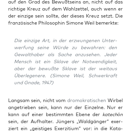
auf den Grad des Bewußt­seins an, nicht auf das
rich­ti­ge Kreuz auf dem Wahl­zet­tel, auch wenn er
der ein­zi­ge sein soll­te, der die­ses Kreuz setzt. Die
fran­zö­si­sche Phi­lo­so­phin Simo­ne Weil bemerkte:
Die ein­zi­ge Art, in der erzwun­ge­nen Unter­
wer­fung sei­ne Wür­de zu bewah­ren: den
Gewalt­ha­ber als Sache anzu­se­hen. Jeder
Mensch ist ein Skla­ve der Not­wen­dig­keit,
aber der bewuß­te Skla­ve ist der weit­aus
Über­le­ge­ne­re
. (Simo­ne Weil,
Schwer­kraft
und Gna­de
, 1947)
Lang­sam sein, nicht vom
dro­mo­kra­ti­schen
Wir­bel
ange­trie­ben sein, kann nur der Ein­zel­ne. Nur er
kann auf einer bestimm­ten Ebe­ne der
katech
ō
n
sein, der Auf­hal­ter. Jün­gers „Wald­gän­ger“ exer­
ziert ein „geis­ti­ges Exer­zi­ti­um“ vor: in die Kata­