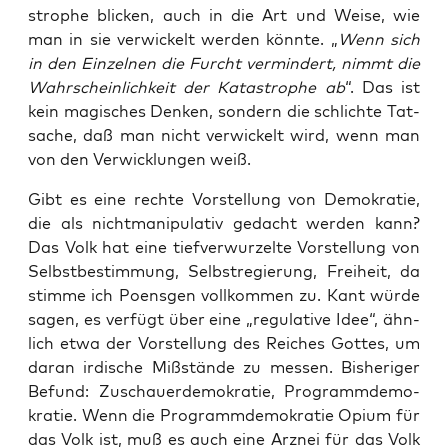
stro­phe bli­cken, auch in die Art und Wei­se, wie
man in sie ver­wi­ckelt wer­den könn­te. „
Wenn sich
in den Ein­zel­nen die Furcht ver­min­dert, nimmt die
Wahr­schein­lich­keit der Kata­stro­phe ab
“. Das ist
kein magi­sches Den­ken, son­dern die schlich­te Tat­
sa­che, daß man nicht ver­wi­ckelt wird, wenn man
von den Ver­wick­lun­gen weiß.
Gibt es eine rech­te Vor­stel­lung von Demo­kra­tie,
die als nicht­ma­ni­pu­la­tiv gedacht wer­den kann?
Das Volk hat eine tief­ver­wur­zel­te Vor­stel­lung von
Selbst­be­stim­mung, Selbst­re­gie­rung, Frei­heit, da
stim­me ich Poens­gen voll­kom­men zu. Kant wür­de
sagen, es ver­fügt über eine „regu­la­ti­ve Idee“, ähn­
lich etwa der Vor­stel­lung des Rei­ches Got­tes, um
dar­an irdi­sche Miß­stän­de zu mes­sen. Bis­he­ri­ger
Befund: Zuschau­er­de­mo­kra­tie, Pro­gramm­de­mo­
kra­tie. Wenn die Pro­gramm­de­mo­kra­tie Opi­um für
das Volk ist, muß es auch eine Arz­nei für das Volk