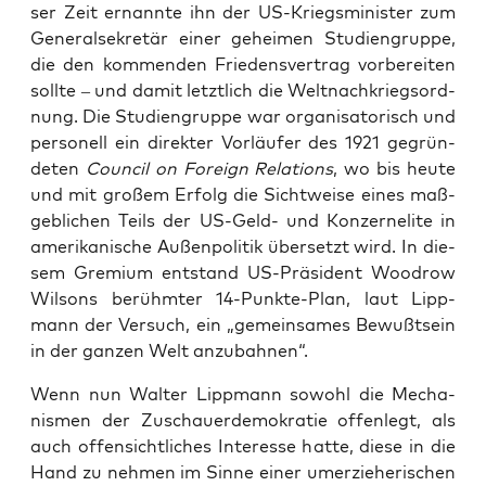
ser Zeit ernann­te ihn der US-Kriegs­mi­nis­ter zum
Gene­ral­se­kre­tär einer gehei­men Stu­di­en­grup­pe,
die den kom­men­den Frie­dens­ver­trag vor­be­rei­ten
soll­te – und damit letzt­lich die Welt­nach­kriegs­ord­
nung. Die Stu­di­en­grup­pe war orga­ni­sa­to­risch und
per­so­nell ein direk­ter Vor­läu­fer des 1921 gegrün­
de­ten
Coun­cil on For­eign Rela­ti­ons
, wo bis heu­te
und mit gro­ßem Erfolg die Sicht­wei­se eines maß­
geb­li­chen Teils der US-Geld- und Kon­zer­neli­te in
ame­ri­ka­ni­sche Außen­po­li­tik über­setzt wird. In die­
sem Gre­mi­um ent­stand US-Prä­si­dent Wood­row
Wil­sons berühm­ter 14-Punk­te-Plan, laut Lipp­
mann der Ver­such, ein „gemein­sa­mes Bewußt­sein
in der gan­zen Welt anzubahnen“.
Wenn nun Wal­ter Lipp­mann sowohl die Mecha­
nis­men der Zuschau­er­de­mo­kra­tie offen­legt, als
auch offen­sicht­li­ches Inter­es­se hat­te, die­se in die
Hand zu neh­men im Sin­ne einer umer­zie­he­ri­schen