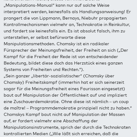
„Manipulations-Manual“ kann nur auf solche Weise
interpretiert werden, keinesfalls als Handlungsanweisung! Er
prangert die von Lippmann, Bernays, Niebuhr propagierten
Kontrollmechanismen vielmehr an, Technokratie in Reinkultur,
und fordert sie keinesfalls ein. Es ist absolut falsch, ihm zu
unterstellen, er selbst befürworte diese
Manipulationsmethoden. Chomsky ist ein radikaler
Fürsprecher der Meinungsfreiheit, der Freiheit an sich („Der
Kampf für die Freiheit der Rede ist von entscheidender
Bedeutung, bildet diese doch das Herzstück eines ganzen
Systems von Freiheiten und Rechten.“).
„Sein ganzer „libertär-sozialistischer“ (Chomsky über
Chomsky) Freiheitskampf (immerhin hat er sich seinerzeit
sogar für die Meinungsfreiheit eines Faurisson eingesetzt)
baut auf Manipulation der Öffentlichkeit auf und impliziert
eine Zuschauerdemokratie. Ohne diese ist nämlich – un coup
de maître! – Programmdemokratie prinzipiell nicht zu haben.“
Chomskys Kampf baut nicht auf Manipulation der Massen
auf, er fordert vielmehr eine Abschaffung der
Manipulationsinstrumente, sprich der durch die Technokraten
kontrollierten Medien („Wie läßt sich erreichen, daß die