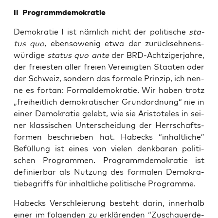
II Pro­gramm­de­mo­kra­tie
Demo­kra­tie I ist näm­lich nicht der poli­ti­sche
sta­
tus quo,
eben­so­we­nig etwa der zurück­seh­nens­
wür­di­ge
sta­tus quo
ante
der BRD-Acht­zi­ger­jah­re,
der frei­es­ten aller frei­en Ver­ei­nig­ten Staa­ten oder
der Schweiz, son­dern das for­ma­le Prin­zip, ich nen­
ne es fort­an: For­mal­de­mo­kra­tie. Wir haben trotz
„frei­heit­lich demo­kra­ti­scher Grund­ord­nung“ nie in
einer Demo­kra­tie gelebt, wie sie Aris­to­te­les in sei­
ner klas­si­schen Unter­schei­dung der Herr­schafts­
for­men beschrie­ben hat. Habecks “inhalt­li­che”
Befül­lung ist eines von vie­len denk­ba­ren poli­ti­
schen Pro­gram­men. Pro­gramm­de­mo­kra­tie ist
defi­nier­bar als Nut­zung des for­ma­len Demo­kra­
tie­be­griffs für inhalt­li­che poli­ti­sche Programme.
Habecks Ver­schleie­rung besteht dar­in, inner­halb
einer im fol­gen­den zu erklä­ren­den “Zuschau­er­de­