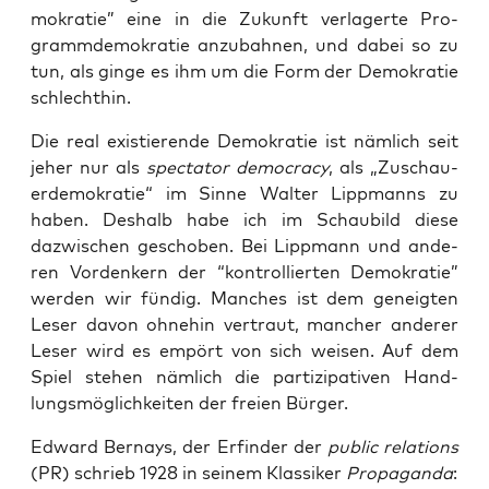
mo­kra­tie” eine in die Zukunft ver­la­ger­te Pro­
gramm­de­mo­kra­tie anzu­bah­nen, und dabei so zu
tun, als gin­ge es ihm um die Form der Demo­kra­tie
schlechthin.
Die real exis­tie­ren­de Demo­kra­tie ist näm­lich seit
jeher nur als
spec­ta­tor demo­cra­cy
, als „Zuschau­
er­de­mo­kra­tie“ im Sin­ne Wal­ter Lipp­manns zu
haben. Des­halb habe ich im Schau­bild die­se
dazwi­schen gescho­ben. Bei Lipp­mann und ande­
ren Vor­den­kern der “kon­trol­lier­ten Demo­kra­tie”
wer­den wir fün­dig. Man­ches ist dem geneig­ten
Leser davon ohne­hin ver­traut, man­cher ande­rer
Leser wird es empört von sich wei­sen. Auf dem
Spiel ste­hen näm­lich die par­ti­zi­pa­ti­ven Hand­
lungs­mög­lich­kei­ten der frei­en Bürger.
Edward Ber­nays, der Erfin­der der
public rela­ti­ons
(PR) schrieb 1928 in sei­nem Klas­si­ker
Pro­pa­gan­da
: