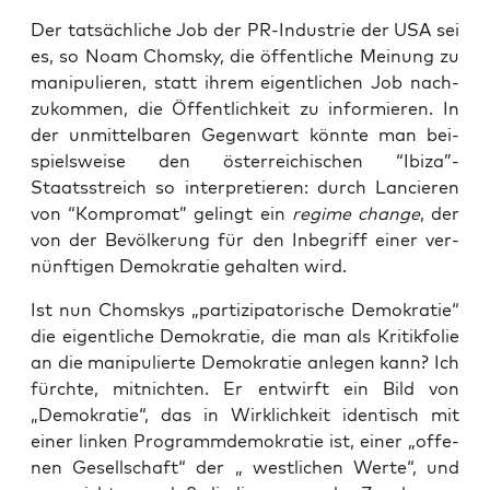
Der tat­säch­li­che Job der PR-Indus­trie der USA sei
es, so Noam Chom­sky, die öffent­li­che Mei­nung zu
mani­pu­lie­ren, statt ihrem eigent­li­chen Job nach­
zu­kom­men, die Öffent­lich­keit zu infor­mie­ren. In
der unmit­tel­ba­ren Gegen­wart könn­te man bei­
spiels­wei­se den öster­rei­chi­schen “Ibiza”-
Staatsstreich so inter­pre­tie­ren: durch Lan­cie­ren
von “Kom­pro­mat” gelingt ein
regime chan­ge
, der
von der Bevöl­ke­rung für den Inbe­griff einer ver­
nünf­ti­gen Demo­kra­tie gehal­ten wird.
Ist nun Chom­skys „par­ti­zi­pa­to­ri­sche Demo­kra­tie“
die eigent­li­che Demo­kra­tie, die man als Kri­tik­fo­lie
an die mani­pu­lier­te Demo­kra­tie anle­gen kann? Ich
fürch­te, mit­nich­ten. Er ent­wirft ein Bild von
„Demo­kra­tie“, das in Wirk­lich­keit iden­tisch mit
einer lin­ken Pro­gramm­de­mo­kra­tie ist, einer „offe­
nen Gesell­schaft“ der „ west­li­chen Wer­te“, und