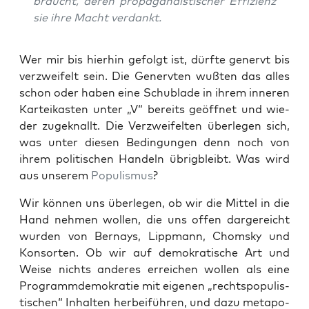
braucht, deren pro­pa­gan­dis­ti­scher Effi­zi­enz
sie ihre Macht verdankt.
Wer mir bis hier­hin gefolgt ist, dürf­te genervt bis
ver­zwei­felt sein. Die Generv­ten wuß­ten das alles
schon oder haben eine Schub­la­de in ihrem inne­ren
Kar­tei­kas­ten unter „V“ bereits geöff­net und wie­
der zuge­knallt. Die Ver­zwei­fel­ten über­le­gen sich,
was unter die­sen Bedin­gun­gen denn noch von
ihrem poli­ti­schen Han­deln übrig­bleibt. Was wird
aus unse­rem
Popu­lis­mus
?
Wir kön­nen uns über­le­gen, ob wir die Mit­tel in die
Hand neh­men wol­len, die uns offen dar­ge­reicht
wur­den von Ber­nays, Lipp­mann, Chom­sky und
Kon­sor­ten. Ob wir auf demo­kra­ti­sche Art und
Wei­se nichts ande­res errei­chen wol­len als eine
Pro­gramm­de­mo­kra­tie mit eige­nen „rechts­po­pu­lis­
ti­schen“ Inhal­ten her­bei­füh­ren, und dazu meta­po­