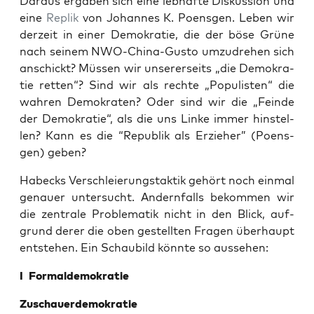
Dar­aus erga­ben sich eine leb­haf­te Dis­kus­si­on und
eine
Replik
von Johan­nes K. Poens­gen. Leben wir
der­zeit in einer Demo­kra­tie, die der böse Grü­ne
nach sei­nem NWO-Chi­na-Gus­to umzu­dre­hen sich
anschickt? Müs­sen wir unse­rer­seits „die Demo­kra­
tie ret­ten“? Sind wir als rech­te „Popu­lis­ten“ die
wah­ren Demo­kra­ten? Oder sind wir die „Fein­de
der Demo­kra­tie“, als die uns Lin­ke immer hin­stel­
len? Kann es die “Repu­blik als Erzie­her” (Poens­
gen) geben?
Habecks Ver­schleie­rungs­tak­tik gehört noch ein­mal
genau­er unter­sucht. Andern­falls bekom­men wir
die zen­tra­le Pro­ble­ma­tik nicht in den Blick, auf­
grund derer die oben gestell­ten Fra­gen über­haupt
ent­ste­hen. Ein Schau­bild könn­te so aussehen:
I For­mal­de­mo­kra­tie
Zuschau­er­de­mo­kra­tie