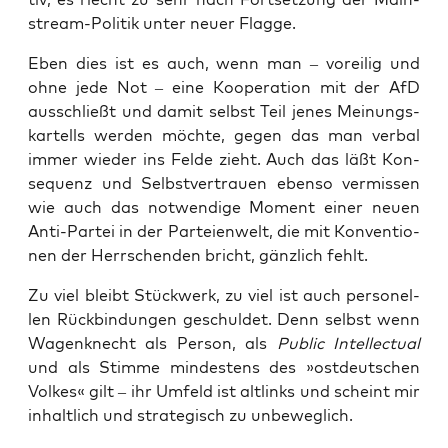
stream-Poli­tik unter neu­er Flagge.
Eben dies ist es auch, wenn man – vor­ei­lig und
ohne jede Not – eine Koope­ra­ti­on mit der AfD
aus­schließt und damit selbst Teil jenes Mei­nungs­
kar­tells wer­den möch­te, gegen das man ver­bal
immer wie­der ins Fel­de zieht. Auch das läßt Kon­
se­quenz und Selbst­ver­trau­en eben­so ver­mis­sen
wie auch das not­wen­di­ge Moment einer neu­en
Anti-Par­tei in der Par­tei­en­welt, die mit Kon­ven­tio­
nen der Herr­schen­den bricht, gänz­lich fehlt.
Zu viel bleibt Stück­werk, zu viel ist auch per­so­nel­
len Rück­bin­dun­gen geschul­det. Denn selbst wenn
Wagen­knecht als Per­son, als
Public Intellec­tu­al
und als Stim­me min­des­tens des »ost­deut­schen
Vol­kes« gilt – ihr Umfeld ist alt­links und scheint mir
inhalt­lich und stra­te­gisch zu unbeweglich.