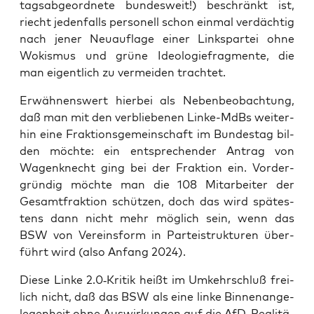
tags­ab­ge­ord­ne­te bun­des­weit!) beschränkt ist,
riecht jeden­falls per­so­nell schon ein­mal ver­däch­tig
nach jener Neu­auf­la­ge einer Links­par­tei ohne
Wokis­mus und grü­ne Ideo­lo­gie­frag­men­te, die
man eigent­lich zu ver­mei­den trachtet.
Erwäh­nens­wert hier­bei als Neben­be­ob­ach­tung,
daß man mit den ver­blie­be­nen Lin­ke-MdBs wei­ter­
hin eine Frak­ti­ons­ge­mein­schaft im Bun­des­tag bil­
den möch­te: ein ent­spre­chen­der Antrag von
Wagen­knecht ging bei der Frak­ti­on ein. Vor­der­
grün­dig möch­te man die 108 Mit­ar­bei­ter der
Gesamt­frak­ti­on schüt­zen, doch das wird spä­tes­
tens dann nicht mehr mög­lich sein, wenn das
BSW von Ver­eins­form in Par­tei­struk­tu­ren über­
führt wird (also Anfang 2024).
Die­se Lin­ke 2.0‑Kritik heißt im Umkehr­schluß frei­
lich nicht, daß das BSW als eine lin­ke Bin­nen­an­ge­
le­gen­heit ohne Aus­wir­kun­gen auf die AfD-Rea­li­tä­