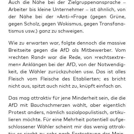
Auch die Nähe bei der Ziel­grup­pen­an­spra­che –
Arbei­ter bis klei­ne Unter­neh­mer – ist ähn­lich, von
der Nähe bei der »Anti-«Frage (gegen Grü­ne,
gegen Scholz, gegen Wokis­mus, gegen Trans­fa­na­
tis­mus usw.) ganz zu schweigen.
Wie zu erwar­ten war, folg­te den­noch die mas­si­ve
Breit­sei­te gegen die AfD als Mit­be­wer­ber. Vom
»rech­ten Rand« war die Rede, von »rechts­extre­
men« Anklän­gen bei der AfD, von der Not­wen­dig­
keit, die Wäh­ler zurück­zu­ho­len usw. Das ist alles
Fleisch vom Flei­sche des Eta­blier­ten; es bricht
nicht aus, spitzt auch nicht zu, knüpft ein­fach an.
Das mag attrak­tiv für jene Min­der­heit sein, die die
AfD mit Bauch­schmer­zen wählt, aber eigent­lich
Pro­test anders, näm­lich sozi­al­po­pu­lis­tisch, arti­ku­
lie­ren möch­te. Für eine Mehr­heit poten­ti­ell auf­ge­
schlos­se­ner Wäh­ler scheint mir das wenig attrak­
tiv; es riecht zu sehr nach Fort­set­zung der Main­