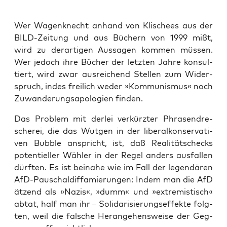
Wer Wagen­knecht anhand von Kli­schees aus der
BILD-Zei­tung und aus Büchern von 1999 mißt,
wird zu der­ar­ti­gen Aus­sa­gen kom­men müs­sen.
Wer jedoch ihre Bücher der letz­ten Jah­re kon­sul­
tiert, wird zwar aus­rei­chend Stel­len zum Wider­
spruch, indes frei­lich weder »Kom­mu­nis­mus« noch
Zuwan­de­rungs­a­po­lo­gien finden.
Das Pro­blem mit der­lei ver­kürz­ter Phra­sen­dre­
sche­rei, die das Wut­gen in der libe­ral­kon­ser­va­ti­
ven Bubble anspricht, ist, daß Rea­li­täts­checks
poten­ti­el­ler Wäh­ler in der Regel anders aus­fal­len
dürf­ten. Es ist bei­na­he wie im Fall der legen­dä­ren
AfD-Pau­schal­dif­fa­mie­run­gen: Indem man die AfD
ätzend als »Nazis«, »dumm« und »extre­mis­tisch«
abtat, half man ihr – Soli­da­ri­sie­rungs­ef­fek­te folg­
ten, weil die fal­sche Her­an­ge­hens­wei­se der Geg­