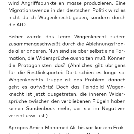
wird Angriffs­punk­te en mas­se pro­du­zie­ren. Eine
Migra­ti­ons­wen­de in der deut­schen Poli­tik wird es
nicht durch Wagen­knecht geben, son­dern durch
die AfD.
Bis­her wur­de das Team Wagen­knecht zudem
zusam­men­ge­schweißt durch die Ableh­nungs­fron­
de aller ande­ren. Nun sind sie aber selbst eine For­
ma­ti­on, die Wider­sprü­che aus­hal­ten muß. Kön­nen
die Prot­ago­nis­ten das? (Ähn­li­ches gilt übri­gens
für die Rest­links­par­tei: Dort schien es lan­ge so:
Wagen­knechts Trup­pe ist das Pro­blem, danach
geht es auf­wärts! Doch das Feind­bild Wagen­
knecht ist jetzt aus­ge­tre­ten, die inne­ren Wider­
sprü­che zwi­schen den ver­blie­be­nen Flü­geln haben
kei­nen Sün­den­bock mehr, der sie im Nega­ti­ven
ver­eint usw. usf.)
Apro­pos Ami­ra Moha­med Ali, bis vor kur­zem Frak­