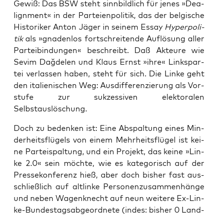
Gewiß: Das BSW steht sinn­bild­lich für jenes »Dea­
lignment« in der Par­tei­en­po­li­tik, das der bel­gi­sche
His­to­ri­ker Anton Jäger in sei­nem Essay
Hyper­po­li­
tik
als »gna­den­los fort­schrei­ten­de Auf­lö­sung aller
Par­tei­b­in­dun­gen« beschreibt. Daß Akteu­re wie
Sevim Dağ­de­len und Klaus Ernst »ihre« Links­par­
tei ver­las­sen haben, steht für sich. Die Lin­ke geht
den ita­lie­ni­schen Weg: Aus­dif­fe­ren­zie­rung als Vor­
stu­fe zur suk­zes­si­ven elek­to­ra­len
Selbstauslöschung.
Doch zu beden­ken ist: Eine Abspal­tung eines Min­
der­heits­flü­gels von einem Mehr­heits­flü­gel ist kei­
ne Par­tei­spal­tung, und ein Pro­jekt, das kei­ne »Lin­
ke 2.0« sein möch­te, wie es kate­go­risch auf der
Pres­se­kon­fe­renz hieß, aber doch bis­her fast aus­
schließ­lich auf alt­lin­ke Per­so­nen­zu­sam­men­hän­ge
und neben Wagen­knecht auf neun wei­te­re Ex-Lin­
ke-Bun­des­tags­ab­ge­ord­ne­te (indes: bis­her 0 Land­