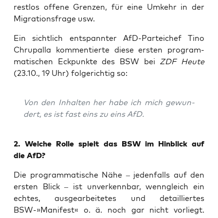
rest­los offe­ne Gren­zen, für eine Umkehr in der
Migra­ti­ons­fra­ge usw.
Ein sicht­lich ent­spann­ter AfD-Par­tei­chef Tino
Chrup­al­la kom­men­tier­te die­se ers­ten pro­gram­
ma­ti­schen Eck­punk­te des BSW bei
ZDF Heu­te
(23.10., 19 Uhr) fol­ge­rich­tig so:
Von den Inhal­ten her habe ich mich gewun­
dert, es ist fast eins zu eins AfD.
2. Wel­che Rol­le spielt das BSW im Hin­blick auf
die AfD?
Die pro­gram­ma­ti­sche Nähe – jeden­falls auf den
ers­ten Blick – ist unver­kenn­bar, wenn­gleich ein
ech­tes, aus­ge­ar­bei­te­tes und detail­lier­tes
BSW-»Manifest« o. ä. noch gar nicht vor­liegt.