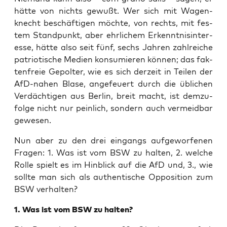
hät­te von nichts gewußt. Wer sich mit Wagen­
knecht beschäf­ti­gen möch­te, von rechts, mit fes­
tem Stand­punkt, aber ehr­li­chem Erkennt­nis­in­ter­
es­se, hät­te also seit fünf, sechs Jah­ren zahl­rei­che
patrio­ti­sche Medi­en kon­su­mie­ren kön­nen; das fak­
ten­freie Gepol­ter, wie es sich der­zeit in Tei­len der
AfD-nahen Bla­se, ange­feu­ert durch die übli­chen
Ver­däch­ti­gen aus Ber­lin, breit macht, ist dem­zu­
fol­ge nicht nur pein­lich, son­dern auch ver­meid­bar
gewesen.
Nun aber zu den drei ein­gangs auf­ge­wor­fe­nen
Fra­gen: 1. Was ist vom BSW zu hal­ten, 2. wel­che
Rol­le spielt es im Hin­blick auf die AfD und, 3., wie
soll­te man sich als authen­ti­sche Oppo­si­ti­on zum
BSW verhalten?
1. Was ist vom BSW zu halten?