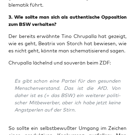
ble­ma­tik führt.
3. Wie soll­te man sich als authen­ti­sche Oppo­si­ti­on
zum BSW verhalten?
Der bereits erwähn­te Tino Chrup­al­la hat gezeigt,
wie es geht, Bea­trix von Storch hat bewie­sen, wie
es nicht geht, könn­te man sche­ma­ti­sie­rend sagen.
Chrup­al­la lächelnd und sou­ve­rän beim ZDF:
Es gibt schon eine Par­tei für den gesun­den
Men­schen­ver­stand. Das ist die AfD. Von
daher ist es (= das BSW) ein wei­te­rer poli­ti­
scher Mit­be­wer­ber, aber ich habe jetzt kei­ne
Angst­per­len auf der Stirn.
So soll­te ein selbst­be­wuß­ter Umgang im Zei­chen