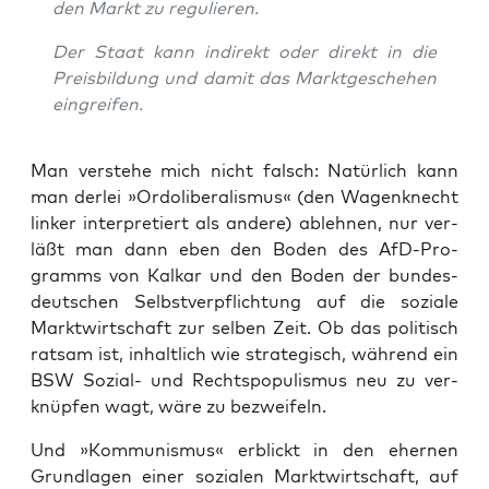
den Markt zu regulieren.
Der Staat kann indi­rekt oder direkt in die
Preis­bil­dung und damit das Markt­ge­sche­hen
eingreifen.
Man ver­ste­he mich nicht falsch: Natür­lich kann
man der­lei »Ordo­li­be­ra­lis­mus« (den Wagen­knecht
lin­ker inter­pre­tiert als ande­re) ableh­nen, nur ver­
läßt man dann eben den Boden des AfD-Pro­
gramms von Kal­kar und den Boden der bun­des­
deut­schen Selbst­ver­pflich­tung auf die sozia­le
Markt­wirt­schaft zur sel­ben Zeit. Ob das poli­tisch
rat­sam ist, inhalt­lich wie stra­te­gisch, wäh­rend ein
BSW Sozi­al- und Rechts­po­pu­lis­mus neu zu ver­
knüp­fen wagt, wäre zu bezweifeln.
Und »Kom­mu­nis­mus« erblickt in den eher­nen
Grund­la­gen einer sozia­len Markt­wirt­schaft, auf