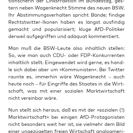
ti­ons­chefin der Links­frak­ti­on im Bun­des­tag, ges­
tern neben Wagen­knecht Stim­me des neu­en BSW.
Ihr Abstim­mungs­ver­hal­ten spricht Bän­de; fin­di­ge
Rechtstwit­ter-Iko­nen haben es längst aus­fin­dig
gemacht und popu­la­ri­siert; klu­ge AfD-Poli­ti­ker
der­weil auf­ge­grif­fen und adäquat kommentiert.
Man muß die BSW-Leu­te also inhalt­lich stel­len:
So, wie man auch CDU- oder FDP-Kon­kur­ren­ten
inhalt­lich stellt. Ein­ge­wen­det wird ger­ne, es hand­
le sich dabei aber um »Kom­mu­nis­ten«. Bei Twit­ter
raun­te es, immer­hin wäre Wagen­knecht – auch
heu­te noch – für Ein­grif­fe des Staa­tes in die Wirt­
schaft, was mit einer sozia­len Markt­wirt­schaft
nicht ver­ein­bar wäre.
Nun stellt sich her­aus, daß es mit der »sozia­len (!)
Markt­wirt­schaft« bei eini­gen AfD-Prot­ago­nis­ten
nicht beson­ders weit her ist, sie viel­mehr dem Bild
einer unge­zü­gel­ten frei­en Wirt­schaft anglo­ame­ri­