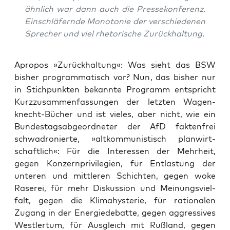
ähn­lich war dann auch die Pres­se­kon­fe­renz.
Ein­schlä­fern­de Mono­to­nie der ver­schie­de­nen
Spre­cher und viel rhe­to­ri­sche Zurückhaltung.
Apro­pos »Zurück­hal­tung«: Was sieht das BSW
bis­her pro­gram­ma­tisch vor? Nun, das bis­her nur
in Stich­punk­ten bekann­te Pro­gramm ent­spricht
Kurz­zu­sam­men­fas­sun­gen der letz­ten Wagen­
knecht-Bücher und ist vie­les, aber nicht, wie ein
Bun­des­tags­ab­ge­ord­ne­ter der AfD fak­ten­frei
schwa­dro­nier­te, »alt­kom­mu­nis­tisch plan­wirt­
schaft­lich«: Für die Inter­es­sen der Mehr­heit,
gegen Kon­zern­pri­vi­le­gi­en, für Ent­las­tung der
unte­ren und mitt­le­ren Schich­ten, gegen woke
Rase­rei, für mehr Dis­kus­si­on und Mei­nungs­viel­
falt, gegen die Kli­ma­hys­te­rie, für ratio­na­len
Zugang in der Ener­gie­de­bat­te, gegen aggres­si­ves
West­ler­tum, für Aus­gleich mit Ruß­land, gegen