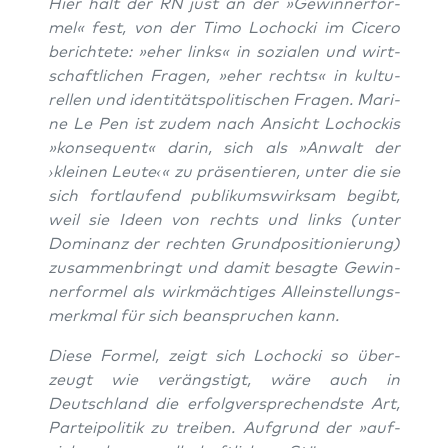
Hier hält der RN just an der »Gewin­ner­for­
mel« fest, von der Timo Loch­o­cki im Cice­ro
berich­te­te: »eher links« in sozia­len und wirt­
schaft­li­chen Fra­gen, »eher rechts« in kul­tu­
rel­len und iden­ti­täts­po­li­ti­schen Fra­gen. Mari­
ne Le Pen ist zudem nach Ansicht Loch­o­ckis
»kon­se­quent« dar­in, sich als »Anwalt der
›klei­nen Leu­te‹« zu prä­sen­tie­ren, unter die sie
sich fort­lau­fend publi­kums­wirk­sam begibt,
weil sie Ideen von rechts und links (unter
Domi­nanz der rech­ten Grund­po­si­tio­nie­rung)
zusam­men­bringt und damit besag­te Gewin­
ner­for­mel als wirk­mäch­ti­ges Allein­stel­lungs­
merk­mal für sich bean­spru­chen kann.
Die­se For­mel, zeigt sich Loch­o­cki so über­
zeugt wie ver­ängs­tigt, wäre auch in
Deutsch­land die erfolg­ver­spre­chends­te Art,
Par­tei­po­li­tik zu trei­ben. Auf­grund der »auf­