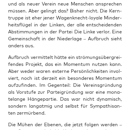
und als neu­er Ver­ein neue Men­schen anspre­chen
müs­sen. Aber gelingt das? Bis­her nicht. Die Kern­
trup­pe ist eher jener Wagen­knecht-loya­le Min­der­
heits­flü­gel in der Lin­ken, der alle ent­schei­den­den
Abstim­mun­gen in der Par­tei Die Lin­ke ver­lor. Eine
Gemein­schaft in der Nie­der­la­ge – Auf­bruch sieht
anders aus.
Auf­bruch ver­mit­telt hät­te ein strö­mungs­über­grei­
fen­des Pro­jekt, das ein Momen­tum nut­zen kann.
Aber weder waren exter­ne Per­sön­lich­kei­ten invol­
viert, noch ist der­zeit ein beson­de­res Momen­tum
auf­zu­fin­den. Im Gegen­teil: Die Ver­eins­grün­dung
als Vor­stu­fe zur Par­tei­grün­dung war eine mona­
te­lan­ge Hän­ge­par­tie. Das war nicht dyna­misch,
son­dern lang­at­mig und selbst für Sym­pa­thi­san­
ten zermürbend.
Die Mühen der Ebe­nen, die jetzt fol­gen wer­den –