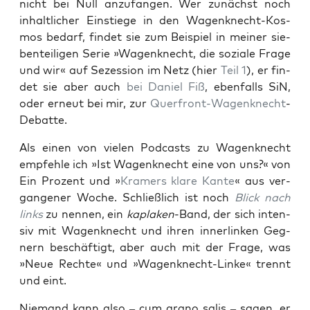
nicht bei Null anzu­fan­gen. Wer zunächst noch
inhalt­li­cher Ein­stie­ge in den Wagen­knecht-Kos­
mos bedarf, fin­det sie zum Bei­spiel in mei­ner sie­
ben­tei­li­gen Serie »Wagen­knecht, die sozia­le Fra­ge
und wir« auf Sezes­si­on im Netz (hier
Teil 1
), er fin­
det sie aber auch
bei Dani­el Fiß
, eben­falls SiN,
oder erneut bei mir, zur
Quer­front-Wagen­knecht
-
Debat­te.
Als einen von vie­len Pod­casts zu Wagen­knecht
emp­feh­le ich »Ist Wagen­knecht eine von uns?« von
Ein Pro­zent und »
Kra­mers kla­re Kan­te
« aus ver­
gan­ge­ner Woche. Schließ­lich ist noch
Blick nach
links
zu nen­nen, ein
kapla­ken
-Band, der sich inten­
siv mit Wagen­knecht und ihren inner­lin­ken Geg­
nern beschäf­tigt, aber auch mit der Fra­ge, was
»Neue Rech­te« und »Wagen­knecht-Lin­ke« trennt
und eint.
Nie­mand kann also – cum gra­no salis – sagen, er