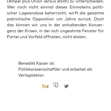
(Ampel plus Uni­on ver­sus BSW) zu unter­schei­den.
Wer noch nicht ein­mal die­ses Ein­mal­eins poli­ti­
scher Lage­ana­ly­se beherrscht, wirft die gesam­te
patrio­ti­sche Oppo­si­ti­on um Jah­re zurück. Doch
das kön­nen wir uns in der anhal­ten­den Kon­ver­
genz der Kri­sen, in der sich unge­ahn­te Fens­ter für
Par­tei und Vor­feld öff­ne­ten, nicht leisten.
Benedikt Kaiser ist
Politikwissenschaftler und arbeitet als
Verlagslektor.