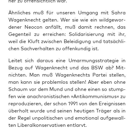
ner zu offen­sicht­lich war.
Ähn­li­ches muß für unse­ren Umgang mit Sahra
Wagen­knecht gel­ten. Wer sie wie ein wild­ge­wor­
de­ner Neo­con anfällt, muß damit rech­nen, das
Gegen­teil zu errei­chen: Soli­da­ri­sie­rung mit ihr,
weil die Kluft zwi­schen Belei­di­gung und tat­säch­li­
chen Sach­ver­hal­ten zu offen­kun­dig ist.
Lei­tet sich dar­aus eine Umar­mungs­stra­te­gie in
Bezug auf Wagen­knecht und das BSW ab? Mit­
nich­ten.
Man muß Wagen­knechts Par­tei
stel­len,
man kann sie pro­blem­los stel­len! Aber eben ohne
Schaum vor dem Mund und ohne einen so stump­
fen wie ana­chro­nis­ti­schen »Anti­kom­mu­nis­mus« zu
repro­du­zie­ren, der schon 1991 von den Ereig­nis­sen
über­holt wur­de und sei­nen heu­ti­gen Trä­ger als in
der Regel unpo­li­ti­schen und emo­tio­nal auf­ge­wall­
ten Libe­ral­kon­ser­va­ti­ven entlarvt.