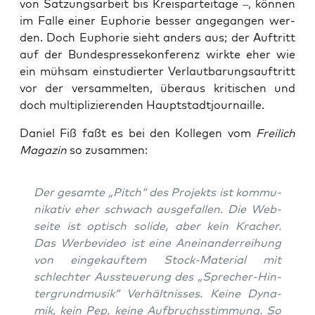
von Sat­zungs­ar­beit bis Kreis­par­tei­ta­ge –, kön­nen
im Fal­le einer Eupho­rie bes­ser ange­gan­gen wer­
den. Doch Eupho­rie sieht anders aus; der Auf­tritt
auf der Bun­des­pres­se­kon­fe­renz wirk­te eher wie
ein müh­sam ein­stu­dier­ter Ver­laut­ba­rungs­auf­tritt
vor der ver­sam­mel­ten, über­aus kri­ti­schen und
doch mul­ti­pli­zie­ren­den Hauptstadtjournaille.
Dani­el Fiß faßt es bei den Kol­le­gen vom
Frei­lich
Maga­zin
so zusammen:
Der gesam­te „Pitch“ des Pro­jekts ist kom­mu­
ni­ka­tiv eher schwach aus­ge­fal­len. Die Web­
sei­te ist optisch soli­de, aber kein Kra­cher.
Das
Wer­be­vi­deo
ist eine Anein­an­der­rei­hung
von ein­ge­kauf­tem Stock-Mate­ri­al mit
schlech­ter Aus­steue­rung des „Spre­cher-Hin­
ter­grund­mu­sik“ Ver­hält­nis­ses. Kei­ne Dyna­
mik, kein Pep, kei­ne Auf­bruchs­stim­mung. So