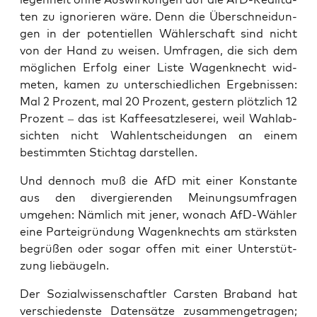
ten zu igno­rie­ren wäre. Denn die Über­schnei­dun­
gen in der poten­ti­el­len Wäh­ler­schaft sind nicht
von der Hand zu wei­sen. Umfra­gen, die sich dem
mög­li­chen Erfolg einer Lis­te Wagen­knecht wid­
me­ten, kamen zu unter­schied­li­chen Ergeb­nis­sen:
Mal 2 Pro­zent, mal 20 Pro­zent, ges­tern plötz­lich 12
Pro­zent – das ist Kaf­fee­satz­le­se­rei, weil Wahl­ab­
sich­ten nicht Wahl­ent­schei­dun­gen an einem
bestimm­ten Stich­tag darstellen.
Und den­noch muß die AfD mit einer Kon­stan­te
aus den diver­gie­ren­den Mei­nungs­um­fra­gen
umge­hen: Näm­lich mit jener, wonach AfD-Wäh­ler
eine Par­tei­grün­dung Wagen­knechts am stärks­ten
begrü­ßen oder sogar offen mit einer Unter­stüt­
zung liebäugeln.
Der Sozi­al­wis­sen­schaft­ler Cars­ten Bra­band hat
ver­schie­dens­te Daten­sät­ze zusam­men­ge­tra­gen;