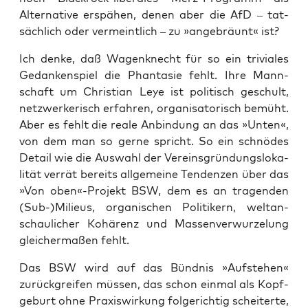
Alter­na­ti­ve erspä­hen, denen aber die AfD – tat­
säch­lich oder ver­meint­lich – zu »ange­bräunt« ist?
Ich den­ke, daß Wagen­knecht für so ein tri­via­les
Gedan­ken­spiel die Phan­ta­sie fehlt. Ihre Mann­
schaft um Chris­ti­an Leye ist poli­tisch geschult,
netz­wer­ke­risch erfah­ren, orga­ni­sa­to­risch bemüht.
Aber es fehlt die rea­le Anbin­dung an das »Unten«,
von dem man so ger­ne spricht. So ein schnö­des
Detail wie die Aus­wahl der Ver­eins­grün­dungs­lo­ka­
li­tät ver­rät bereits all­ge­mei­ne Ten­den­zen über das
»Von oben«-Projekt BSW, dem es an tra­gen­den
(Sub-)Milieus, orga­ni­schen Poli­ti­kern, welt­an­
schau­li­cher Kohä­renz und Mas­sen­ver­wur­ze­lung
glei­cher­ma­ßen fehlt.
Das BSW wird auf das Bünd­nis »Auf­ste­hen«
zurück­grei­fen müs­sen, das schon ein­mal als Kopf­
ge­burt ohne Pra­xis­wir­kung fol­ge­rich­tig schei­ter­te,