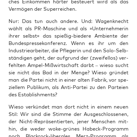
ches Ein­kom­men här­ter besteu­ert wird als das
Ver­mö­gen der Superreichen.
Nur: Das tun auch ande­re. Und: Wagen­knecht
wählt als PR-Maschi­ne und als »Unter­neh­me­rin
ihrer selbst« das spie­ßig-bie­de­re Ambi­en­te der
Bun­des­pres­se­kon­fe­renz. Wenn es ihr um den
Indus­trie­ar­bei­ter, die Pfle­ge­rin und den Solo-Selb­
stän­di­gen geht, der auf­grund der (zwei­fel­los) ver­
fehl­ten Ampel-Miß­wirt­schaft darbt – wie­so sucht
sie nicht das Bad in der Men­ge? Wie­so grün­det
man die Par­tei nicht in einer alten Fabrik, vor spe­
zi­el­lem Publi­kum, als Anti-Par­tei zu den Par­tei­en
des Establishments?
Wie­so ver­kün­det man dort nicht in einem neu­en
Stil: Wir sind die Stim­me der Aus­ge­schlos­se­nen,
der Nicht-Reprä­sen­tier­ten, jener Men­schen mit­
hin, die weder woke-grü­nes Habeck-Pro­gramm
noch Black­rock-libe­ra­les Merz-Pro­gramm als