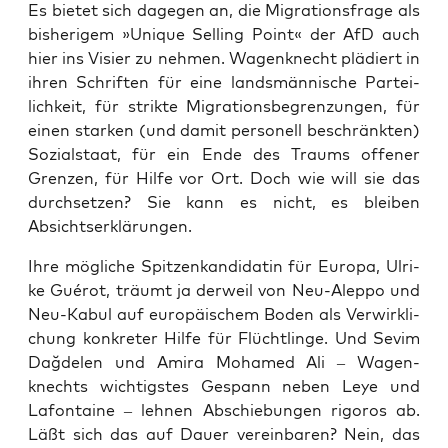
Es bie­tet sich dage­gen an, die Migra­ti­ons­fra­ge als
bis­he­ri­gem »Uni­que Sel­ling Point« der AfD auch
hier ins Visier zu neh­men. Wagen­knecht plä­diert in
ihren Schrif­ten für eine lands­män­ni­sche Par­tei­
lich­keit, für strik­te Migra­ti­ons­be­gren­zun­gen, für
einen star­ken (und damit per­so­nell beschränk­ten)
Sozi­al­staat, für ein Ende des Traums offe­ner
Gren­zen, für Hil­fe vor Ort. Doch wie will sie das
durch­set­zen? Sie kann es nicht, es blei­ben
Absichtserklärungen.
Ihre mög­li­che Spit­zen­kan­di­da­tin für Euro­pa, Ulri­
ke Gué­rot, träumt ja der­weil von Neu-Alep­po und
Neu-Kabul auf euro­päi­schem Boden als Ver­wirk­li­
chung kon­kre­ter Hil­fe für Flücht­lin­ge. Und Sevim
Dağ­de­len und Ami­ra Moha­med Ali – Wagen­
knechts wich­tigs­tes Gespann neben Leye und
Lafon­taine – leh­nen Abschie­bun­gen rigo­ros ab.
Läßt sich das auf Dau­er ver­ein­ba­ren? Nein, das