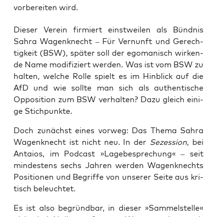
vorbereiten wird.
Die­ser Ver­ein fir­miert einst­wei­len als Bünd­nis
Sahra Wagen­knecht – Für Ver­nunft und Gerech­
tig­keit (BSW), spä­ter soll der ego­ma­nisch wir­ken­
de Name modi­fi­ziert wer­den. Was ist vom BSW zu
hal­ten, wel­che Rol­le spielt es im Hin­blick auf die
AfD und wie soll­te man sich als authen­ti­sche
Oppo­si­ti­on zum BSW ver­hal­ten? Dazu gleich eini­
ge Stichpunkte.
Doch zunächst eines vor­weg: Das The­ma Sahra
Wagen­knecht ist nicht neu. In der
Sezes­si­on
, bei
Antai­os, im Pod­cast »Lage­be­spre­chung« – seit
min­des­tens sechs Jah­ren wer­den Wagen­knechts
Posi­tio­nen und Begrif­fe von unse­rer Sei­te aus kri­
tisch beleuchtet.
Es ist also begründ­bar, in die­ser »Sam­mel­stel­le«