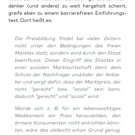
den­ker (und ande­re) zu weit her­ge­holt scheint,
grei­fe eben zu einem bar­rie­re­frei­en Ein­füh­rungs­
text. Dort heißt es:
Die Preis­bil­dung fin­det bei vie­len Gütern
nicht unter den Bedin­gun­gen des frei­en
Mark­tes statt, son­dern wird durch den Staat
beein­flusst. Die­ser Ein­griff des Staa­tes in
einer sozia­len Markt­wirt­schaft dient dem
Schutz der Nach­fra­ger und/oder der Anbie­
ter und sorgt dafür, dass der Markt­preis, der
nicht “gerecht” bzw. “sozi­al” sein kann,
dadurch “gerecht” und “sozi­al” wird.
Wür­de sich z. B. für ein lebens­wich­ti­ges
Medi­ka­ment ein Preis her­aus­bil­den, den
ärme­re Kon­su­men­ten nicht ent­rich­ten könn­
ten, wäre das viel­leicht schon Grund genug,