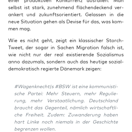
einer pro­duk­ti­ven Kon­kur­renz aus­fal­len: Man
selbst ist stark, zuneh­mend flä­chen­de­ckend ver­
an­kert und zukunfts­ori­en­tiert. Gelas­sen in die
neue Situa­ti­on gehen als Devi­se für das, was kom­
men mag.
Wie es nicht geht, zeigt ein klas­si­scher Storch-
Tweet, der sogar in Sachen Migra­ti­on falsch ist,
wie nicht nur der real exis­tie­ren­de Sozia­lis­mus
anno dazu­mals, son­dern auch das heu­ti­ge sozi­al­
de­mo­kra­tisch regier­te Däne­mark zeigen:
#Wagen­knecht
|s
#BSW
ist eine kom­mu­nis­ti­
sche Par­tei: Mehr Steu­ern, mehr Regu­lie­
rung, mehr Ver­staat­li­chung. Deutsch­land
braucht das Gegen­teil, näm­lich wirt­schaft­li­
che Frei­heit. Zudem: Zuwan­de­rung haben
hart Lin­ke noch nie­mals in der Geschich­te
begren­zen wollen.