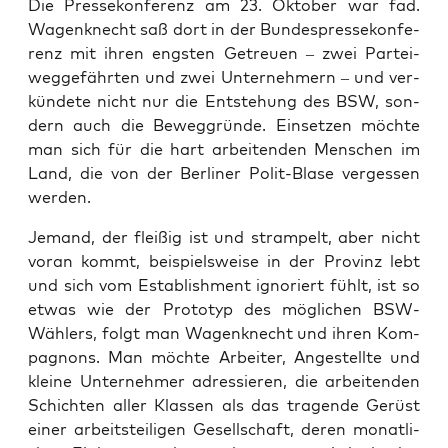
Die Pres­se­kon­fe­renz am 23. Okto­ber war fad.
Wagen­knecht saß dort in der Bun­des­pres­se­kon­fe­
renz mit ihren engs­ten Getreu­en – zwei Par­tei­
weg­ge­fähr­ten und zwei Unter­neh­mern – und ver­
kün­de­te nicht nur die Ent­ste­hung des BSW, son­
dern auch die Beweg­grün­de. Ein­set­zen möch­te
man sich für die hart arbei­ten­den Men­schen im
Land, die von der Ber­li­ner Polit-Bla­se ver­ges­sen
werden.
Jemand, der flei­ßig ist und stram­pelt, aber nicht
vor­an kommt, bei­spiels­wei­se in der Pro­vinz lebt
und sich vom Estab­lish­ment igno­riert fühlt, ist so
etwas wie der Pro­to­typ des mög­li­chen BSW-
Wäh­lers, folgt man Wagen­knecht und ihren Kom­
pa­gnons. Man möch­te Arbei­ter, Ange­stell­te und
klei­ne Unter­neh­mer adres­sie­ren, die arbei­ten­den
Schich­ten aller Klas­sen als das tra­gen­de Gerüst
einer arbeits­tei­li­gen Gesell­schaft, deren monat­li­