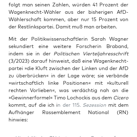
folgt man sei­nen Zah­len, wür­den 41 Pro­zent der
Wagen­knecht-Wäh­ler aus der bis­he­ri­gen AfD-
Wäh­ler­schaft kom­men, aber nur 15 Pro­zent von
der Rest­links­par­tei. Damit muß man arbeiten.
Mit der Poli­tik­wis­sen­schaft­le­rin Sarah Wag­ner
sekun­diert eine wei­te­re For­sche­rin Bra­band,
indem sie in der
Poli­ti­schen Vier­tel­jah­res­schrift
(3/2023) dar­auf hin­weist, daß eine Wagen­knecht­
par­tei »die Kluft zwi­schen der Lin­ken und der AfD
zu über­brü­cken« in der Lage wäre; sie ver­bän­de
»wirt­schaft­lich lin­ke Posi­tio­nen« mit »kul­tu­rell
rech­ten Vor­lie­ben«, was ver­däch­tig nah an die
»Gewin­ner­for­mel« Timo Loch­o­ckis aus dem
Cice­ro
kommt, auf die ich i
n der 115.
Sezes­si­on
mit dem
Auf­hän­ger Ras­sem­blem­ent Natio­nal (RN)
hinwies: