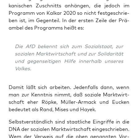
ka­ni­schen Zuschnitts anhän­gen, die jedoch im
Pro­gramm von Kal­kar 2020 so nicht fest­ge­schrie­
ben ist, im Gegen­teil. In der ers­ten Zei­le der Prä­
am­bel des Pro­gramms heißt es:
Die AfD bekennt sich zum Sozi­al­staat, zur
sozia­len Markt­wirt­schaft und zur Soli­da­ri­tät
und gegen­sei­ti­gen Hil­fe inner­halb unse­res
Volkes.
Damit läßt sich arbei­ten. Jeden­falls dann, wenn
man zur Kennt­nis nimmt, daß sozia­le Markt­wirt­
schaft eher Röp­ke, Mül­ler-Arm­ack und Eucken
bedeu­tet als Rand, Mises und Hayek.
Selbst­ver­ständ­lich sind staat­li­che Ein­grif­fe in die
DNA der sozia­len Markt­wirt­schaft ein­ge­schrie­ben.
Wem der Ver­weis auf die oben genann­ten Vor­