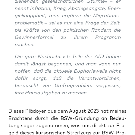
zie­hen­den gesell­schaft­li­chen Stür­me« – er
nennt Infla­ti­on, Krieg, Abstiegs­ängs­te, Ener­
gie­knapp­heit; man ergän­ze die Migra­ti­ons­
pro­ble­ma­tik – sei es nur eine Fra­ge der Zeit,
bis Kräf­te von den poli­ti­schen Rän­dern die
Gewin­ner­for­mel zu ihrem Pro­gramm
machen.
Die gute Nach­richt ist: Tei­le der AfD haben
damit längst begon­nen, und man kann nur
hof­fen, daß die aktu­el­le Eupho­rie­wel­le nicht
dafür sorgt, daß die Ver­ant­wort­li­chen,
berauscht von Umfra­ge­zah­len, ver­ges­sen,
ihre Haus­auf­ga­ben zu machen.
Die­ses Plä­doy­er aus dem August 2023 hat mei­nes
Erach­tens durch die BSW-Grün­dung an Bedeu­
tung sogar zuge­nom­men, was uns direkt zur Fra­
ge 3 die­ses kur­so­ri­schen Streif­zugs zur BSW-Pro­