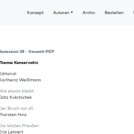
Konzept
Autoren
Archiv
Bestellen
Sezes­si­on 38 – Gesamt-PDF
The­ma: Konservativ
Edi­to­ri­al
Karl­heinz Weißmann
Wie etwas bleibt
Götz Kubitschek
Der Bruch von 45
Thors­ten Hinz
Die letz­ten Preußen
Erik Lehnert