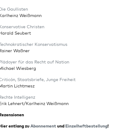
Die Gaul­lis­ten
Karl­heinz Weißmann
Kon­ser­va­ti­ve Christen
Harald Seubert
Tech­no­kra­ti­scher Konservatismus
Rai­ner Waßner
Plä­doy­er für das Recht auf Nation
Micha­el Wiesberg
Cri­ticón, Staats­brie­fe, Jun­ge Freiheit
Mar­tin Lichtmesz
Rech­te Intelligenz
Erik Lehnert/Karlheinz Weißmann
Rezen­sio­nen
Hier ent­lang zu
Abon­ne­ment
und
Ein­zel­heft­be­stel­lung
!