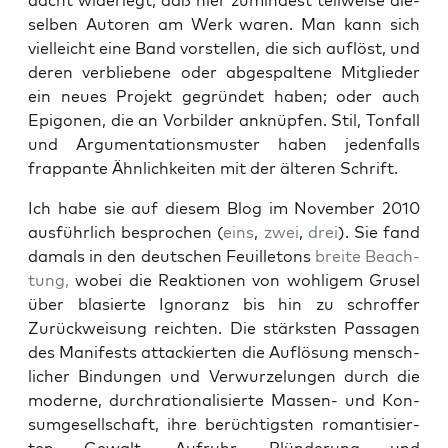
dacht wider­legt, daß hier zumin­dest teil­wei­se die­
sel­ben Autoren am Werk waren. Man kann sich
viel­leicht eine Band vor­stel­len, die sich auf­löst, und
deren ver­blie­be­ne oder abge­spal­te­ne Mit­glie­der
ein neu­es Pro­jekt gegrün­det haben; oder auch
Epi­go­nen, die an Vor­bil­der anknüp­fen. Stil, Ton­fall
und Argu­men­ta­ti­ons­mus­ter haben jeden­falls
frap­pan­te Ähn­lich­kei­ten mit der älte­ren Schrift.
Ich habe sie auf die­sem Blog im Novem­ber 2010
aus­führ­lich bespro­chen (
eins
,
zwei
,
drei
). Sie fand
damals in den deut­schen Feuil­le­tons
brei­te Beach­
tung,
wobei die Reak­tio­nen von woh­li­gem Gru­sel
über bla­sier­te Igno­ranz bis hin zu schrof­fer
Zurück­wei­sung reich­ten. Die stärks­ten Pas­sa­gen
des Mani­fests atta­ckier­ten die Auf­lö­sung mensch­
li­cher Bin­dun­gen und Ver­wur­ze­lun­gen durch die
moder­ne, durch­ra­tio­na­li­sier­te Mas­sen- und Kon­
sum­ge­sell­schaft, ihre berüch­tigs­ten roman­ti­sier­