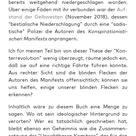
bereits weit­ge­hend nie­der­ge­schla­gen wor­den.
Über eini­ge Fäden mit ihr ver­bun­den war der
Auf­
stand der Gelb­wes­ten
(Novem­ber 2018), des­sen
“bes­tia­li­sche Nie­der­schla­gung” durch eine “sadis­
ti­sche” Poli­zei die Autoren des
Kon­spi­ra­tio­nis­ti­
schen Mani­fests
anprangern.
Ich für mei­nen Teil bin von die­ser The­se der “Kon­
ter­re­vo­lu­ti­on” wenig über­zeugt, räu­me jedoch ein,
daß sie auf eine rich­ti­ge Fähr­te füh­ren könn­te.
Aus rech­ter Sicht sind die blin­den Fle­cken der
Autoren des Mani­fests offen­sicht­lich; kön­nen sie
uns hel­fen, eini­ge unse­rer blin­den Fle­cken zu
erkennen?
Inhalt­lich wäre zu die­sem Buch eine Men­ge zu
sagen. Wo ist sein ideo­lo­gi­scher Hin­ter­grund zu
ver­or­ten? Wer es tat­säch­lich geschrie­ben hat,
bleibt eben­so ein Geheim­nis wie die Zusam­men­
set­zung des “Unsicht­ba­ren Komi­tees”, das für den