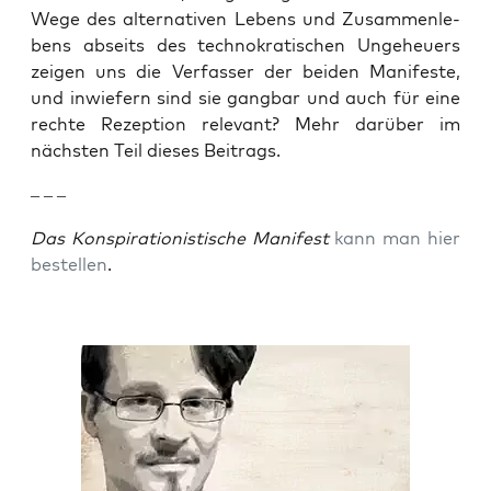
Wege des alter­na­ti­ven Lebens und Zusam­men­le­
bens abseits des tech­no­kra­ti­schen Unge­heu­ers
zei­gen uns die Ver­fas­ser der bei­den Mani­fes­te,
und inwie­fern sind sie gang­bar und auch für eine
rech­te Rezep­ti­on rele­vant? Mehr dar­über im
nächs­ten Teil die­ses Beitrags.
– – –
Das Kon­spi­ra­tio­nis­ti­sche Mani­fest
kann man hier
bestel­len
.