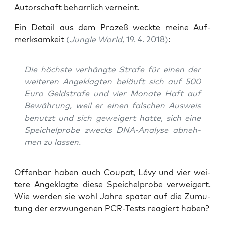
Autor­schaft beharr­lich verneint.
Ein Detail aus dem Pro­zeß weck­te mei­ne Auf­
merk­sam­keit
(
Jungle World,
19. 4. 2018)
:
Die höchs­te ver­häng­te Stra­fe für einen der
wei­te­ren Ange­klag­ten beläuft sich auf 500
Euro Geld­stra­fe und vier Mona­te Haft auf
Bewäh­rung, weil er einen fal­schen Aus­weis
benutzt und sich gewei­gert hat­te, sich eine
Spei­chel­pro­be zwecks DNA-Ana­ly­se abneh­
men zu lassen.
Offen­bar haben auch Cou­pat, Lévy und vier wei­
te­re Ange­klag­te die­se Spei­chel­pro­be ver­wei­gert.
Wie wer­den sie wohl Jah­re spä­ter auf die Zumu­
tung der erzwun­ge­nen PCR-Tests reagiert haben?