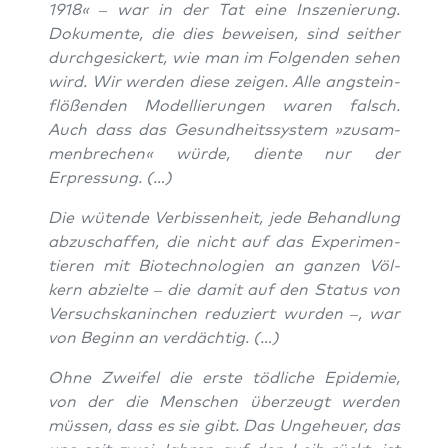
1918« – war in der Tat eine Insze­nie­rung.
Doku­men­te, die dies bewei­sen, sind seit­her
durch­ge­si­ckert, wie man im Fol­gen­den sehen
wird. Wir wer­den die­se zei­gen. Alle angst­ein­
flö­ßen­den Model­lie­run­gen waren falsch.
Auch dass das Gesund­heits­sys­tem »zusam­
men­bre­chen« wür­de, dien­te nur der
Erpressung. (…)
Die wüten­de Ver­bis­sen­heit, jede Behand­lung
abzu­schaf­fen, die nicht auf das Expe­ri­men­
tie­ren mit Bio­tech­no­lo­gien an gan­zen Völ­
kern abziel­te – die damit auf den Sta­tus von
Ver­suchs­ka­nin­chen redu­ziert wur­den –, war
von Beginn an verdächtig. (…)
Ohne Zwei­fel die ers­te töd­li­che Epi­de­mie,
von der die Men­schen über­zeugt wer­den
müs­sen, dass es sie gibt. Das Unge­heu­er, das