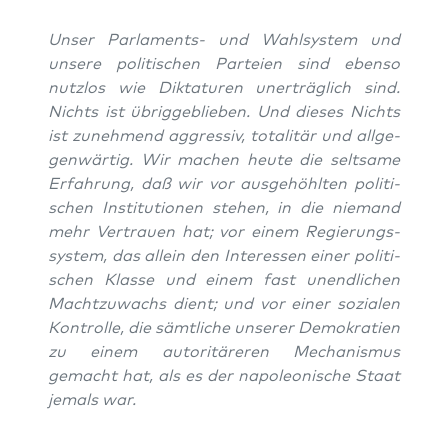
Unser Par­la­ments- und Wahl­sys­tem und
unse­re poli­ti­schen Par­tei­en sind eben­so
nutz­los wie Dik­ta­tu­ren uner­träg­lich sind.
Nichts ist übrig­ge­blie­ben. Und die­ses Nichts
ist zuneh­mend aggres­siv, tota­li­tär und all­ge­
gen­wär­tig. Wir machen heu­te die selt­sa­me
Erfah­rung, daß wir vor aus­ge­höhl­ten poli­ti­
schen Insti­tu­tio­nen ste­hen, in die nie­mand
mehr Ver­trau­en hat; vor einem Regie­rungs­
sys­tem, das allein den Inter­es­sen einer poli­ti­
schen Klas­se und einem fast unend­li­chen
Macht­zu­wachs dient; und vor einer sozia­len
Kon­trol­le, die sämt­li­che unse­rer Demo­kra­tien
zu einem auto­ri­tä­re­ren Mecha­nis­mus
gemacht hat, als es der napo­leo­ni­sche Staat
jemals war.