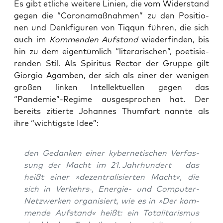
Es gibt etli­che wei­te­re Lini­en, die vom Wider­stand
gegen die “Coro­na­maß­nah­men” zu den Posi­tio­
nen und Denk­fi­gu­ren von Tiq­qun füh­ren, die sich
auch im
Kom­men­den Auf­stand
wie­der­fin­den, bis
hin zu dem eigen­tüm­lich “lite­ra­ri­schen”, poe­ti­sie­
ren­den Stil. Als Spi­ri­tus Rec­tor der Grup­pe gilt
Gior­gio Agam­ben, der sich als einer der weni­gen
gro­ßen lin­ken Intel­lek­tu­el­len gegen das
“Pandemie”-Regime aus­ge­spro­chen hat. Der
bereits zitier­te Johan­nes Thumf­art nann­te als
ihre
“wich­tigs­te Idee”:
den Gedan­ken einer kyber­ne­ti­schen Ver­fas­
sung der Macht im 21. Jahr­hun­dert – das
heißt einer »dezen­tra­li­sier­ten Macht«, die
sich in Verkehrs‑, Ener­gie- und Com­pu­ter-
Netz­wer­ken orga­ni­siert, wie es in »Der kom­
men­de Auf­stand« heißt: ein Tota­li­ta­ris­mus