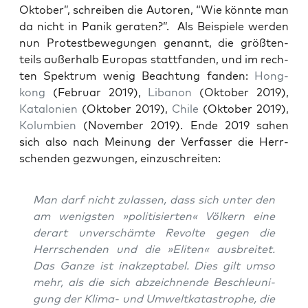
Okto­ber”, schrei­ben die Autoren, “Wie könn­te man
da nicht in Panik gera­ten?”. Als Bei­spie­le wer­den
nun Pro­test­be­we­gun­gen genannt, die größ­ten­
teils außer­halb Euro­pas statt­fan­den, und im rech­
ten Spek­trum wenig Beach­tung fan­den:
Hong­
kong
(Febru­ar 2019),
Liba­non
(Okto­ber 2019),
Kata­lo­ni­en
(Okto­ber 2019),
Chi­le
(Okto­ber 2019),
Kolum­bi­en
(Novem­ber 2019). Ende 2019 sahen
sich also nach Mei­nung der Ver­fas­ser die Herr­
schen­den gezwun­gen, einzuschreiten:
Man darf nicht zulas­sen, dass sich unter den
am wenigs­ten »poli­ti­sier­ten« Völ­kern eine
der­art unver­schäm­te Revol­te gegen die
Herr­schen­den und die »Eli­ten« aus­brei­tet.
Das Gan­ze ist inak­zep­ta­bel. Dies gilt umso
mehr, als die sich abzeich­nen­de Beschleu­ni­
gung der Kli­ma- und Umwelt­ka­ta­stro­phe, die