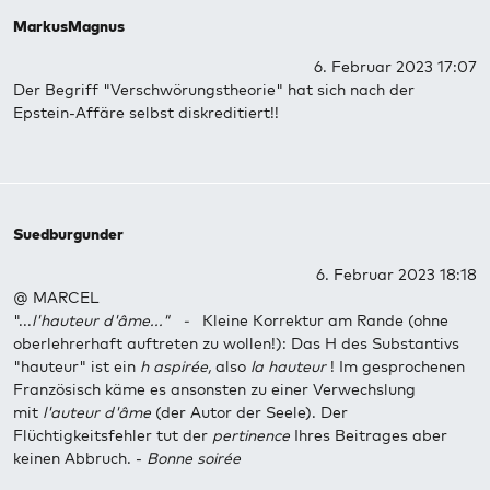
MarkusMagnus
6. Februar 2023 17:07
Der Begriff "Verschwörungstheorie" hat sich nach der
Epstein-Affäre selbst diskreditiert!!
Suedburgunder
6. Februar 2023 18:18
@ MARCEL
"...
l'hauteur d'âme..." -
Kleine Korrektur am Rande (ohne
oberlehrerhaft auftreten zu wollen!): Das H des Substantivs
"hauteur" ist ein
h aspirée,
also
la hauteur
! Im gesprochenen
Französisch käme es ansonsten zu einer Verwechslung
mit
l'auteur d'âme
(der Autor der Seele). Der
Flüchtigkeitsfehler tut der
pertinence
Ihres Beitrages aber
keinen Abbruch. -
Bonne soirée