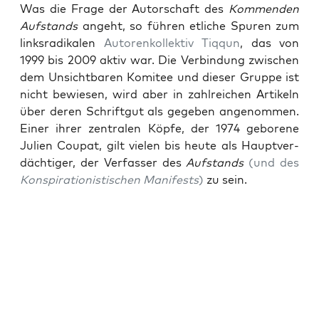
Was die Fra­ge der Autor­schaft des
Kom­men­den
Auf­stands
angeht, so füh­ren etli­che Spu­ren zum
links­ra­di­ka­len
Autoren­kol­lek­tiv Tiq­qun
, das von
1999 bis 2009 aktiv war. Die Ver­bin­dung zwi­schen
dem Unsicht­ba­ren Komi­tee und die­ser Grup­pe ist
nicht bewie­sen, wird aber in zahl­rei­chen Arti­keln
über deren Schrift­gut als gege­ben ange­nom­men.
Einer ihrer zen­tra­len Köp­fe, der 1974 gebo­re­ne
Juli­en Cou­pat, gilt vie­len bis heu­te als Haupt­ver­
däch­ti­ger, der Ver­fas­ser des
Auf­stands
(und des
Kon­spi­ra­tio­nis­ti­schen Mani­fests
)
zu sein.