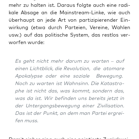
mehr zu hal­ten ist. Dar­aus folg­te auch eine radi­
ka­le Absa­ge an die Main­stream-Lin­ke, wie auch
über­haupt an jede Art von par­ti­zi­pie­ren­der Ein­
wir­kung (etwa durch Par­tei­en, Ver­ei­ne, Wah­len
usw.) auf das poli­ti­sche Sys­tem, das rest­los ver­
wor­fen wurde:
Es geht nicht mehr dar­um zu war­ten – auf
einen Licht­blick, die Revo­lu­ti­on, die ato­ma­re
Apo­ka­lyp­se oder eine sozia­le Bewe­gung.
Noch zu war­ten ist Wahn­sinn. Die Kata­stro­
phe ist nicht das, was kommt, son­dern das,
was da ist. Wir befin­den uns bereits jetzt in
der Unter­gangs­be­we­gung einer Zivi­li­sa­ti­on.
Das ist der Punkt, an dem man Par­tei ergrei­
fen muss.