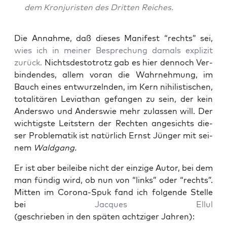
dem Kron­ju­ris­ten des Drit­ten Reiches.
Die Annah­me, daß die­ses Mani­fest “rechts” sei,
wies ich in mei­ner Bespre­chung damals expli­zit
zurück.
Nichts­des­to­trotz gab es hier den­noch Ver­
bin­den­des, allem vor­an die Wahr­neh­mung, im
Bauch eines ent­wur­zeln­den, im Kern nihi­lis­ti­schen,
tota­li­tä­ren Levia­than gefan­gen zu sein, der kein
Anders­wo und Anders­wie mehr zulas­sen will. Der
wich­tigs­te Leit­stern der Rech­ten ange­sichts die­
ser Pro­ble­ma­tik ist natür­lich Ernst Jün­ger mit sei­
nem
Wald­gang.
Er ist aber bei­lei­be nicht der ein­zi­ge Autor, bei dem
man fün­dig wird, ob nun von “links” oder “rechts”.
Mit­ten im Coro­na-Spuk fand ich fol­gen­de Stel­le
bei
Jac­ques Ellul
(geschrie­ben in den spä­ten acht­zi­ger Jahren):