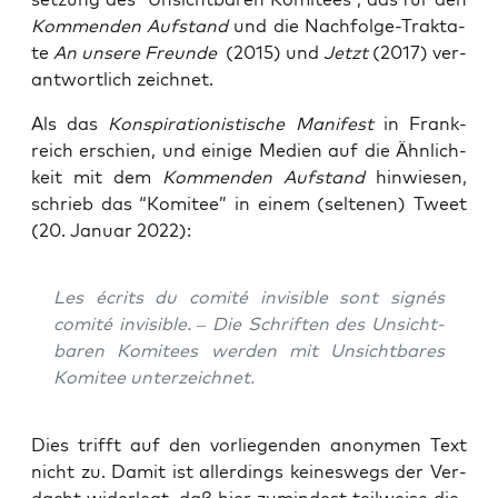
Kom­men­den Auf­stand
und die Nach­fol­ge-Trak­ta­
te
An unse­re Freun­de
(2015) und
Jetzt
(2017) ver­
ant­wort­lich zeichnet.
Als das
Kon­spi­ra­tio­nis­ti­sche Mani­fest
in Frank­
reich erschien, und eini­ge Medi­en auf die Ähn­lich­
keit mit dem
Kom­men­den Auf­stand
hin­wie­sen,
schrieb das “Komi­tee” in einem (sel­te­nen) Tweet
(20. Janu­ar 2022):
Les écrits du comi­té invi­si­ble sont signés
comi­té invi­si­ble.
– Die Schrif­ten des Unsicht­
ba­ren Komi­tees wer­den mit Unsicht­ba­res
Komi­tee unterzeichnet.
Dies trifft auf den vor­lie­gen­den anony­men Text
nicht zu. Damit ist aller­dings kei­nes­wegs der Ver­