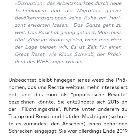
»Dis­rup­ti­on« des Arbeits­mark­tes durch neue
Tech­no­lo­gien und die Migra­ti­on gan­zer
Bevöl­ke­rungs­grup­pen kei­ne Ruhe am Hori­
zont erwar­ten las­sen. Das Gan­ze geht zu
weit. Das Pack hat genug getanzt. Man muss
fünf Züge im Vor­aus spie­len, wenn man Herr
der Lage blei­ben will. Es ist Zeit für einen
Gre­at Reset, wie Klaus Schwab, der Prä­si­
dent des WEF, sagen würde.
Unbe­ach­tet bleibt hin­ge­gen jenes west­li­che Phä­
no­men, das uns Rech­te weit­aus mehr inter­es­siert
hat, und das man als “popu­lis­ti­sche Revol­te”
bezeich­nen könn­te. Sie ent­zün­de­te sich 2015 an
der “Flücht­lings­kri­se”, führ­te unter ande­rem zu
Trump und Brexit, und hat den Mäch­ti­gen (so hat­
te es zumin­dest den Anschein) einen gehö­ri­gen
Schre­cken ein­ge­jagt. Sie war aller­dings Ende 2019