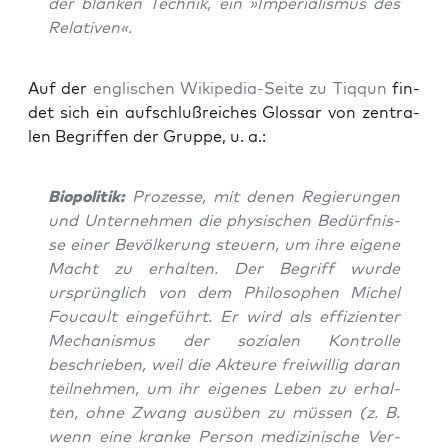
der blan­ken Tech­nik, ein »Impe­ria­lis­mus des
Relativen«.
Auf der
eng­li­schen Wiki­pe­dia-Sei­te zu Tiq­qun
fin­
det sich ein auf­schluß­rei­ches Glos­sar von zen­tra­
len Begrif­fen der Grup­pe, u. a.:
Bio­po­li­tik:
Pro­zes­se, mit denen Regie­run­gen
und Unter­neh­men die phy­si­schen Bedürf­nis­
se einer Bevöl­ke­rung steu­ern, um ihre eige­ne
Macht zu erhal­ten. Der Begriff wur­de
ursprüng­lich von dem Phi­lo­so­phen Michel
Fou­cault ein­ge­führt. Er wird als effi­zi­en­ter
Mecha­nis­mus der sozia­len Kon­trol­le
beschrie­ben, weil die Akteu­re frei­wil­lig dar­an
teil­neh­men, um ihr eige­nes Leben zu erhal­
ten, ohne Zwang aus­üben zu müs­sen (z. B.
wenn eine kran­ke Per­son medi­zi­ni­sche Ver­