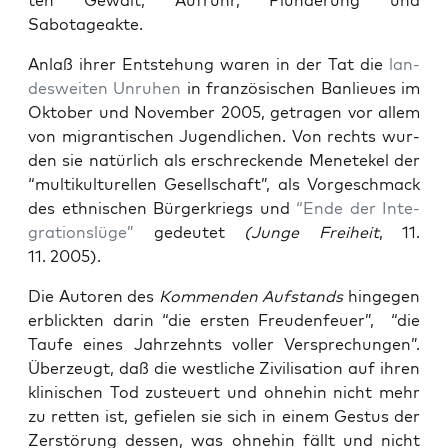
ten Gewalt, Auf­ruhr, Plün­de­rung und
Sabotageakte.
Anlaß ihrer Ent­ste­hung waren in der Tat die
lan­
des­wei­ten Unru­hen
in fran­zö­si­schen Ban­lieues im
Okto­ber und Novem­ber 2005, getra­gen vor allem
von migran­ti­schen Jugend­li­chen. Von rechts wur­
den sie natür­lich als erschre­cken­de Mene­te­kel der
“mul­ti­kul­tu­rel­len Gesell­schaft”, als Vor­ge­schmack
des eth­ni­schen Bür­ger­kriegs und
“Ende der Inte­
gra­ti­ons­lü­ge”
gedeu­tet
(Jun­ge Frei­heit
, 11.
11. 2005).
Die Autoren des
Kom­men­den Auf­stands
hin­ge­gen
erblick­ten dar­in “die
ers­ten
Freu­denf
euer”, “die
Tau­fe eines Jahr­zehnts
vol­ler Ver­spre­chun­gen”.
Über­zeugt, daß die west­li­che Zivi­li­sa­ti­on auf ihren
kli­ni­schen Tod zusteu­ert und ohne­hin nicht mehr
zu ret­ten ist, gefie­len sie sich in einem Ges­tus der
Zer­stö­rung des­sen, was ohne­hin fällt und nicht