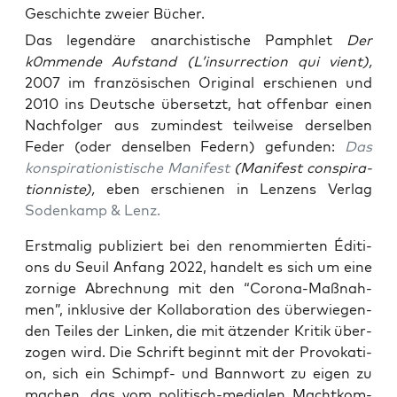
Geschichte zweier Bücher.
Das legen­dä­re anar­chis­ti­sche Pam­phlet
Der
k0mmende Auf­stand (L’insur­rec­tion qui vient),
2007 im fran­zö­si­schen Ori­gi­nal erschie­nen und
2010 ins Deut­sche über­setzt, hat offen­bar einen
Nach­fol­ger aus zumin­dest teil­wei­se der­sel­ben
Feder (oder den­sel­ben Federn) gefun­den:
Das
kon­spi­ra­tio­nis­ti­sche Mani­fest
(Mani­fest con­spi­ra­
ti­onnis­te),
eben erschie­nen in Len­zens Ver­lag
Soden­kamp & Lenz.
Erst­ma­lig publi­ziert bei den renom­mier­ten Édi­ti­
ons du Seuil Anfang 2022, han­delt es sich um eine
zor­ni­ge Abrech­nung mit den “Coro­na-Maß­nah­
men”, inklu­si­ve der Kol­la­bo­ra­ti­on des über­wie­gen­
den Tei­les der Lin­ken, die mit ätzen­der Kri­tik über­
zo­gen wird. Die Schrift beginnt mit der Pro­vo­ka­ti­
on, sich ein Schimpf- und Bann­wort zu eigen zu
machen, das vom poli­tisch-media­len Macht­kom­