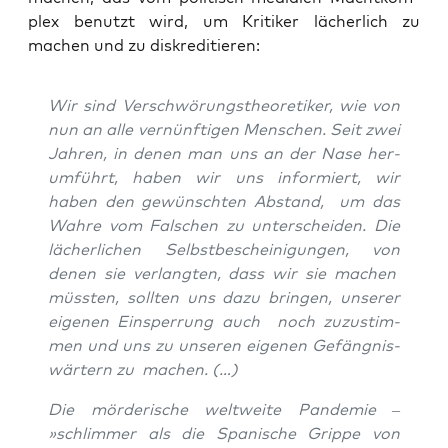
plex benutzt wird, um Kri­ti­ker lächer­lich zu
machen und zu diskreditieren:
Wir sind Ver­schwö­rungs­theo­re­ti­ker, wie von
nun an alle ver­nünf­ti­gen Men­schen. Seit zwei
Jah­ren, in denen man uns an der Nase her­
um­führt, haben wir uns infor­miert, wir
haben den gewünsch­ten Abstand, um das
Wah­re vom Fal­schen zu unter­schei­den. Die
lächer­li­chen Selbst­be­schei­ni­gun­gen, von
denen sie ver­lang­ten, dass wir sie machen
müss­ten, soll­ten uns dazu brin­gen, unse­rer
eige­nen Ein­sper­rung auch noch zuzu­stim­
men und uns zu unse­ren eige­nen Gefäng­nis­
wär­tern zu machen. (…)
Die mör­de­ri­sche welt­wei­te Pan­de­mie –
»schlim­mer als die Spa­ni­sche Grip­pe von