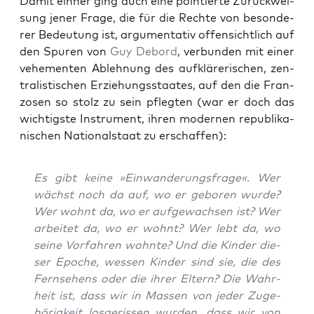
Damit ein­her ging auch eine poin­tier­te Zurück­wei­
sung jener Fra­ge, die für die Rech­te von beson­de­
rer Bedeu­tung ist, argu­men­ta­tiv offen­sicht­lich auf
den Spu­ren von
Guy Debord
, ver­bun­den mit einer
vehe­men­ten Ableh­nung des auf­klä­re­ri­schen, zen­
tra­lis­ti­schen Erzie­hungs­staa­tes, auf den die Fran­
zo­sen so stolz zu sein pfleg­ten (war er doch das
wich­tigs­te Instru­ment, ihren moder­nen repu­bli­ka­
ni­schen Natio­nal­staat zu erschaffen):
Es gibt kei­ne »Ein­wan­de­rungs­fra­ge«. Wer
wächst noch da auf, wo er gebo­ren wur­de?
Wer wohnt da, wo er auf­ge­wach­sen ist? Wer
arbei­tet da, wo er wohnt? Wer lebt da, wo
sei­ne Vor­fah­ren wohn­te? Und die Kin­der die­
ser Epo­che, wes­sen Kin­der sind sie, die des
Fern­se­hens oder die ihrer Eltern? Die Wahr­
heit ist, dass wir in Mas­sen von jeder Zuge­
hö­rig­keit los­ge­ris­sen wur­den, dass wir von