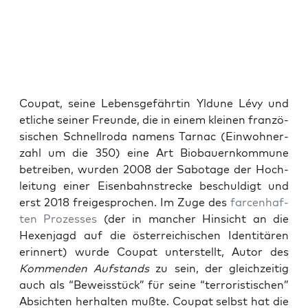
Cou­pat, sei­ne Lebens­ge­fähr­tin Yld­une Lévy und
etli­che sei­ner Freun­de, die in einem klei­nen fran­zö­
si­schen Schnell­ro­da namens Tar­nac (Ein­woh­ner­
zahl um die 350) eine Art Bio­bau­ern­kom­mu­ne
betrei­ben, wur­den 2008 der Sabo­ta­ge der Hoch­
lei­tung einer Eisen­bahn­stre­cke beschul­digt und
erst 2018 frei­ge­spro­chen. Im Zuge des
far­cen­haf­
ten Pro­zes­ses
(der in man­cher Hin­sicht an die
Hexen­jagd auf die öster­rei­chi­schen Iden­ti­tä­ren
erin­nert) wur­de Cou­pat unter­stellt, Autor des
Kom­men­den Auf­stands
zu sein, der gleich­zei­tig
auch als “Beweis­stück” für sei­ne “ter­ro­ris­ti­schen”
Absich­ten her­hal­ten muß­te. Cou­pat selbst hat die