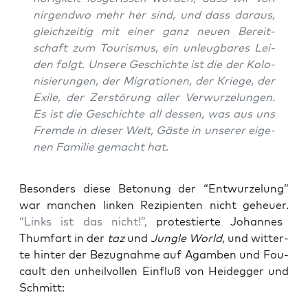
nir­gend­wo mehr her sind, und dass dar­aus,
gleich­zei­tig mit einer ganz neu­en Bereit­
schaft zum Tou­ris­mus, ein unleug­ba­res Lei­
den folgt. Unse­re Geschich­te ist die der Kolo­
ni­sie­run­gen, der Migra­tio­nen, der Krie­ge, der
Exi­le, der Zer­stö­rung aller Ver­wur­ze­lun­gen.
Es ist die Geschich­te all des­sen, was aus uns
Frem­de in die­ser Welt, Gäs­te in unse­rer eige­
nen Fami­lie gemacht hat.
Beson­ders die­se Beto­nung der “Ent­wur­ze­lung”
war man­chen lin­ken Rezi­pi­en­ten nicht geheu­er.
“Links ist das nicht!”,
pro­tes­tier­te Johan­nes
Thumf­art in der
taz
und
Jungle World,
und wit­ter­
te hin­ter der Bezug­nah­me auf Agam­ben und Fou­
cault den unheil­vol­len Ein­fluß von Heid­eg­ger und
Schmitt: