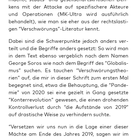
kens mit der Atta­cke auf spe­zi­fi­sche­re Akteu­re
und Ope­ra­tio­nen (MK-Ultra wird aus­führ­lich
behan­delt), wie man sie eher aus der rechts­las­ti­
gen “Verschwörungs”-Literatur kennt.
Dabei sind die Schwer­punk­te jedoch anders ver­
teilt und die Begrif­fe anders gesetzt: So wird man
in dem Text eben­so ver­geb­lich nach dem Namen
Geor­ge Sor­os wie nach dem Begriff des “Glo­ba­lis­
mus” suchen. Es tau­chen “Ver­schwö­rungs­theo­
rien” auf, die mir in die­ser Schrift zum ers­ten Mal
begeg­net sind, etwa die Behaup­tung, die “Pan­de­
mie” von 2020 sei eine gezielt in Gang gesetz­te
“Kon­ter­re­vo­lu­ti­on” gewe­sen, die einen dro­hen­den
Kon­troll­ver­lust durch “die Auf­stän­de von 2019”
auf dras­ti­sche Wei­se zu ver­hin­dern suchte.
“Ver­set­zen wir uns nun in die Lage einer die­ser
Mäch­te am Ende des Jah­res 2019, sagen wir im