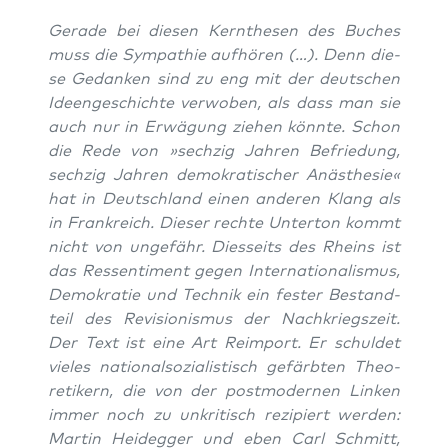
Gera­de bei die­sen Kern­the­sen des Buches
muss die Sym­pa­thie auf­hö­ren (…). Denn die­
se Gedan­ken sind zu eng mit der deut­schen
Ideen­ge­schich­te ver­wo­ben, als dass man sie
auch nur in Erwä­gung zie­hen könn­te. Schon
die Rede von »sech­zig Jah­ren Befrie­dung,
sech­zig Jah­ren demo­kra­ti­scher Anäs­the­sie«
hat in Deutsch­land einen ande­ren Klang als
in Frank­reich. Die­ser rech­te Unter­ton kommt
nicht von unge­fähr. Dies­seits des Rheins ist
das Res­sen­ti­ment gegen Inter­na­tio­na­lis­mus,
Demo­kra­tie und Tech­nik ein fes­ter Bestand­
teil des Revi­sio­nis­mus der Nach­kriegs­zeit.
Der Text ist eine Art Reimport. Er schul­det
vie­les natio­nal­so­zia­lis­tisch gefärb­ten Theo­
re­ti­kern, die von der post­mo­der­nen Lin­ken
immer noch zu unkri­tisch rezi­piert wer­den:
Mar­tin Heid­eg­ger und eben Carl Schmitt,