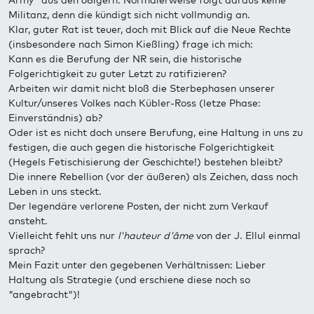
Army" aus den 68igern. Normalerweise folgt daraus keine
Militanz, denn die kündigt sich nicht vollmundig an.
Klar, guter Rat ist teuer, doch mit Blick auf die Neue Rechte
(insbesondere nach Simon Kießling) frage ich mich:
Kann es die Berufung der NR sein, die historische
Folgerichtigkeit zu guter Letzt zu ratifizieren?
Arbeiten wir damit nicht bloß die Sterbephasen unserer
Kultur/unseres Volkes nach Kübler-Ross (letze Phase:
Einverständnis) ab?
Oder ist es nicht doch unsere Berufung, eine Haltung in uns zu
festigen, die auch gegen die historische Folgerichtigkeit
(Hegels Fetischisierung der Geschichte!) bestehen bleibt?
Die innere Rebellion (vor der äußeren) als Zeichen, dass noch
Leben in uns steckt.
Der legendäre verlorene Posten, der nicht zum Verkauf
ansteht.
Vielleicht fehlt uns nur
l'hauteur d'âme
von der J. Ellul einmal
sprach?
Mein Fazit unter den gegebenen Verhältnissen: Lieber
Haltung als Strategie (und erschiene diese noch so
"angebracht")!