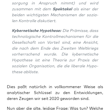
sor­gung in Anspruch nimmt) und wird
zusam­men mit dem
Spek­ta­kel
als einer der
bei­den wich­tigs­ten Mecha­nis­men der sozia­
len Kon­trol­le diskutiert.
Kyber­ne­ti­sche Hypo­the­se:
Die Prä­mis­se, dass
tech­no­lo­gi­sche Kon­troll­me­cha­nis­men für die
Gesell­schaft von Vor­teil sind, eine Ansicht,
die nach dem Ende des Zwei­ten Welt­kriegs
vor­herr­schend wur­de. Die kyber­ne­ti­sche
Hypo­the­se ist eine Theo­rie zur Pra­xis der
sozia­len Orga­ni­sa­ti­on, die die libe­ra­le Hypo­
the­se ablöste.
Dies paßt natür­lich in voll­kom­me­ner Wei­se als
ana­ly­ti­scher Schlüs­sel zu den Ent­wick­lun­gen,
deren Zeu­gen wir seit 2020 gewor­den sind.
Nun aber die alte, lei­di­ge Fra­ge: Was tun? Wel­che