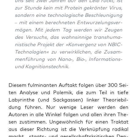
uns seit zwei Jah­ren auf den Leib rückt, ist
zur Stun­de kein mit Pro­te­in gekrön­ter Virus,
son­dern eine tech­no­lo­gi­sche Beschleu­ni­gung
– mit einem berech­ne­ten Ent­wur­ze­lungs­ver­
mö­gen. Mit jedem Tag wer­den wir Zeu­gen
des Ver­suchs, das wahn­sin­ni­ge trans­hu­ma­
nis­ti­sche Pro­jekt der »Kon­ver­genz von NBIC-
Tech­no­lo­gien« zu ver­wirk­li­chen, die Zusam­
men­füh­rung von Nano‑, Bio‑, Infor­ma­ti­ons-
und Kognitionstechnik.
Die­sem ful­mi­nan­ten Auf­takt fol­gen über 300 Sei­
ten Ana­ly­se und Pole­mik, die zum Teil in tie­fe
Laby­rin­the (und Sack­gas­sen) lin­ker Theo­rie­bil­
dung füh­ren. Nur weni­ge Leser wer­den den
Autoren in alle Win­kel fol­gen und allen ihren The­
sen zustim­men. Unge­wöhn­lich für einen Trak­tat
aus die­ser Rich­tung ist die Ver­knüp­fung radi­kal
macht‑, staats- und gesell­schafts­kri­ti­schen Den­