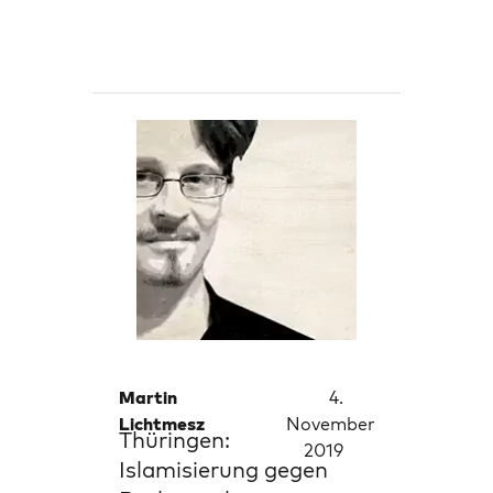
Martin
4.
Lichtmesz
November
Thüringen:
2019
Islamisierung gegen