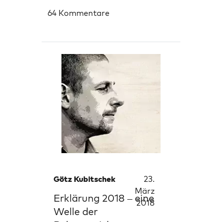
64 Kommentare
Götz Kubitschek
23.
März
Erklärung 2018 – eine
2018
Welle der