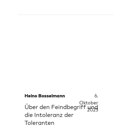
Heino Bosselmann
6.
Oktober
Über den Feindbegriff und
2023
die Intoleranz der
Toleranten