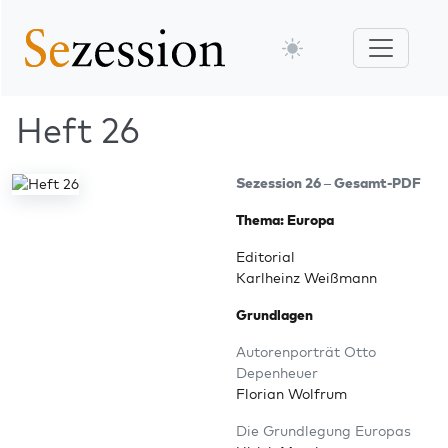
Heft 26
Sezes­si­on 26 – Gesamt-PDF
The­ma: Europa
Edi­to­ri­al
Karl­heinz Weißmann
Grund­la­gen
Autoren­por­trät Otto
Depenheuer
Flo­ri­an Wolfrum
Die Grund­le­gung Europas