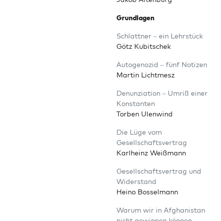
Grund­la­gen
Schlatt­ner – ein Lehrstück
Götz Kubitschek
Auto­ge­no­zid – fünf Notizen
Mar­tin Lichtmesz
Denun­zia­ti­on – Umriß einer
Konstanten
Tor­ben Ulenwind
Die Lüge vom
Gesellschaftsvertrag
Karl­heinz Weißmann
Gesell­schafts­ver­trag und
Widerstand
Hei­no Bosselmann
War­um wir in Afgha­ni­stan
nicht gewin­nen können