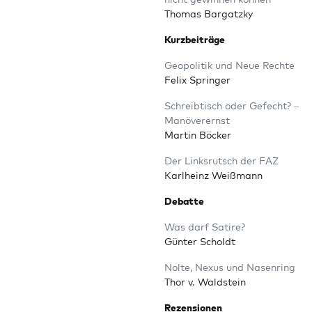
Tho­mas Bargatzky
Kurz­bei­trä­ge
Geo­po­li­tik und Neue Rechte
Felix Springer
Schreib­tisch oder Gefecht? –
Manöverernst
Mar­tin Böcker
Der Links­rutsch der FAZ
Karl­heinz Weißmann
Debat­te
Was darf Satire?
Gün­ter Scholdt
Nol­te, Nexus und Nasenring
Thor v. Waldstein
Rezen­sio­nen