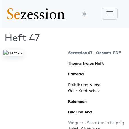
Heft 47
Sezes­si­on 47 – Gesamt-PDF
The­ma: frei­es Heft
Edi­to­ri­al
Poli­tik und Kunst
Götz Kubitschek
Kolum­nen
Bild und Text
Wag­ners Schat­ten in Leipzig
Jakob Altenburg