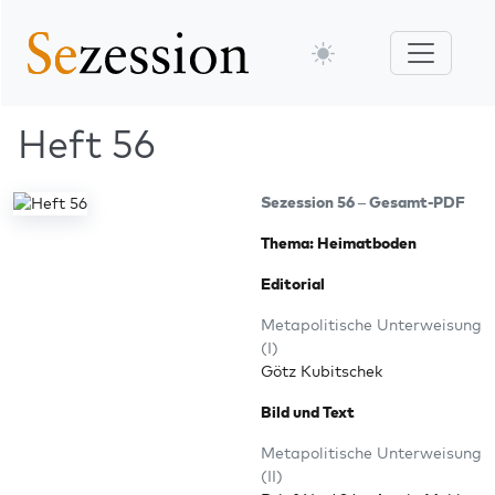
Heft 56
Sezes­si­on 56 – Gesamt-PDF
The­ma: Heimatboden
Edi­to­ri­al
Meta­po­li­ti­sche Unter­wei­sung
(I)
Götz Kubitschek
Bild und Text
Meta­po­li­ti­sche Unter­wei­sung
(II)