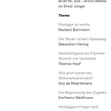
Brief Nr. 404 – Armin Moh­ler
an Ernst Jünger
The­ma
Öko­lo­gie ist rechts
Nor­bert Borrmann
Der Bau­er ist kein Spielzeug
Sebas­ti­an Hennig
Nach­hal­tig­keit als from­mer
Wunsch mit Vorbehalt
Tho­mas Hoof
Wie grün waren die
Nationalsozialisten?
Guy de Maertelaere
Die Begren­zung des Eigenen
Karl­heinz Weißmann
Heid­eg­gers Fra­ge nach