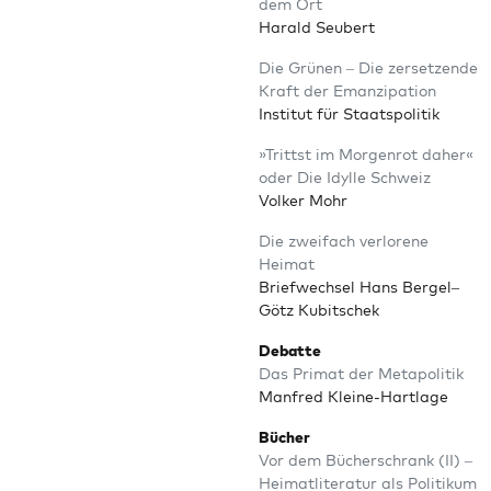
dem Ort
Harald Seubert
Die Grü­nen – Die zer­set­zen­de
Kraft der Emanzipation
Insti­tut für Staatspolitik
»Trittst im Mor­gen­rot daher«
oder Die Idyl­le Schweiz
Vol­ker Mohr
Die zwei­fach ver­lo­re­ne
Heimat
Brief­wech­sel Hans Bergel–
Götz Kubitschek
Debat­te
Das Pri­mat der Metapolitik
Man­fred Kleine-Hartlage
Bücher
Vor dem Bücher­schrank (II) –
Hei­mat­li­te­ra­tur als Politikum