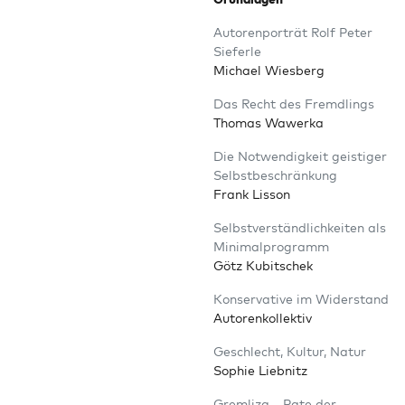
Autoren­por­trät Rolf Peter
Sieferle
Micha­el Wiesberg
Das Recht des Fremdlings
Tho­mas Wawerka
Die Not­wen­dig­keit geis­ti­ger
Selbstbeschränkung
Frank Lisson
Selbst­ver­ständ­lich­kei­ten als
Minimalprogramm
Götz Kubitschek
Kon­ser­va­ti­ve im Widerstand
Autorenkollektiv
Geschlecht, Kul­tur, Natur
Sophie Liebnitz
Grem­li­za – Pate der