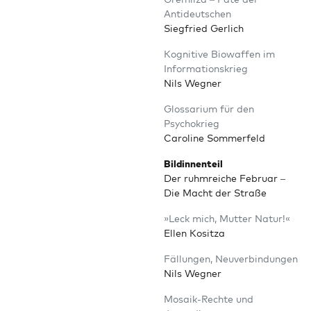
Antideutschen
Sieg­fried Gerlich
Kogni­ti­ve Bio­waf­fen im
Informationskrieg
Nils Wegner
Glos­sa­ri­um für den
Psychokrieg
Caro­li­ne Sommerfeld
Bild­in­nen­teil
Der ruhm­rei­che Febru­ar –
Die Macht der Straße
»Leck mich, Mut­ter Natur!«
Ellen Kositza
Fäl­lun­gen, Neuverbindungen
Nils Wegner
Mosa­ik-Rech­te und