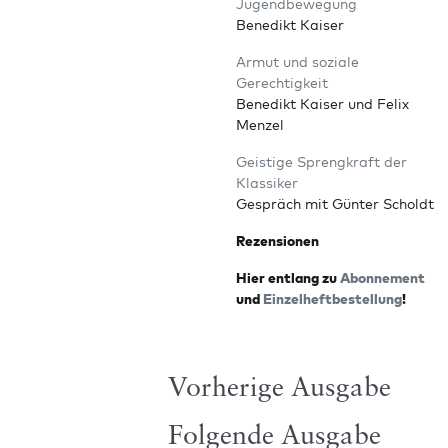
Jugendbewegung
Bene­dikt Kaiser
Armut und sozia­le
Gerechtigkeit
Bene­dikt Kai­ser und Felix
Menzel
Geis­ti­ge Spreng­kraft der
Klassiker
Gespräch mit Gün­ter Scholdt
Rezen­sio­nen
Hier ent­lang zu
Abon­ne­ment
und
Ein­zel­heft­be­stel­lung
!
Vorherige Ausgabe
Folgende Ausgabe