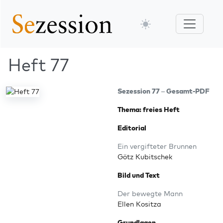
Heft 77
Sezes­si­on 77 – Gesamt-PDF
The­ma: frei­es Heft
Edi­to­ri­al
Ein ver­gif­te­ter Brunnen
Götz Kubitschek
Bild und Text
Der beweg­te Mann
Ellen Kositza
Grund­la­gen