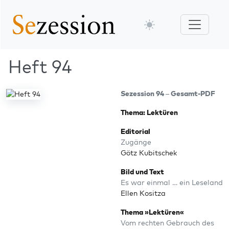
Heft 94
Sezes­si­on 94 – Gesamt-PDF
The­ma: Lektüren
Edi­to­ri­al
Zugän­ge
Götz Kubitschek
Bild und Text
Es war ein­mal … ein Leseland
Ellen Kositza
The­ma »Lek­tü­ren«
Vom rech­ten Gebrauch des