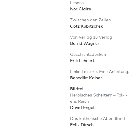
Lesens
Ivor Claire
Zwi­schen den Zeilen
Götz Kubitschek
Von Ver­lag zu Verlag
Bernd Wagner
Geschichts­den­ken
Erik Lehnert
Lin­ke Lek­tü­re. Eine Anlei­tung
.
Bene­dikt Kaiser
Bild­teil
Heroi­sches Schei­tern – Tol­ki­
ens Reich
David Engels
Das katho­li­sche Abendland
Felix Dirsch