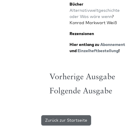
Bücher
Alter­na­tiv­welt­ge­schich­te
oder Was wäre wenn
?
Kon­rad Mark­wart Weiß
Rezen­sio­nen
Hier ent­lang zu
Abon­ne­ment
und
Ein­zel­heft­be­stel­lung
!
Vorherige Ausgabe
Folgende Ausgabe
Zurück zur Startseite