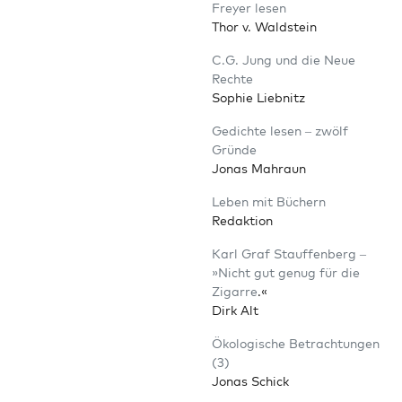
Frey­er lesen
Thor v. Waldstein
C.G. Jung und die Neue
Rechte
Sophie Liebnitz
Gedich­te lesen – zwölf
Gründe
Jonas Mahraun
Leben mit Büchern
Redaktion
Karl Graf Stauf­fen­berg –
»Nicht gut genug für die
Zigar­re
.«
Dirk Alt
Öko­lo­gi­sche Betrach­tun­gen
(3)
Jonas Schick